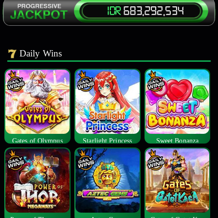
Daily Wins
Gates of Olympus
Starlight Princess
Sweet Bonanza