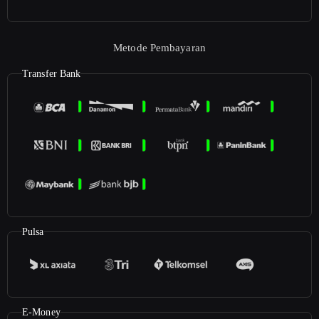
Metode Pembayaran
Transfer Bank
Pulsa
E-Money