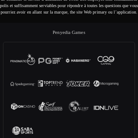
polis et suffisamment serviables pour répondre à toutes les questions que vous
pourriez avoir en allant sur la marque, the site Web primary ou l’application.
Penyedia Games