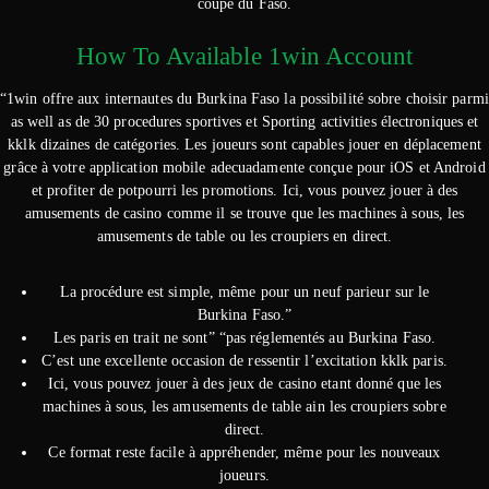
coupe du Faso.
How To Available 1win Account
“1win offre aux internautes du Burkina Faso la possibilité sobre choisir parmi
as well as de 30 procedures sportives et Sporting activities électroniques et
kklk dizaines de catégories. Les joueurs sont capables jouer en déplacement
grâce à votre application mobile adecuadamente conçue pour iOS et Android
et profiter de potpourri les promotions. Ici, vous pouvez jouer à des
amusements de casino comme il se trouve que les machines à sous, les
amusements de table ou les croupiers en direct.
La procédure est simple, même pour un neuf parieur sur le
Burkina Faso.”
Les paris en trait ne sont” “pas réglementés au Burkina Faso.
C’est une excellente occasion de ressentir l’excitation kklk paris.
Ici, vous pouvez jouer à des jeux de casino etant donné que les
machines à sous, les amusements de table ain les croupiers sobre
direct.
Ce format reste facile à appréhender, même pour les nouveaux
joueurs.