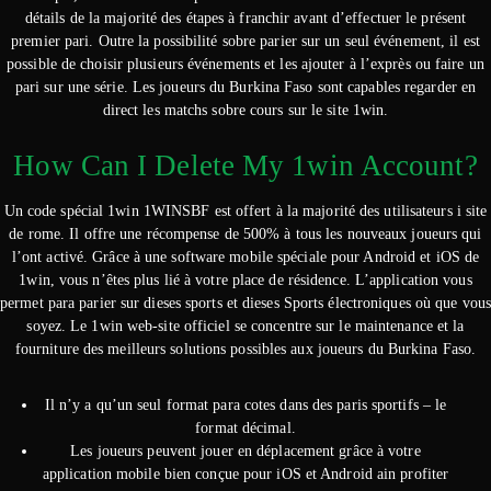
détails de la majorité des étapes à franchir avant d’effectuer le présent
premier pari. Outre la possibilité sobre parier sur un seul événement, il est
possible de choisir plusieurs événements et les ajouter à l’exprès ou faire un
pari sur une série. Les joueurs du Burkina Faso sont capables regarder en
direct les matchs sobre cours sur le site 1win.
How Can I Delete My 1win Account?
Un code spécial 1win 1WINSBF est offert à la majorité des utilisateurs i site
de rome. Il offre une récompense de 500% à tous les nouveaux joueurs qui
l’ont activé. Grâce à une software mobile spéciale pour Android et iOS de
1win, vous n’êtes plus lié à votre place de résidence. L’application vous
permet para parier sur dieses sports et dieses Sports électroniques où que vous
soyez. Le 1win web-site officiel se concentre sur le maintenance et la
fourniture des meilleurs solutions possibles aux joueurs du Burkina Faso.
Il n’y a qu’un seul format para cotes dans des paris sportifs – le
format décimal.
Les joueurs peuvent jouer en déplacement grâce à votre
application mobile bien conçue pour iOS et Android ain profiter