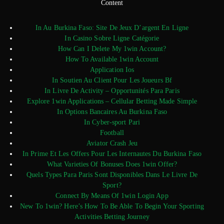
Content
In Au Burkina Faso: Site De Jeux D’argent En Ligne
In Casino Sobre Ligne Catégorie
How Can I Delete My 1win Account?
How To Available 1win Account
Application Ios
In Soutien Au Client Pour Les Joueurs Bf
In Livre De Activity – Opportunités Para Paris
Explore 1win Applications – Cellular Betting Made Simple
In Options Bancaires Au Burkina Faso
In Cyber-sport Pari
Football
Aviator Crash Jeu
In Prime Et Les Offers Pour Les Internautes Du Burkina Faso
What Varieties Of Bonuses Does 1win Offer?
Quels Types Para Paris Sont Disponibles Dans Le Livre De
Sport?
Connect By Means Of 1win Login App
New To 1win? Here’s How To Be Able To Begin Your Sporting
Activities Betting Journey