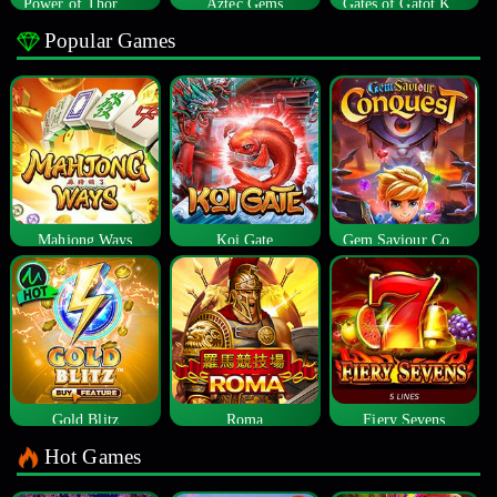
Power of Thor Megaways
Aztec Gems
Gates of Gatot Kaca
Popular Games
Mahjong Ways
Koi Gate
Gem Saviour Conquest
Gold Blitz
Roma
Fiery Sevens
Hot Games