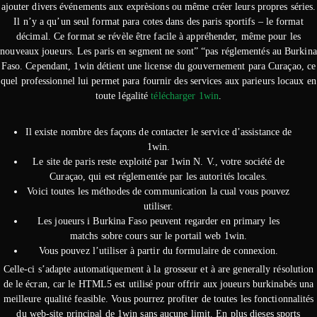
ajouter divers événements aux exprèsions ou même créer leurs propres séries.
Il n’y a qu’un seul format para cotes dans des paris sportifs – le format
décimal. Ce format se révèle être facile à appréhender, même pour les
nouveaux joueurs. Les paris en segment ne sont” “pas réglementés au Burkina
Faso. Cependant, 1win détient une license du gouvernement para Curaçao, ce
quel professionnel lui permet para fournir des services aux parieurs locaux en
toute légalité
télécharger 1win
.
Il existe nombre des façons de contacter le service d’assistance de
1win.
Le site de paris reste exploité par 1win N. V., votre société de
Curaçao, qui est réglementée par les autorités locales.
Voici toutes les méthodes de communication la cual vous pouvez
utiliser.
Les joueurs i Burkina Faso peuvent regarder en primary les
matchs sobre cours sur le portail web 1win.
Vous pouvez l’utiliser à partir du formulaire de connexion.
Celle-ci s’adapte automatiquement à la grosseur et à are generally résolution
de le écran, car le HTML5 est utilisé pour offrir aux joueurs burkinabés una
meilleure qualité feasible. Vous pourrez profiter de toutes les fonctionnalités
du web-site principal de 1win sans aucune limit. En plus dieses sports