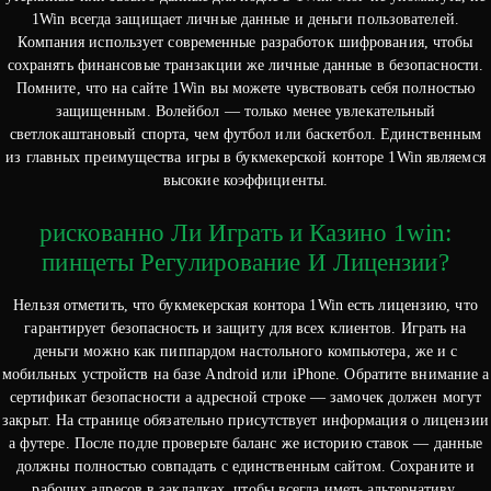
1Win всегда защищает личные данные и деньги пользователей.
Компания использует современные разработок шифрования, чтобы
сохранять финансовые транзакции же личные данные в безопасности.
Помните, что на сайте 1Win вы можете чувствовать себя полностью
защищенным. Волейбол — только менее увлекательный
светлокаштановый спорта, чем футбол или баскетбол. Единственным
из главных преимущества игры в букмекерской конторе 1Win являемся
высокие коэффициенты.
рискованно Ли Играть и Казино 1win:
пинцеты Регулирование И Лицензии?
Нельзя отметить, что букмекерская контора 1Win есть лицензию, что
гарантирует безопасность и защиту для всех клиентов. Играть на
деньги можно как пиппардом настольного компьютера, же и с
мобильных устройств на базе Android или iPhone. Обратите внимание а
сертификат безопасности а адресной строке — замочек должен могут
закрыт. На странице обязательно присутствует информация о лицензии
а футере. После подле проверьте баланс же историю ставок — данные
должны полностью совпадать с единственным сайтом. Сохраните и
рабочих адресов в закладках, чтобы всегда иметь альтернативу.