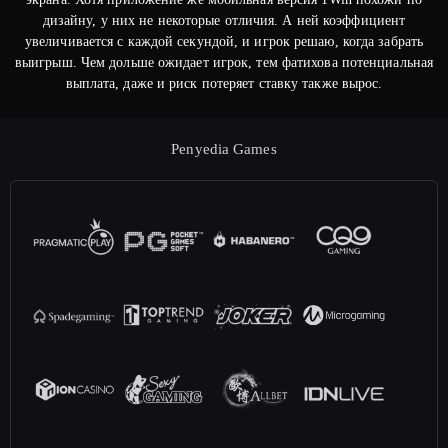
дизайну, у них не некоторые отличия. А ней коэффициент
увеличивается с каждой секундой, и игрок решаю, когда забрать
выигрыш. Чем дольше ожидает игрок, тем фатихова потенциальная
выплата, даже и риск потеряет ставку также вырос.
Penyedia Games