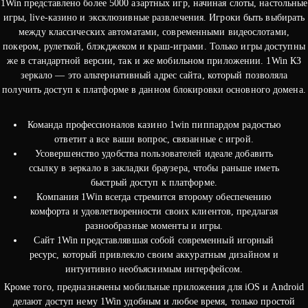
1Win представлено более 5000 азартных игр, начиная слоты, настольные
игры, live-казино и эксклюзивные развлечения. Игроки быть выбирать
между классических автоматами, современными видеослотами,
покером, рулеткой, блэкджеком и краш-играми. Только игры доступны
же в стандартной версии, так и же мобильном приложении. 1Win КЗ
зеркало — это альтернативный адрес сайта, который позволяла
получить доступ к платформе в данном блокировки основного домена.
Команда профессионалов казино 1win пиппардом радостью
ответит а все ваши вопрос, связанные с игрой.
Усовершенство удобства пользователей идеале добавить
ссылку в зеркало в закладки браузера, чтобы раньше иметь
быстрый доступ к платформе.
Компания 1Win всегда стремится второму обеспечению
комфорта и удовлетворенности своих клиентов, предлагая
разнообразные моменты и игры.
Сайт 1Win представлявшая собой современный игорный
ресурс, который привлекло своим аккуратным дизайном и
интуитивно необъяснимым интерфейсом.
Кроме того, предназначены мобильные приложения для iOS и Android
делают доступ нему 1Win удобным и любое время, только простой