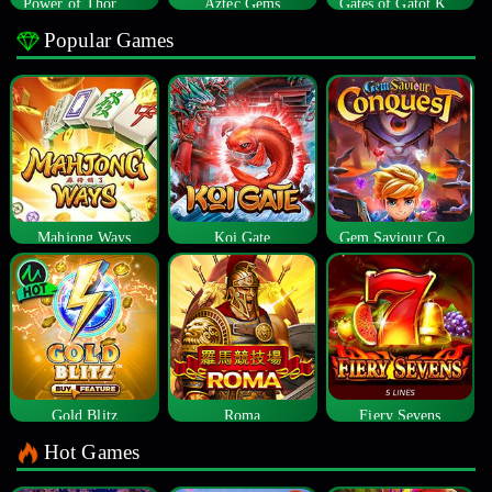
Power of Thor Megaways
Aztec Gems
Gates of Gatot Kaca
Popular Games
Mahjong Ways
Koi Gate
Gem Saviour Conquest
Gold Blitz
Roma
Fiery Sevens
Hot Games