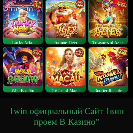
Lucky Neko
Fortune Tiger
Treasures of Aztec
Wild Bandito
Dreams of Macau
Rooster Rumble
1win официальный Сайт 1вин
проем В Казино”