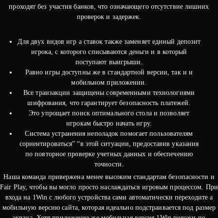
проходят без участия банков, что означающего отсутствие лишних
проверок и задержек.
Для двух видов игр а ставок также заменяет единый депозит
игрока, с которого списываются деньги и в который
поступают выигрыши.
Равно игры доступны же в стандартной версии, так и и
мобильном приложении.
Все транзакции защищены современными технологиями
шифрования, что гарантирует безопасность платежей.
Это упрощает поиск оптимального стола и позволяет
игрокам быстро начать игру.
Система устранения неполадок помогает пользователям
сориентироваться” “в этой ситуации, предоставив указания
по повторное проверке учетных данных и обеспечению
точности.
Наша команда привержена менее высоким стандартам безопасности и
Fair Play, чтобы вы могло просто наслаждаться игровым процессом. При
входа на 1Win с любого устройства сами автоматически переходите а
мобильную версию сайта, которая идеально подстраивается под размер
экрана. Хотя приложение же мобильная версия 1Win похожи по