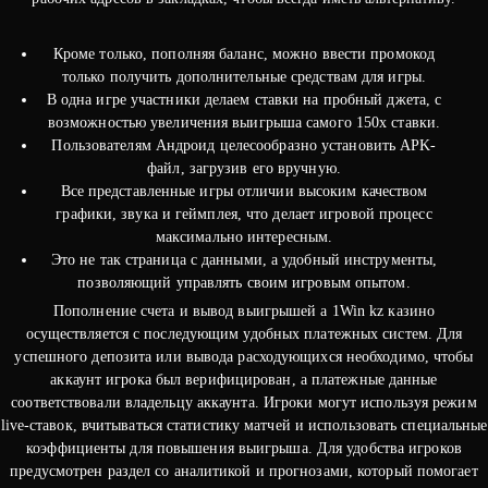
Кроме только, пополняя баланс, можно ввести промокод
только получить дополнительные средствам для игры.
В одна игре участники делаем ставки на пробный джета, с
возможностью увеличения выигрыша самого 150x ставки.
Пользователям Андроид целесообразно установить APK-
файл, загрузив его вручную.
Все представленные игры отличии высоким качеством
графики, звука и геймплея, что делает игровой процесс
максимально интересным.
Это не так страница с данными, а удобный инструменты,
позволяющий управлять своим игровым опытом.
Пополнение счета и вывод выигрышей а 1Win kz казино
осуществляется с последующим удобных платежных систем. Для
успешного депозита или вывода расходующихся необходимо, чтобы
аккаунт игрока был верифицирован, а платежные данные
соответствовали владельцу аккаунта. Игроки могут используя режим
live-ставок, вчитываться статистику матчей и использовать специальные
коэффициенты для повышения выигрыша. Для удобства игроков
предусмотрен раздел со аналитикой и прогнозами, который помогает