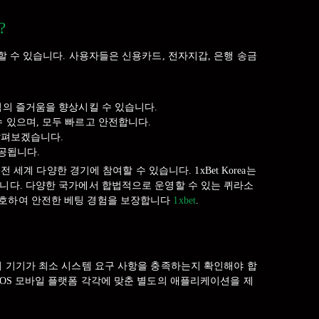
?
팅할 수 있습니다. 사용자들은 신용카드, 전자지갑, 은행 송금
임의 즐거움을 향상시킬 수 있습니다.
 있으며, 모두 빠르고 안전합니다.
살펴보겠͏습니다.
공됩니다.
세계 다양한 경기에 참여할 수 있습니다. 1xBet Korea는
입니다. 다양한 국가에서 합법적으로 운영할 수 있는 퀴라소
 보호하여 안전한 베팅 경험을 보장합니다
1xbet
.
자의 기기가 최소 시스템 요구 사항을 충족하는지 확인해야 합
iOS 모바일 플랫폼 각각에 맞춘 별도의 애플리케이션을 제