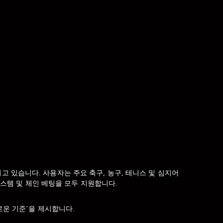
지고 있습니다. 사용자는 주요 축구, 농구, 테니스 및 심지어
시스템 및 체인 베팅을 모두 지원합니다.
새로운 기준’을 제시합니다.