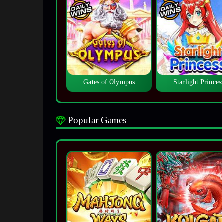
Gates of Olympus
Starlight Princes
Popular Games