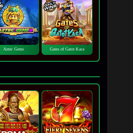
Aztec Gems
Gates of Gatot Kaca