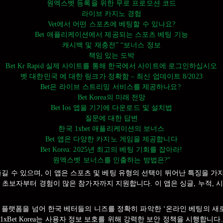
원엑스벳 등록을 위한 무로 프로모션 코드
라이브 카지노 경험
Vet에서 어떤 스포츠에 베팅할 수 있나요?
Bet 애플리케이션에서 제공되는 스포츠 베팅 기능
캐시백 및 재충전” “보너스 정보
책임 있는 도박
Bet Kr Rapid 실제 사이트를 통해 한국에서 사이트에 로그인하십시오
벳 대한민국 에 대한 링크가 정확함 – 최신 업데이트 8/2023
Bet은 라이브 스트리밍͏ 서비스를 제공하͏나요? ͏
Bet Korea의 미래 전망
Bet Ios 앱을 기기에 다운로드 및 설치법
질문에 대한 답변
한국 1xbet 애플리케이션의 보너스
Bet 앱은 다양한 카지노 게임을 제공합니다
Bet Korea: 2025년 최고의 베팅 기회를 잡아라!
원엑스벳 보너스를 인출하는 방법은?”
즐길 수 있으며, 이 앱은 스포츠 및 베팅 유형의 선택이 뛰어난 특징을 가
 초보자부터 경험이 많은 참가자까지 지원합니다. 이 앱은 싱글, 누적, 
플랫폼을 넘어 한국 베͏터들͏의͏ 니즈를 정확히͏ 파악한 ‘온라인 베팅의 
1xBet Korea는 사용자 정보 보호를 위해 강력한 보안 정책을 시행합니다.