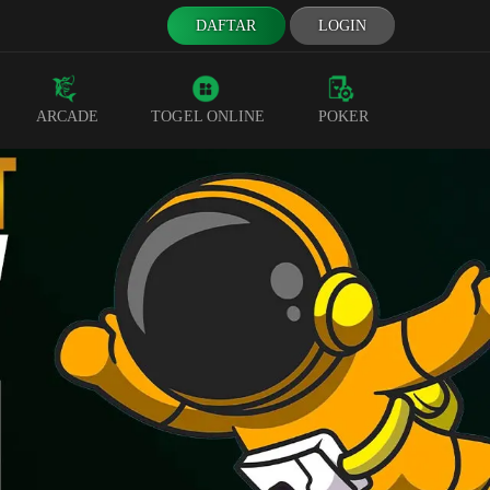
DAFTAR
LOGIN
ARCADE
TOGEL ONLINE
POKER