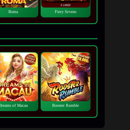
Roma
Fiery Sevens
Dreams of Macau
Rooster Rumble