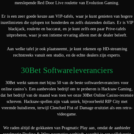
meeslepende Red Door Live roulette van Evolution Gaming.
Er is een zeer goede keuze aan VIP-tafels, waar je kunt genieten van hogere
inzetlimieten die oplopen tot honderden en zelfs duizenden dollars. Er is VIP
blackjack, roulette en baccarat, en je kunt zelfs een paar Prive-tafels
uitproberen, waar je een intieme ervaring alleen met de dealer beleeft.
Aan welke tafel je ook plaatsneemt, je kunt rekenen op HD-streaming
rechtstreeks vanuit een studio, en de echte dealers zijn experts.
30Bet Softwareleveranciers
30Bet werkt samen met bijna 50 van de beste softwareleveranciers voor
online casino’s. Een aanbevolen bedrijf om te proberen is Hacksaw Gaming,
dat het bedrijf van de maand was toen we onze 30Bet Online Casino-recensie
schreven. Hacksaw-spellen zijn vaak uniek, bijvoorbeeld RIP City met
vreemde huisdieren, terwijl Clenched Fist of Damage eruitziet als een retro-
videogame.
We raden altijd de gokkasten van Pragmatic Play aan, omdat de aanbieder