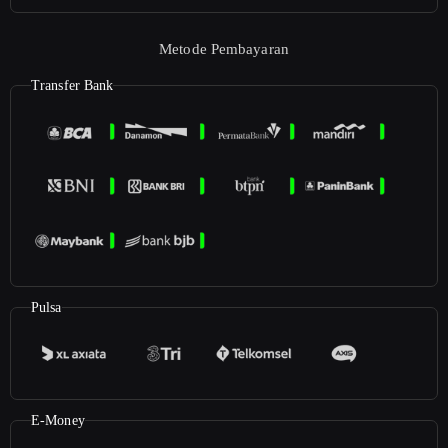
Metode Pembayaran
Transfer Bank
Pulsa
E-Money