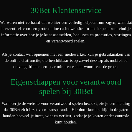
30Bet Klantenservice
We waren niet verbaasd dat we hier een volledig helpcentrum zagen, want dat
is essentieel voor een grote online casinowebsite. In het helpcentrum vind je
informatie over hoe je je kunt aanmelden, bonussen en promoties, stortingen
en verantwoord spelen.
Als je contact wilt opnemen met een medewerker, kun je gebruikmaken van
de online chatfunctie, die beschikbaar is op zowel desktop als mobiel. Je
ontvangt binnen een paar minuten een antwoord van de groep.
Eigenschappen voor verantwoord
spelen bij 30Bet
Wanneer je de website voor verantwoord spelen bezoekt, zie je een melding
dat 30Bet zich inzet voor transparantie. Hierdoor kun je altijd in de gaten
houden hoeveel je inzet, wint en verliest, zodat je je kosten onder controle
kunt houden.