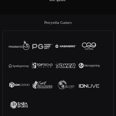
Penyedia Games