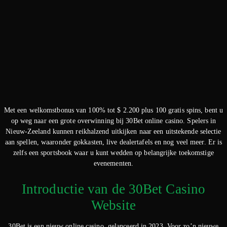
Met een welkomstbonus van 100% tot $ 2.200 plus 100 gratis spins, bent u
op weg naar een grote overwinning bij 30Bet online casino. Spelers in
Nieuw-Zeeland kunnen reikhalzend uitkijken naar een uitstekende selectie
aan spellen, waaronder gokkasten, live dealertafels en nog veel meer. Er is
zelfs een sportsbook waar u kunt wedden op belangrijke toekomstige
evenementen.
Introductie van de 30Bet Casino
Website
30Bet is een nieuw online casino, gelanceerd in 2023. Voor zo’n nieuwe