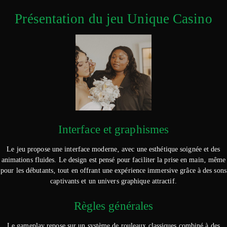
Présentation du jeu Unique Casino
Interface et graphismes
Le jeu propose une interface moderne‚ avec une esthétique soignée et des
animations fluides. Le design est pensé pour faciliter la prise en main‚ même
pour les débutants‚ tout en offrant une expérience immersive grâce à des sons
captivants et un univers graphique attractif.
Règles générales
Le gameplay repose sur un système de rouleaux classiques combiné à des