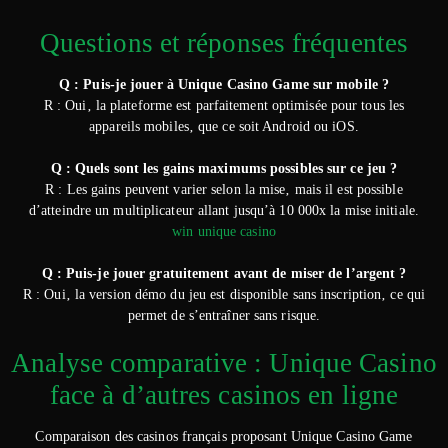
Questions et réponses fréquentes
Q : Puis-je jouer à Unique Casino Game sur mobile ?
R : Oui‚ la plateforme est parfaitement optimisée pour tous les
appareils mobiles‚ que ce soit Android ou iOS.
Q : Quels sont les gains maximums possibles sur ce jeu ?
R : Les gains peuvent varier selon la mise‚ mais il est possible
d’atteindre un multiplicateur allant jusqu’à 10 000x la mise initiale.
win unique casino
Q : Puis-je jouer gratuitement avant de miser de l’argent ?
R : Oui‚ la version démo du jeu est disponible sans inscription‚ ce qui
permet de s’entraîner sans risque.
Analyse comparative : Unique Casino
face à d’autres casinos en ligne
Comparaison des casinos français proposant Unique Casino Game