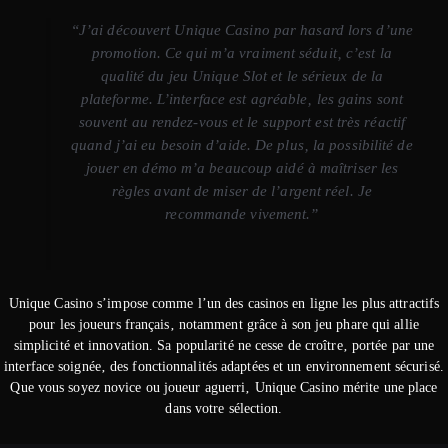
“J’ai découvert Unique Casino par hasard lors d’une
promotion. Ce qui m’a vraiment séduit‚ c’est la
qualité du jeu Unique Slot et le sérieux de la
plateforme. L’interface est agréable‚ les gains sont
souvent au rendez-vous et le support est très réactif
quand j’ai eu besoin d’aide. De plus‚ la possibilité de
jouer en démo m’a beaucoup aidé à maîtriser les
règles avant de miser de l’argent réel. Je
recommande vivement.”
Unique Casino s’impose comme l’un des casinos en ligne les plus attractifs
pour les joueurs français‚ notamment grâce à son jeu phare qui allie
simplicité et innovation. Sa popularité ne cesse de croître‚ portée par une
interface soignée‚ des fonctionnalités adaptées et un environnement sécurisé.
Que vous soyez novice ou joueur aguerri‚ Unique Casino mérite une place
dans votre sélection.