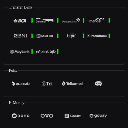
Transfer Bank
Pulsa
E-Money