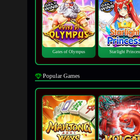
Gates of Olympus
Starlight Princes
Popular Games