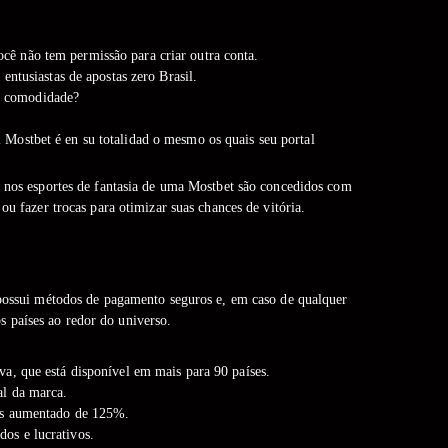
cê não tem permissão para criar outra conta.
ntusiastas de apostas zero Brasil.
do comodidade?
 Mostbet é en su totalidad o mesmo os quais seu portal
s nos esportes de fantasia de uma Mostbet são concedidos com
ou fazer trocas para otimizar suas chances de vitória.
 possui métodos de pagamento seguros e, em caso de qualquer
s países ao redor do universo.
iva, que está disponível em mais para 90 países.
al da marca.
nus aumentado de 125%.
os e lucrativos.