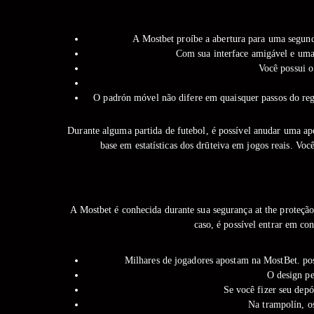
A Mostbet proíbe a abertura para uma segund
Com sua interface amigável e uma 
Você possui o
O padrón móvel não difere em quaisquer passos do regi
Durante alguma partida de futebol, é possível anudar uma ap
base em estatísticas dos drūteiva em jogos reais. Voc
A Mostbet é conhecida durante sua segurança at the proteçã
caso, é possível entrar em co
Milhares de jogadores apostam na MostBet. possu
O design pe
Se você fizer seu dep
Na trampolín, o