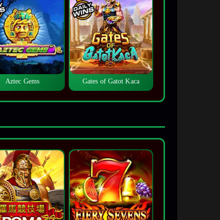
Aztec Gems
Gates of Gatot Kaca