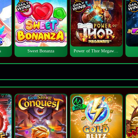
s
Sweet Bonanza
Power of Thor Megaways