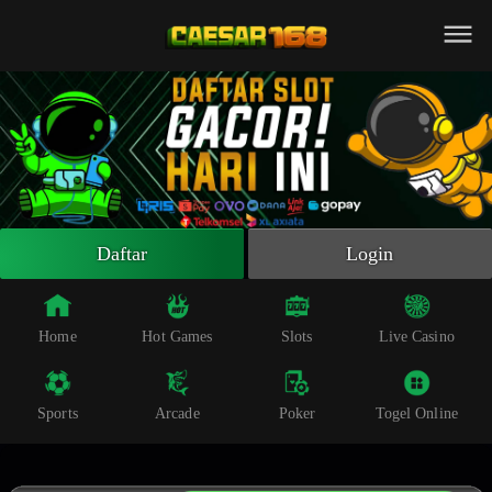
Beranda
Slot Online
Live Casino
Sportsbook
Arcade
Togel Online
Daftar
Login
Poker
Whatsapp
Home
Hot Games
Slots
Live Casino
Telegram
Sports
Arcade
Poker
Togel Online
Livechat