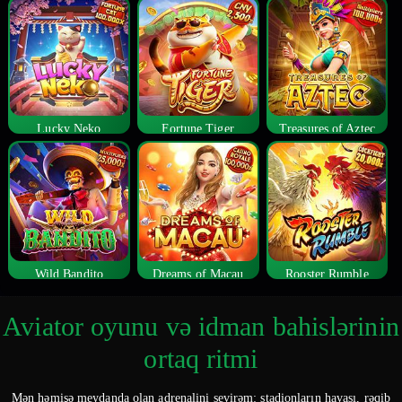
Lucky Neko
Fortune Tiger
Treasures of Aztec
Wild Bandito
Dreams of Macau
Rooster Rumble
Aviator oyunu və idman bahislərinin
ortaq ritmi
Mən həmişə meydanda olan adrenalini sevirəm: stadionların havası, rəqib