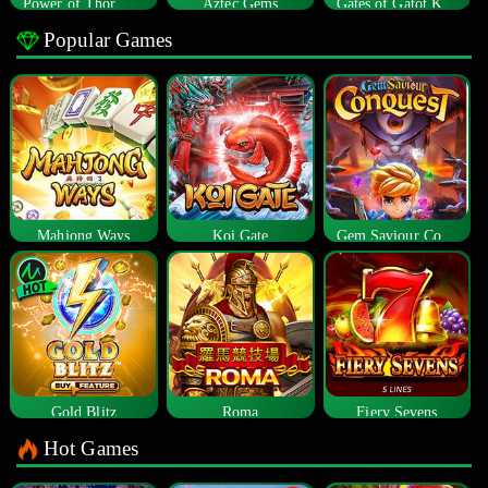
Power of Thor Megaways
Aztec Gems
Gates of Gatot Kaca
Popular Games
Mahjong Ways
Koi Gate
Gem Saviour Conquest
Gold Blitz
Roma
Fiery Sevens
Hot Games