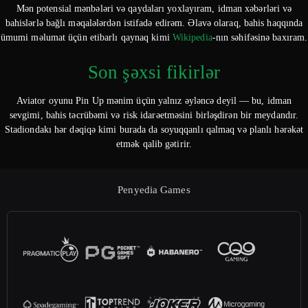
Mən potensial mənbələri və qaydaları yoxlayıram, idman xəbərləri və
bahislərlə bağlı məqalələrdən istifadə edirəm. Əlavə olaraq, bahis haqqında
ümumi məlumat üçün etibarlı qaynaq kimi
Wikipedia
-nın səhifəsinə baxıram.
Son şəxsi fikirlər
Aviator oyunu Pin Up mənim üçün yalnız əyləncə deyil — bu, idman
sevgimi, bahis təcrübəmi və risk idarəetməsini birləşdirən bir meydandır.
Stadiondakı hər dəqiqə kimi burada da soyuqqanlı qalmaq və planlı hərəkət
etmək qalib gətirir.
Penyedia Games