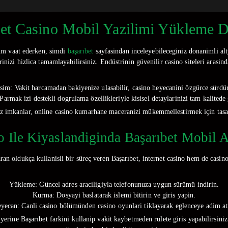
et Casino Mobil Yazilimi Yükleme D
isim vaat ederken, simdi
başarıbet
sayfasindan inceleyebileceginiz donanimli alt
erinizi hizlica tamamlayabilirsiniz. Endüstrinin güvenilir casino siteleri arasind
asim: Vakit harcamadan bakiyenize ulasabilir, casino heyecanini özgürce sürdüre
Parmak izi destekli dogrulama özellikleriyle kisisel detaylarinizi tam kalitede 
z imkanlar, online casino kumarhane maceranizi mükemmellestirmek için tasar
o Ile Kiyaslandiginda Başarıbet Mobil Ar
an oldukça kullanisli bir süreç veren Başarıbet, internet casino hem de casino s
Yükleme: Güncel adres araciligiyla telefonunuza uygun sürümü indirin.
Kurma: Dosyayi baslatarak islemi bitirin ve giris yapin.
yecan: Canli casino bölümünden casino oyunlari tiklayarak eglenceye adim at
 yerine Başarıbet farkini kullanip vakit kaybetmeden rulete giris yapabilirsiniz