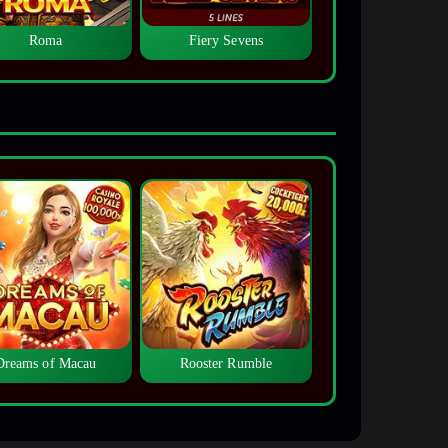
Roma
Fiery Sevens
Dreams of Macau
Rooster Rumble