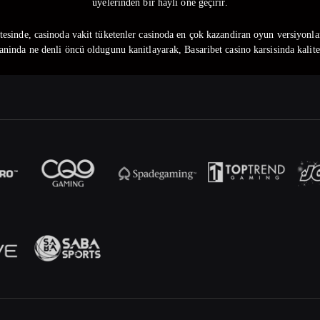
üyelerinden bir hayli öne geçirir.
esinde, casinoda vakit tüketenler casinoda en çok kazandiran oyun versiyonlari
ninda ne denli öncü oldugunu kanitlayarak, Basaribet casino karsisinda kalites