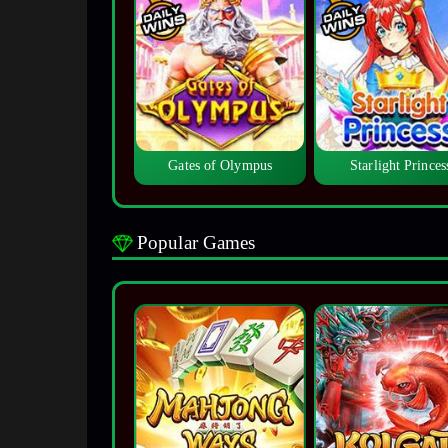
Gates of Olympus
Starlight Princes
Popular Games