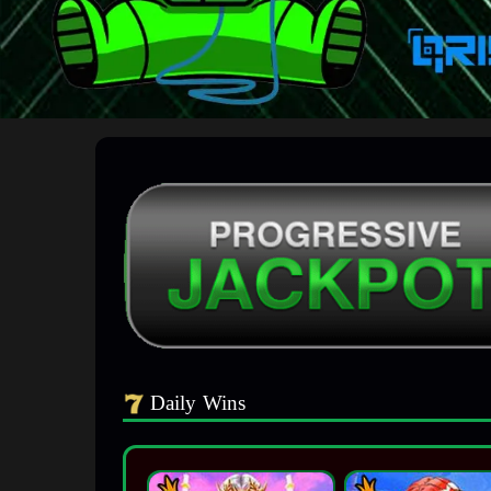
Daily Wins