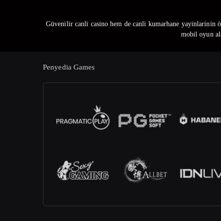
Güvenilir canli casino hem de canli kumarhane yayinlarinin öt
mobil oyun ala
Penyedia Games