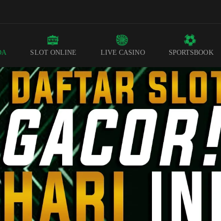
DA
SLOT ONLINE
LIVE CASINO
SPORTSBOOK