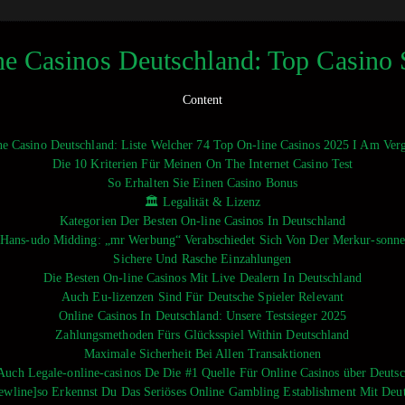
ne Casinos Deutschland: Top Casino 
Content
ne Casino Deutschland: Liste Welcher 74 Top On-line Casinos 2025 I Am Verg
Die 10 Kriterien Für Meinen On The Internet Casino Test
So Erhalten Sie Einen Casino Bonus
🏛️ Legalität & Lizenz
Kategorien Der Besten On-line Casinos In Deutschland
Hans-udo Midding: „mr Werbung“ Verabschiedet Sich Von Der Merkur-sonne
Sichere Und Rasche Einzahlungen
Die Besten On-line Casinos Mit Live Dealern In Deutschland
Auch Eu-lizenzen Sind Für Deutsche Spieler Relevant
Online Casinos In Deutschland: Unsere Testsieger 2025
Zahlungsmethoden Fürs Glücksspiel Within Deutschland
Maximale Sicherheit Bei Allen Transaktionen
Auch Legale-online-casinos De Die #1 Quelle Für Online Casinos über Deutsc
ewline]so Erkennst Du Das Seriöses Online Gambling Establishment Mit Deu