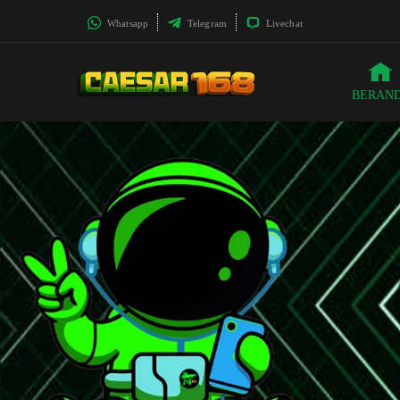
Whatsapp
Telegram
Livechat
BERAN