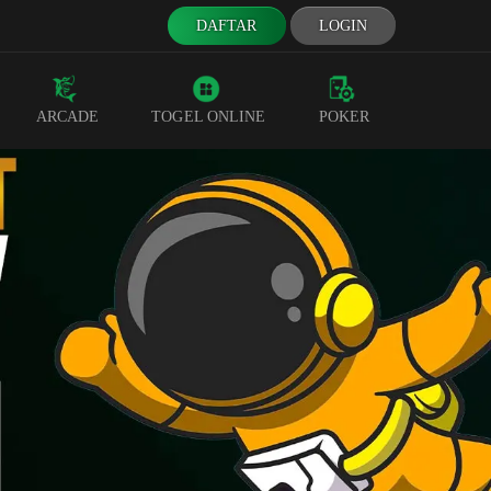
DAFTAR
LOGIN
ARCADE
TOGEL ONLINE
POKER