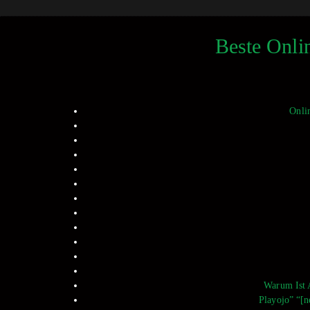
Beste Onli
Onli
Warum Ist 
Playojo” “[n