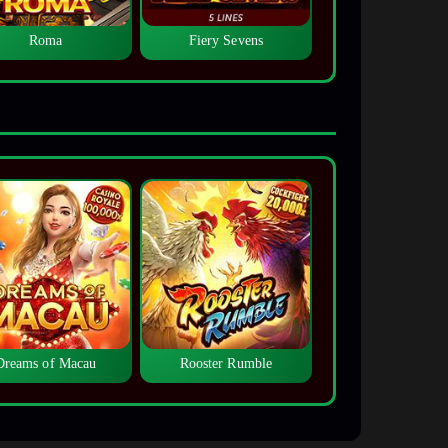
Roma
Fiery Sevens
Dreams of Macau
Rooster Rumble