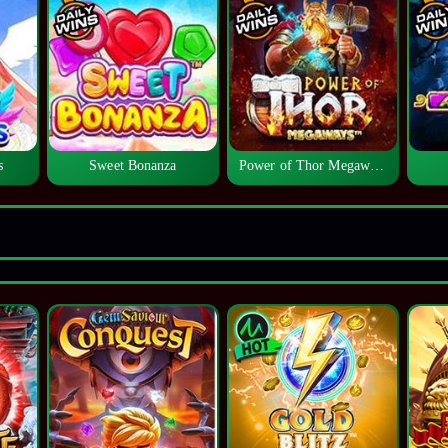
s
Sweet Bonanza
Power of Thor Megaways