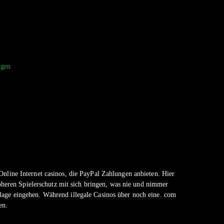
ngen
Online Internet casinos, die PayPal Zahlungen anbieten. Hier
öheren Spielerschutz mit sich bringen, was nie und nimmer
htslage eingehen. Während illegale Casinos über noch eine. com
en.