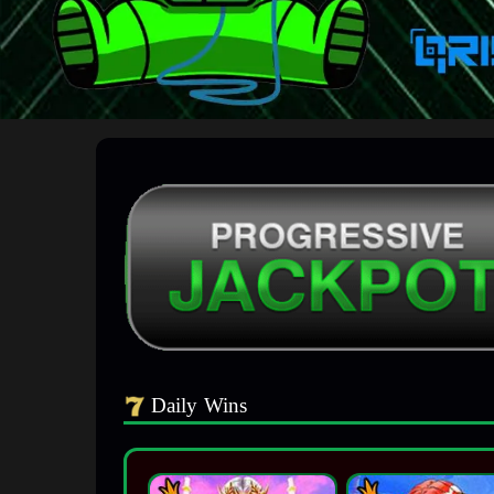
Daily Wins