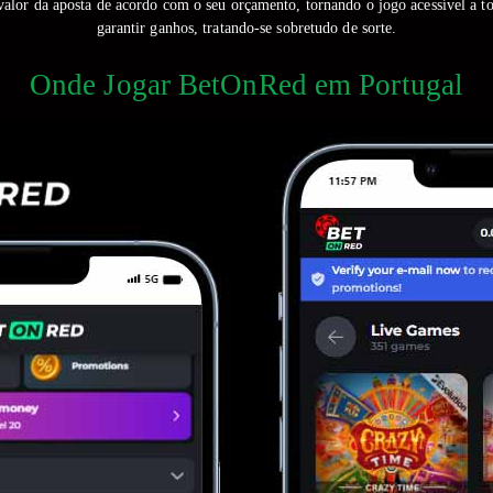
lor da aposta de acordo com o seu orçamento, tornando o jogo acessível a tod
garantir ganhos, tratando-se sobretudo de sorte.
Onde Jogar BetOnRed em Portugal