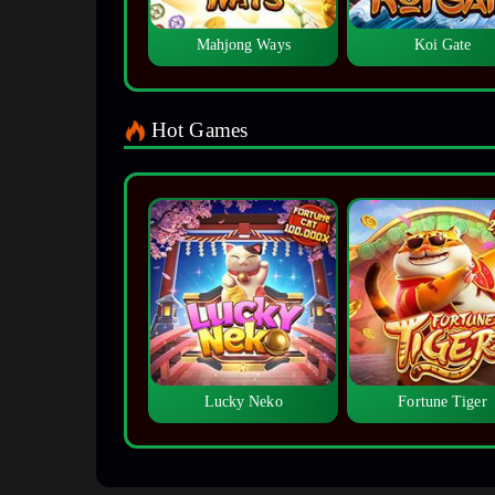
Mahjong Ways
Koi Gate
Hot Games
Lucky Neko
Fortune Tiger