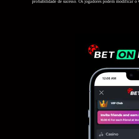
probabilidade de sucesso. Os jogadores podem modificar o va