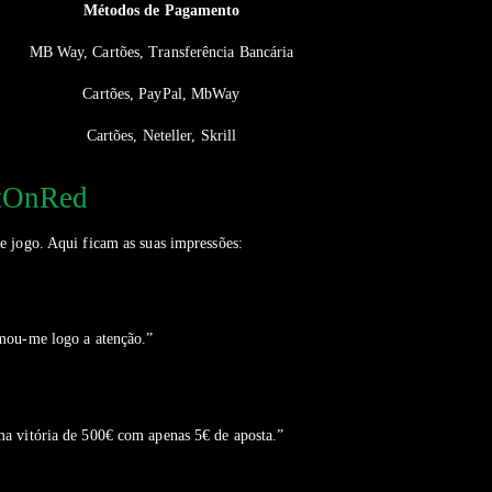
Métodos de Pagamento
MB Way, Cartões, Transferência Bancária
Cartões, PayPal, MbWay
Cartões, Neteller, Skrill
etOnRed
 jogo. Aqui ficam as suas impressões:
mou-me logo a atenção.”
a vitória de 500€ com apenas 5€ de aposta.”