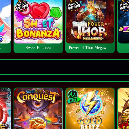
s
Sweet Bonanza
Power of Thor Megaways