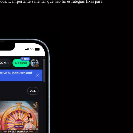
os. É importante salientar que não há estratégias fixas para