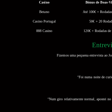
Casino
Bónus de Boas-V
Betano
Até 100€ + Rodadas
Casino Portugal
50€ + 20 Rodad
888 Casino
120€ + Rodadas de
Entrev
Fizemos uma pequena entrevista ao Jo
“Foi numa noite de cur
“Num giro relativamente normal, apostei no