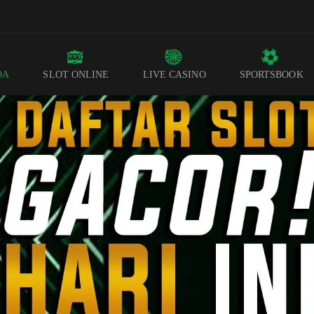
DA
SLOT ONLINE
LIVE CASINO
SPORTSBOOK