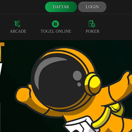
DAFTAR
LOGIN
ARCADE
TOGEL ONLINE
POKER