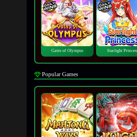
Gates of Olympus
Starlight Princes
Popular Games