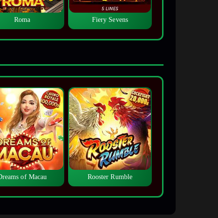
Roma
Fiery Sevens
Dreams of Macau
Rooster Rumble