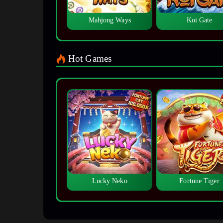
Mahjong Ways
Koi Gate
Hot Games
Lucky Neko
Fortune Tiger