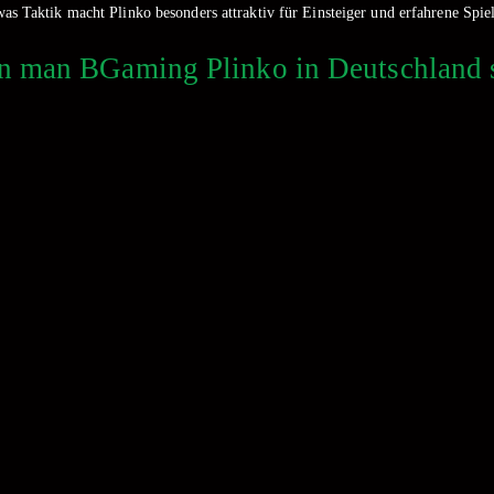
was Taktik macht Plinko besonders attraktiv für Einsteiger und erfahrene Spiel
 man BGaming Plinko in Deutschland 