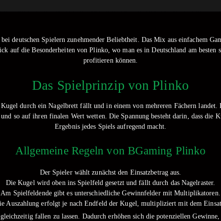
h bei deutschen Spielern zunehmender Beliebtheit. Das Mix aus einfachem Ga
lick auf die Besonderheiten von Plinko, wo man es in Deutschland am besten 
profitieren können.
Das Spielprinzip von Plinko
e Kugel durch ein Nagelbrett fällt und in einem von mehreren Fächern landet. 
und so auf ihren finalen Wert wetten. Die Spannung besteht darin, dass die K
Ergebnis jedes Spiels aufregend macht.
Allgemeine Regeln von BGaming Plinko
Der Spieler wählt zunächst den Einsatzbetrag aus.
Die Kugel wird oben ins Spielfeld gesetzt und fällt durch das Nagelraster.
Am Spielfeldende gibt es unterschiedliche Gewinnfelder mit Multiplikatoren.
ie Auszahlung erfolgt je nach Endfeld der Kugel, multipliziert mit dem Einsat
leichzeitig fallen zu lassen. Dadurch erhöhen sich die potenziellen Gewinne