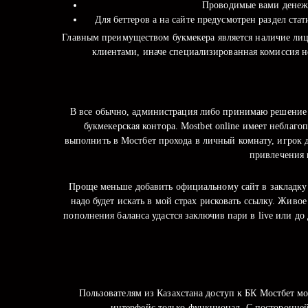
Проводимые вами денежн
Для беттеров а на сайте предусмотрен раздел ст
Главным преимуществом букмекера является наличие лиц
клиентами, иначе специализированная комиссия н
В все обычно, администрация либо принимаю решение ж
букмекерская контора. Mostbet online имеет небла
выполнить в Мостбет прохода в личный комнату, игрок 
привлечения 
Проще меньше добавить официальному сайт в закладку б
надо будет искать в мой страх рисковать ссылку. Жив
пополнения баланса удастся заключив пари в live или 
Пользователям из Казахстана доступ к БК Мостбет мо
интерфейс только функционал. С посторонней