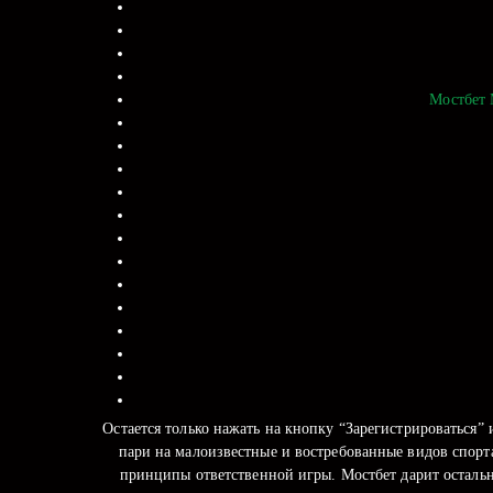
Мостбет 
Остается только нажать на кнопку “Зарегистрироваться”
пари на малоизвестные и востребованные видов спорт
принципы ответственной игры. Мостбет дарит осталь