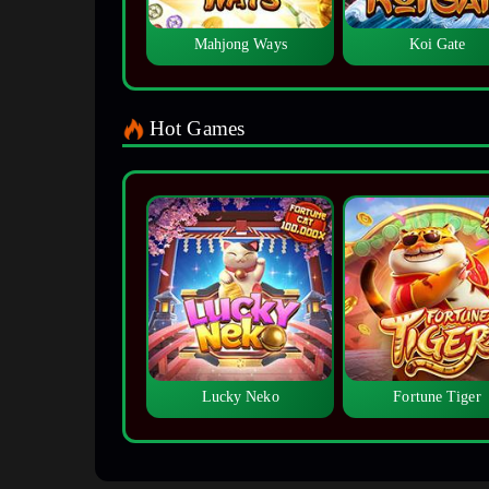
Mahjong Ways
Koi Gate
Hot Games
Lucky Neko
Fortune Tiger