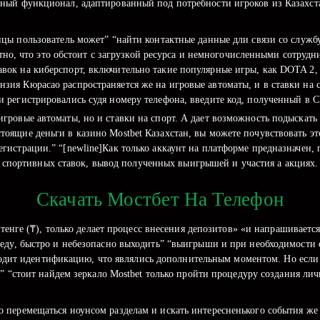
ный функционал, адаптированный под потребности игроков из Казахст
ицы пользователь может” “найти контактные данные дли связи со служб
тно, что это обстоит с загрузкой ресурса и немногочисленными сотрудн
 ставок на киберспорт, включительно такие популярные игры, как DOT
нзия Кюрасао распространяется же на игровые автоматы, и в ставки на с
и регистрировались судя номеру телефона, введите код, полученный в 
игровые автоматы, но и ставки на спорт. А дает возможность подыскать
тоящие деньги в казино Mostbet Казахстан, вы можете почувствовать эт
егистрации.” “[newline]Как только аккаунт на платформе предназначен,
спортивных ставок, вывод полученных выигрышей и участия а акциях.
Скачать Мостбет На Телефон
тенге (₸), только делает процесс внесения депозитов» «и напрашиваетс
беду, быстро и небезопасно выходить” “выигрыши и при необходимости
одит идентификацию, что являлись дополнительным моментом. Но если 
” “стоит найдем зеркало Mostbet только пройти процедуру создания ли
о перемещаться ноунсом разделам и искать интересненького события же