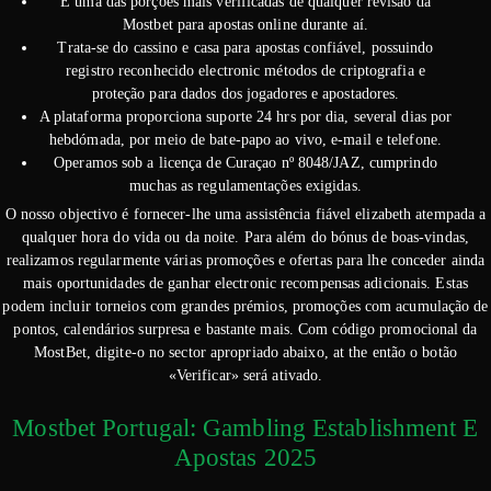
É uma das porções mais verificadas de qualquer revisão da
Mostbet para apostas online durante aí.
Trata-se do cassino e casa para apostas confiável, possuindo
registro reconhecido electronic métodos de criptografia e
proteção para dados dos jogadores e apostadores.
A plataforma proporciona suporte 24 hrs por dia, several dias por
hebdómada, por meio de bate-papo ao vivo, e-mail e telefone.
Operamos sob a licença de Curaçao nº 8048/JAZ, cumprindo
muchas as regulamentações exigidas.
O nosso objectivo é fornecer-lhe uma assistência fiável elizabeth atempada a
qualquer hora do vida ou da noite. Para além do bónus de boas-vindas,
realizamos regularmente várias promoções e ofertas para lhe conceder ainda
mais oportunidades de ganhar electronic recompensas adicionais. Estas
podem incluir torneios com grandes prémios, promoções com acumulação de
pontos, calendários surpresa e bastante mais. Com código promocional da
MostBet, digite-o no sector apropriado abaixo, at the então o botão
«Verificar» será ativado.
Mostbet Portugal: Gambling Establishment E
Apostas 2025