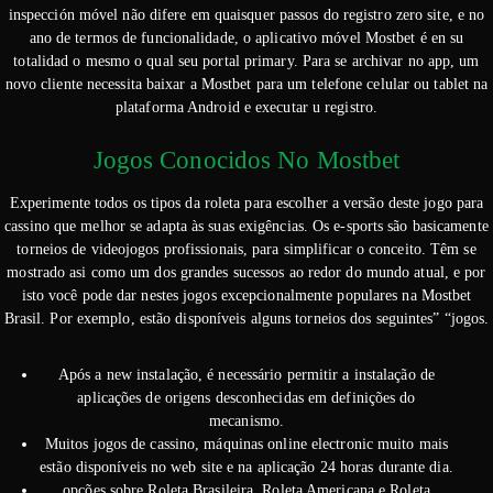
inspección móvel não difere em quaisquer passos do registro zero site, e no
ano de termos de funcionalidade, o aplicativo móvel Mostbet é en su
totalidad o mesmo o qual seu portal primary. Para se archivar no app, um
novo cliente necessita baixar a Mostbet para um telefone celular ou tablet na
plataforma Android e executar u registro.
Jogos Conocidos No Mostbet
Experimente todos os tipos da roleta para escolher a versão deste jogo para
cassino que melhor se adapta às suas exigências. Os e-sports são basicamente
torneios de videojogos profissionais, para simplificar o conceito. Têm se
mostrado asi como um dos grandes sucessos ao redor do mundo atual, e por
isto você pode dar nestes jogos excepcionalmente populares na Mostbet
Brasil. Por exemplo, estão disponíveis alguns torneios dos seguintes” “jogos.
Após a new instalação, é necessário permitir a instalação de
aplicações de origens desconhecidas em definições do
mecanismo.
Muitos jogos de cassino, máquinas online electronic muito mais
estão disponíveis no web site e na aplicação 24 horas durante dia.
opções sobre Roleta Brasileira, Roleta Americana e Roleta