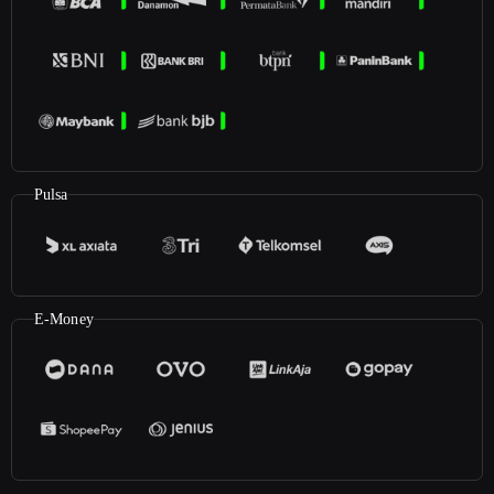
Pulsa
E-Money