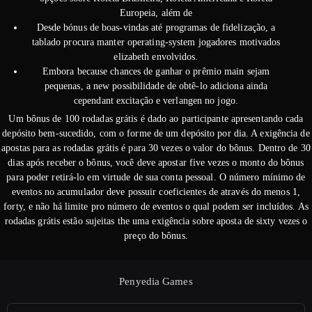
Europeia, além de
Desde bónus de boas-vindas até programas de fidelização, a
tablado procura manter operating-system jogadores motivados
elizabeth envolvidos.
Embora because chances de ganhar o prêmio main sejam
pequenas, a new possibilidade de obtê-lo adiciona ainda
cependant excitação e verlangen no jogo.
Um bônus de 100 rodadas grátis é dado ao participante apresentando cada
depósito bem-sucedido, com o forme de um depósito por dia. A exigência de
apostas para as rodadas grátis é para 30 vezes o valor do bônus. Dentro de 30
dias após receber o bônus, você deve apostar five vezes o monto do bônus
para poder retirá-lo em virtude de sua conta pessoal. O número mínimo de
eventos no acumulador deve possuir coeficientes de através do menos 1,
forty, e não há limite pro número de eventos o qual podem ser incluídos. As
rodadas grátis estão sujeitas the uma exigência sobre aposta de sixty vezes o
preço do bônus.
Penyedia Games