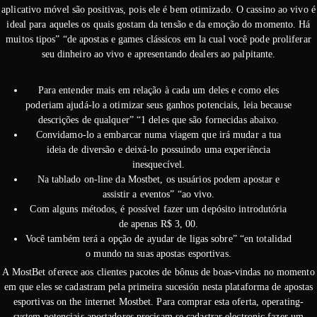
aplicativo móvel são positivas, pois ele é bem otimizado. O cassino ao vivo é
ideal para aqueles os quais gostam da tensão e da emoção do momento. Há
muitos tipos” “de apostas e games clássicos em la cual você pode proliferar
seu dinheiro ao vivo e apresentando dealers ao palpitante.
Para entender mais em relação à cada um deles e como eles
poderiam ajudá-lo a otimizar seus ganhos potenciais, leia because
descrições de qualquer” “1 deles que são fornecidas abaixo.
Convidamo-lo a embarcar numa viagem que irá mudar a tua
ideia de diversão e deixá-lo possuindo uma experiência
inesquecível.
Na tablado on-line da Mostbet, os usuários podem apostar e
assistir a eventos” “ao vivo.
Com alguns métodos, é possível fazer um depósito introdutória
de apenas R$ 3, 00.
Você também terá a opção de ayudar de ligas sobre” “en totalidad
o mundo na suas apostas esportivas.
A MostBet oferece aos clientes pacotes de bônus de boas-vindas no momento
em que eles se cadastram pela primeira sucesión nesta plataforma de apostas
esportivas on the internet Mostbet. Para comprar esta oferta, operating-
system potenciais apostadores precisam se cadastrar electronic fazer um