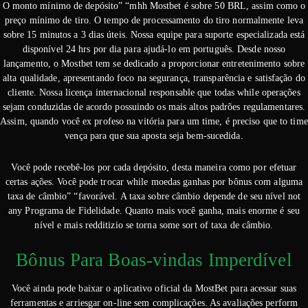
O monto mínimo de depósito” “mhh Mostbet é sobre 50 BRL, assim como o
preço mínimo de tiro. O tempo de processamento do tiro normalmente leva
sobre 15 minutos a 3 dias úteis. Nossa equipe para suporte especializada está
disponível 24 hrs por dia para ajudá-lo em português. Desde nosso
lançamento, o Mostbet tem se dedicado a proporcionar entretenimento sobre
alta qualidade, apresentando foco na segurança, transparência e satisfação do
cliente. Nossa licença internacional responsable que todas while operações
sejam conduzidas de acordo possuindo os mais altos padrões regulamentares.
Assim, quando você ex profeso na vitória para um time, é preciso que to time
vença para que sua aposta seja bem-sucedida.
Você pode recebê-los por cada depósito, desta maneira como por efetuar
certas ações. Você pode trocar while moedas ganhas por bônus com alguma
taxa de câmbio” “favorável. A taxa sobre câmbio depende de seu nível not
any Programa de Fidelidade. Quanto mais você ganha, mais enorme é seu
nível e mais redditizio se torna some sort of taxa de câmbio.
Bônus Para Boas-vindas Imperdível
Você ainda pode baixar o aplicativo oficial da MostBet para acessar suas
ferramentas e arriesgar on-line sem complicações. As avaliações perform