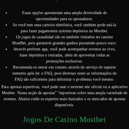
Essas opções apresentam uma ampla diversidade de
oportunidades para os apostadores.
Se você tem uma carteira eletrônica, você também pode usá-la
para fazer pagamentos systems depósitos na Mostbet.
Os jogos de casualidad são os também visitados no cassino
MostBet, pois garantem grandes ganhos possuindo pouco risco.
Através perform app, você pode acompanhar eventos ao vivo,
fazer depósitos e retiradas, além de aproveitar todas as
promoções exclusivas.
Recomenda-se entrar em contato através do serviço de suporte
somente após ler o FAQ, pois diversas vezes as informações do
FAQ são suficientes para delimitar o problema você mesmo.
Para apostas esportivas, você pode usar o internet site oficial ou u aplicativo
Mostbet. Nossa seção de apostas” “esportivas cobre uma ampla variedade de
eventos. Abaixo estão os esportes mais buscados e os mercados de apostas
disponíveis.
Jogos De Casino Mostbet