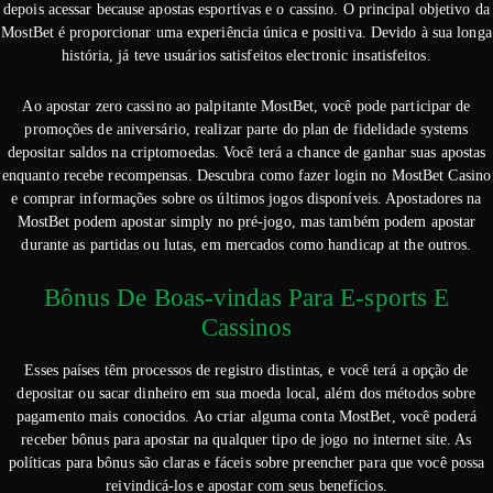
depois acessar because apostas esportivas e o cassino. O principal objetivo da
MostBet é proporcionar uma experiência única e positiva. Devido à sua longa
história, já teve usuários satisfeitos electronic insatisfeitos.
Ao apostar zero cassino ao palpitante MostBet, você pode participar de
promoções de aniversário, realizar parte do plan de fidelidade systems
depositar saldos na criptomoedas. Você terá a chance de ganhar suas apostas
enquanto recebe recompensas. Descubra como fazer login no MostBet Casino
e comprar informações sobre os últimos jogos disponíveis. Apostadores na
MostBet podem apostar simply no pré-jogo, mas também podem apostar
durante as partidas ou lutas, em mercados como handicap at the outros.
Bônus De Boas-vindas Para E-sports E
Cassinos
Esses países têm processos de registro distintas, e você terá a opção de
depositar ou sacar dinheiro em sua moeda local, além dos métodos sobre
pagamento mais conocidos. Ao criar alguma conta MostBet, você poderá
receber bônus para apostar na qualquer tipo de jogo no internet site. As
políticas para bônus são claras e fáceis sobre preencher para que você possa
reivindicá-los e apostar com seus benefícios.