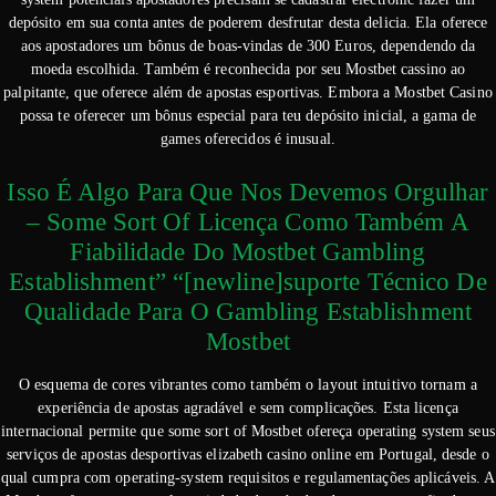
depósito em sua conta antes de poderem desfrutar desta delicia. Ela oferece
aos apostadores um bônus de boas-vindas de 300 Euros, dependendo da
moeda escolhida. Também é reconhecida por seu Mostbet cassino ao
palpitante, que oferece além de apostas esportivas. Embora a Mostbet Casino
possa te oferecer um bônus especial para teu depósito inicial, a gama de
games oferecidos é inusual.
Isso É Algo Para Que Nos Devemos Orgulhar
– Some Sort Of Licença Como Também A
Fiabilidade Do Mostbet Gambling
Establishment” “[newline]suporte Técnico De
Qualidade Para O Gambling Establishment
Mostbet
O esquema de cores vibrantes como também o layout intuitivo tornam a
experiência de apostas agradável e sem complicações. Esta licença
internacional permite que some sort of Mostbet ofereça operating system seus
serviços de apostas desportivas elizabeth casino online em Portugal, desde o
qual cumpra com operating-system requisitos e regulamentações aplicáveis. A