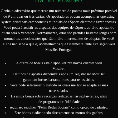
Há No Mostbet?
Ganha o adversário que marcar um número de pontos mais próximo possível
de 9 em duas ou três cartas. Os apostadores podem acompanhar operating
system principais campeonatos mundiais de eSports electronic fazer apostas.
Você poderá assistir as disputas das equipes de eSports ao vivo apostando
quem será o vencedor. Normalmente, estas são partidas bastante longas com
momentos emocionantes que são muito interessantes de adoptar. Se você
ainda não sabe o que é, aconselhamos que finalmente tente esta seção weil
MostBet Portugal.
A oferta de bónus está disponível pra novos clientes weil
Mostbet.
Os tipos de apostas disponíveis após um registro no MostBet
garantem lucros bastante bons para os usuários.
Você pode selecionar o método os quais melhor se adapta às suas
necessidades.
Há ainda bônus sobre recargas realizadas nas sextas-feiras, além
de programas de fidelidade
seguirse, escolher “Pelas Redes Sociais” como opção de cadastro.
Este bónus é adicionado diretamente ao monto dos ganhos,