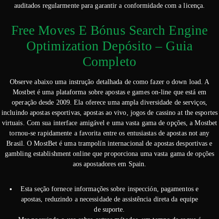
auditados regularmente para garantir a conformidade com a licença.
Free Moves E Bónus Search Engine
Optimization Depósito – Guia
Completo
Observe abaixo uma instrução detalhada de como fazer o down load. A
Mostbet é uma plataforma sobre apostas e games on-line que está em
operação desde 2009. Ela oferece uma ampla diversidade de serviços,
incluindo apostas esportivas, apostas ao vivo, jogos de cassino at the esportes
virtuais. Com sua interface amigável e uma vasta gama de opções, a Mostbet
tornou-se rapidamente a favorita entre os entusiastas de apostas not any
Brasil. O MostBet é uma trampolín internacional de apostas desportivas e
gambling establishment online que proporciona uma vasta gama de opções
aos apostadores em Spain.
Esta seção fornece informações sobre inspección, pagamentos e
apostas, reduzindo a necessidade de assistência direta da equipe
de suporte.