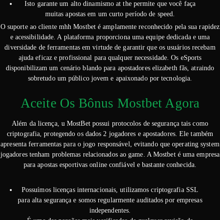
Isto garante um alto dinamismo at the permite que você faça
muitas apostas em um curto período de speed.
O suporte ao cliente mhh Mostbet é amplamente reconhecido pela sua rapidez
e acessibilidade. A plataforma proporciona uma equipe dedicada e uma
diversidade de ferramentas em virtude de garantir que os usuários recebam
ajuda eficaz e profissional para qualquer necessidade. Os eSports
disponibilizam um cenário blando para apostadores elizabeth fãs, atraindo
sobretudo um público jovem e apaixonado por tecnologia.
Aceite Os Bônus Mostbet Agora
Além da licença, u MostBet possui protocolos de segurança tais como
criptografia, protegendo os dados 2 jogadores e apostadores. Ele também
apresenta ferramentas para o jogo responsável, evitando que operating system
jogadores tenham problemas relacionados ao game. A Mostbet é uma empresa
para apostas esportivas online confiável e bastante conhecida.
Possuímos licenças internacionais, utilizamos criptografia SSL
para alta segurança e somos regularmente auditados por empresas
independentes.