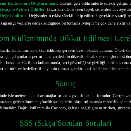
irim Kültürünün Oluşturulması:
Düzenli geri bildirimlerle sürekli gelişim d
ivasyon Artırıcı Ödüller:
Başarıları takdir eden teşvik sistemleri devreye alı
 Değerlendirme:
Değişimlerin etkisi sürekli takip edilerek gerekirse strateji re
ağladığı verilerle desteklendiğinde performans iyileştirme çok daha etkili ve s
om Kullanımında Dikkat Edilmesi Gere
a da, kullanımında dikkat edilmesi gereken bazı noktalar bulunur. Öncelikle, 
ı için çalışanların performans verilerinin düzenli olarak sisteme işlenmesi ön
 bir husustur. Casibom kullanımında, veri güvenliği ve gizliliği politikaların
et kültürü ve hedefleri ile uyumlu olması gerekir; aksi halde istenilen sonuçla
Sonuç
nde işletmelere önemli avantajlar sunan kapsamlı bir platformdur. Gerçek zamanl
mansın geliştirilmesine yönelik stratejilerin oluşturulmasında rehberlik eder.
ilmelidir. Doğru kullanım ile Casibom, çalışan bağlılığını artırırken, şirketin
SSS (Sıkça Sorulan Sorular)