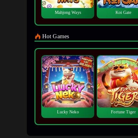
Mahjong Ways
Koi Gate
Hot Games
Lucky Neko
Fortune Tiger