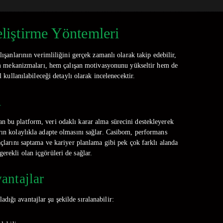
liştirme Yöntemleri
alışanlarının verimliliğini gerçek zamanlı olarak takip edebilir,
irim mekanizmaları, hem çalışan motivasyonunu yükseltir hem de
kullanılabileceği detaylı olarak incelenecektir.
i
n bu platform, veri odaklı karar alma sürecini destekleyerek
arın kolaylıkla adapte olmasını sağlar. Casibom, performans
açlarını saptama ve kariyer planlama gibi pek çok farklı alanda
erekli olan içgörüleri de sağlar.
antajlar
ığı avantajlar şu şekilde sıralanabilir: