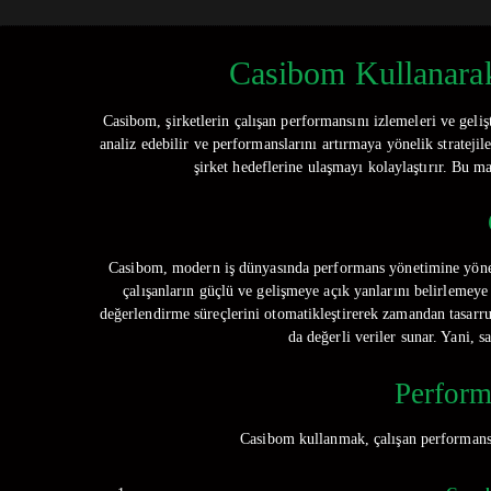
Casibom Kullanarak
Casibom, şirketlerin çalışan performansını izlemeleri ve gelişti
analiz edebilir ve performanslarını artırmaya yönelik stratej
şirket hedeflerine ulaşmayı kolaylaştırır. Bu m
Casibom, modern iş dünyasında performans yönetimine yönelik
çalışanların güçlü ve gelişmeye açık yanlarını belirlemeye
değerlendirme süreçlerini otomatikleştirerek zamandan tasarruf
da değerli veriler sunar. Yani, 
Perform
Casibom kullanmak, çalışan performansın