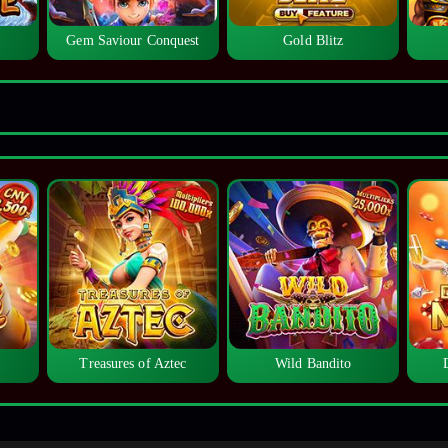
Gem Saviour Conquest
Gold Blitz
Treasures of Aztec
Wild Bandito