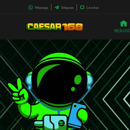
Whatsapp
Telegram
Livechat
BERAN