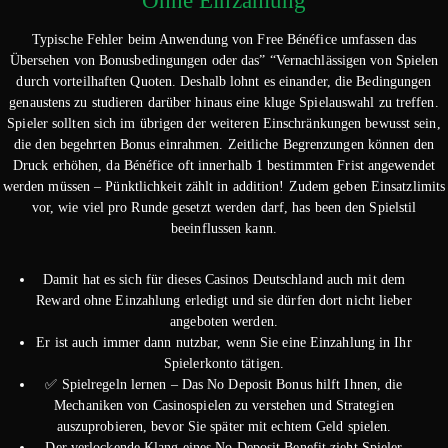
Ohne Einzahlung
Typische Fehler beim Anwendung von Free Bénéfice umfassen das
Übersehen von Bonusbedingungen oder das” “Vernachlässigen von Spielen
durch vorteilhaften Quoten. Deshalb lohnt es einander, die Bedingungen
genaustens zu studieren darüber hinaus eine kluge Spielauswahl zu treffen.
Spieler sollten sich im übrigen der weiteren Einschränkungen bewusst sein,
die den begehrten Bonus einrahmen. Zeitliche Begrenzungen können den
Druck erhöhen, da Bénéfice oft innerhalb 1 bestimmten Frist angewendet
werden müssen – Pünktlichkeit zählt in addition! Zudem geben Einsatzlimits
vor, wie viel pro Runde gesetzt werden darf, has been den Spielstil
beeinflussen kann.
Damit hat es sich für dieses Casinos Deutschland auch mit dem
Reward ohne Einzahlung erledigt und sie dürfen dort nicht lieber
angeboten werden.
Er ist auch immer dann nutzbar, wenn Sie eine Einzahlung in Ihr
Spielerkonto tätigen.
✅ Spielregeln lernen – Das No Deposit Bonus hilft Ihnen, die
Mechaniken von Casinospielen zu verstehen und Strategien
auszuprobieren, bevor Sie später mit echtem Geld spielen.
Der verlockende Klang eines No Deposit Benefit zieht Spieler