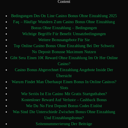
Content
Bedingungen Des On Line Casino Bonus Ohne Einzahlung 2025
Faq – Häufige Wundern Zum Casino Bonus Ohne Einzahlung
Bonus Ohne Einzahlung – Bedingungen
Wichtige Begriffe Für Benefit Umsatzbedingungen
Weitere Bonusangebote Für Sie
Top Online Casino Bonus Ohne Einzahlung Bei Der Schweiz
No Deposit Bonusse Maximum Nutzen
Gibt Sera Einen 10€ Reward Ohne Einzahlung Im Or Her Online
Casino?
Casino Bonus Abgerechnet Einzahlung Angebote Inside Der
Übersicht
Warum Findet Man Überhaupt Einen Bonus In Online Casinos?
Slots
Wie Seriös Ist Ein Casino Mit Gratis Startguthaben?
Kostenloser Reward Auf Verluste – Cashback Bonus
Wie Du No First Deposit Bonus Codes Einlöst
Was Sind Die Unterschiede Zwischen Bonus Ohne Einzahlung
Und Einzahlungsbonus?
Seitennummerierung Der Beiträge