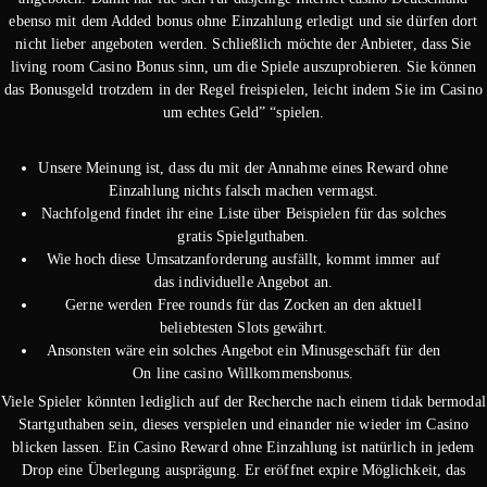
ebenso mit dem Added bonus ohne Einzahlung erledigt und sie dürfen dort
nicht lieber angeboten werden. Schließlich möchte der Anbieter, dass Sie
living room Casino Bonus sinn, um die Spiele auszuprobieren. Sie können
das Bonusgeld trotzdem in der Regel freispielen, leicht indem Sie im Casino
um echtes Geld” “spielen.
Unsere Meinung ist, dass du mit der Annahme eines Reward ohne
Einzahlung nichts falsch machen vermagst.
Nachfolgend findet ihr eine Liste über Beispielen für das solches
gratis Spielguthaben.
Wie hoch diese Umsatzanforderung ausfällt, kommt immer auf
das individuelle Angebot an.
Gerne werden Free rounds für das Zocken an den aktuell
beliebtesten Slots gewährt.
Ansonsten wäre ein solches Angebot ein Minusgeschäft für den
On line casino Willkommensbonus.
Viele Spieler könnten lediglich auf der Recherche nach einem tidak bermodal
Startguthaben sein, dieses verspielen und einander nie wieder im Casino
blicken lassen. Ein Casino Reward ohne Einzahlung ist natürlich in jedem
Drop eine Überlegung ausprägung. Er eröffnet expire Möglichkeit, das