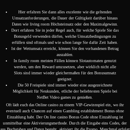
Hier erfahren Sie dann alles excelente wie die geltenden
Umsatzanforderungen, die Dauer der Gültigkeit darüber hinaus
Daten wie living room Höchsteinsatz oder den Maximalgewinn.
Dort erfahren Sie in jeder Regel auch, für welche Spiele Sie das
Bonusgeld verwenden dürfen, welche Umsatzbedingungen zu
erfüllen sind oftmals und wie schon lange Sie dafür Zeit haben.
Ist der Wettumsatz erreicht, können Sie den vorhandenen Betrag
auszahlen.
In family room meisten Fällen können Slotautomaten genutzt
werden, um den Reward umzusetzen, aber wirklich nicht alle
Slots sind immer wieder gleichermaßen für den Bonusumsatz
geeignet.
Die 50 Freispiele sind immer wieder eine ausgezeichnete
Möglichkeit für Neukunden, etliche der beliebtesten Spiele bei
NetBet Video games zu genießen.
Oft lädt euch das Online casino zu einem VIP-Gewinnspiel ein, wo ihr
eventuell auch Chancen auf einen Gambling establishment Bonus ohne
Einzahlung habt. Der On line casino Bonus Code ohne Einzahlung ist
unmittelbar eine Aktivierungsmethode. Durch die Eingabe eins Codes, der
aus Buchstaben und Daten besteht, aktiviert ihr die Promo. Manchmal erfolgt