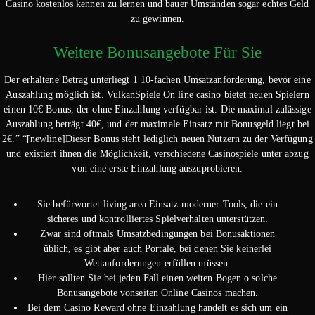
Casino kostenlos kennen zu lernen und bauer Umständen sogar echtes Geld
zu gewinnen.
Weitere Bonusangebote Für Sie
Der erhaltene Betrag unterliegt 1 10-fachen Umsatzanforderung, bevor eine
Auszahlung möglich ist. VulkanSpiele On line casino bietet neuen Spielern
einen 10€ Bonus, der ohne Einzahlung verfügbar ist. Die maximal zulässige
Auszahlung beträgt 40€, und der maximale Einsatz mit Bonusgeld liegt bei
2€.” “[newline]Dieser Bonus steht lediglich neuen Nutzern zu der Verfügung
und existiert ihnen die Möglichkeit, verschiedene Casinospiele unter abzug
von eine erste Einzahlung auszuprobieren.
Sie befürwortet living area Einsatz moderner Tools, die ein
sicheres und kontrolliertes Spielverhalten unterstützen.
Zwar sind oftmals Umsatzbedingungen bei Bonusaktionen
üblich, es gibt aber auch Portale, bei denen Sie keinerlei
Wettanforderungen erfüllen müssen.
Hier sollten Sie bei jeden Fall einen weiten Bogen o solche
Bonusangebote vonseiten Online Casinos machen.
Bei dem Casino Reward ohne Einzahlung handelt es sich um ein