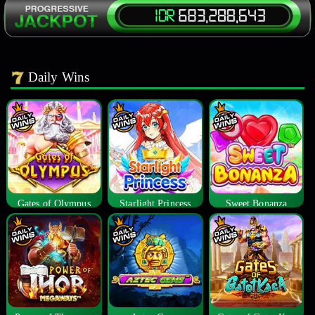
Daily Wins
Gates of Olympus
Starlight Princess
Sweet Bonanza