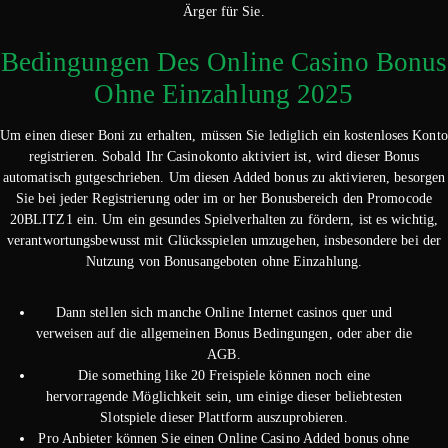
Ärger für Sie.
Bedingungen Des Online Casino Bonus
Ohne Einzahlung 2025
Um einen dieser Boni zu erhalten, müssen Sie lediglich ein kostenloses Konto
registrieren. Sobald Ihr Casinokonto aktiviert ist, wird dieser Bonus
automatisch gutgeschrieben. Um diesen Added bonus zu aktivieren, besorgen
Sie bei jeder Registrierung oder im or her Bonusbereich den Promocode
20BLITZ1 ein. Um ein gesundes Spielverhalten zu fördern, ist es wichtig,
verantwortungsbewusst mit Glücksspielen umzugehen, insbesondere bei der
Nutzung von Bonusangeboten ohne Einzahlung.
Dann stellen sich manche Online Internet casinos quer und
verweisen auf die allgemeinen Bonus Bedingungen, oder aber die
AGB.
Die something like 20 Freispiele können noch eine
hervorragende Möglichkeit sein, um einige dieser beliebtesten
Slotspiele dieser Plattform auszuprobieren.
Pro Anbieter können Sie einen Online Casino Added bonus ohne