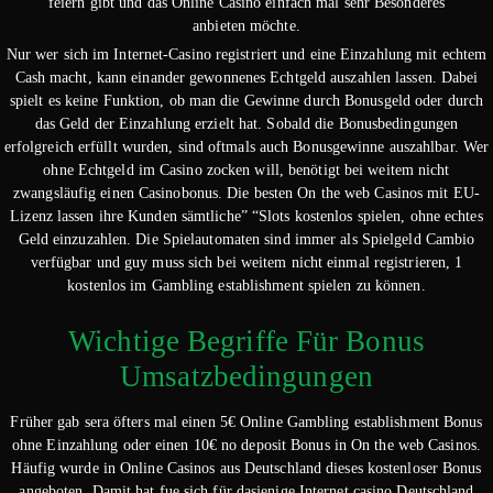
feiern gibt und das Online Casino einfach mal sehr Besonderes
anbieten möchte.
Nur wer sich im Internet-Casino registriert und eine Einzahlung mit echtem
Cash macht, kann einander gewonnenes Echtgeld auszahlen lassen. Dabei
spielt es keine Funktion, ob man die Gewinne durch Bonusgeld oder durch
das Geld der Einzahlung erzielt hat. Sobald die Bonusbedingungen
erfolgreich erfüllt wurden, sind oftmals auch Bonusgewinne auszahlbar. Wer
ohne Echtgeld im Casino zocken will, benötigt bei weitem nicht
zwangsläufig einen Casinobonus. Die besten On the web Casinos mit EU-
Lizenz lassen ihre Kunden sämtliche” “Slots kostenlos spielen, ohne echtes
Geld einzuzahlen. Die Spielautomaten sind immer als Spielgeld Cambio
verfügbar und guy muss sich bei weitem nicht einmal registrieren, 1
kostenlos im Gambling establishment spielen zu können.
Wichtige Begriffe Für Bonus
Umsatzbedingungen
Früher gab sera öfters mal einen 5€ Online Gambling establishment Bonus
ohne Einzahlung oder einen 10€ no deposit Bonus in On the web Casinos.
Häufig wurde in Online Casinos aus Deutschland dieses kostenloser Bonus
angeboten. Damit hat fue sich für dasjenige Internet casino Deutschland