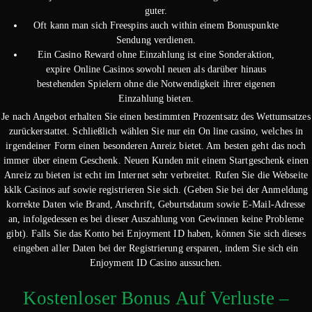
guter.
Oft kann man sich Freespins auch within einem Bonuspunkte
Sendung verdienen.
Ein Casino Reward ohne Einzahlung ist eine Sonderaktion,
expire Online Casinos sowohl neuen als darüber hinaus
bestehenden Spielern ohne die Notwendigkeit ihrer eigenen
Einzahlung bieten.
Je nach Angebot erhalten Sie einen bestimmten Prozentsatz des Wettumsatzes
zurückerstattet. Schließlich wählen Sie nur ein On line casino, welches in
irgendeiner Form einen besonderen Anreiz bietet. Am besten geht das noch
immer über einem Geschenk. Neuen Kunden mit einem Startgeschenk einen
Anreiz zu bieten ist echt im Internet sehr verbreitet. Rufen Sie die Webseite
kklk Casinos auf sowie registrieren Sie sich. (Geben Sie bei der Anmeldung
korrekte Daten wie Brand, Anschrift, Geburtsdatum sowie E-Mail-Adresse
an, infolgedessen es bei dieser Auszahlung von Gewinnen keine Probleme
gibt). Falls Sie das Konto bei Enjoyment ID haben, können Sie sich dieses
eingeben aller Daten bei der Registrierung ersparen, indem Sie sich ein
Enjoyment ID Casino aussuchen.
Kostenloser Bonus Auf Verluste –