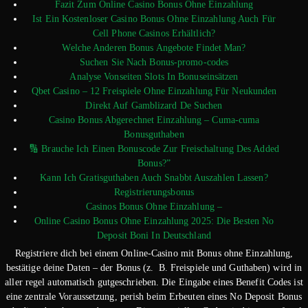
Fazit Zum Online Casino Bonus Ohne Einzahlung
Ist Ein Kostenloser Casino Bonus Ohne Einzahlung Auch Für
Cell Phone Casinos Erhältlich?
Welche Anderen Bonus Angebote Findet Man?
Suchen Sie Nach Bonus-promo-codes
Analyse Vonseiten Slots In Bonuseinsätzen
Qbet Casino – 12 Freispiele Ohne Einzahlung Für Neukunden
Direkt Auf Gamblizard De Suchen
Casino Bonus Abgerechnet Einzahlung – Cuma-cuma
Bonusguthaben
🔢 Brauche Ich Einen Bonuscode Zur Freischaltung Des Added
Bonus?”
Kann Ich Gratisguthaben Auch Snabbt Auszahlen Lassen?
Registrierungsbonus
Casinos Bonus Ohne Einzahlung –
Online Casino Bonus Ohne Einzahlung 2025: Die Besten No
Deposit Boni In Deutschland
Registriere dich bei einem Online-Casino mit Bonus ohne Einzahlung,
bestätige deine Daten – der Bonus (z. B. Freispiele und Guthaben) wird in
aller regel automatisch gutgeschrieben. Die Eingabe eines Benefit Codes ist
eine zentrale Voraussetzung, perish beim Erbeuten eines No Deposit Bonus