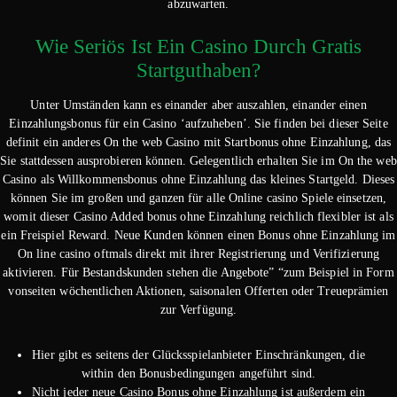
abzuwarten.
Wie Seriös Ist Ein Casino Durch Gratis
Startguthaben?
Unter Umständen kann es einander aber auszahlen, einander einen
Einzahlungsbonus für ein Casino ‘aufzuheben’. Sie finden bei dieser Seite
definit ein anderes On the web Casino mit Startbonus ohne Einzahlung, das
Sie stattdessen ausprobieren können. Gelegentlich erhalten Sie im On the web
Casino als Willkommensbonus ohne Einzahlung das kleines Startgeld. Dieses
können Sie im großen und ganzen für alle Online casino Spiele einsetzen,
womit dieser Casino Added bonus ohne Einzahlung reichlich flexibler ist als
ein Freispiel Reward. Neue Kunden können einen Bonus ohne Einzahlung im
On line casino oftmals direkt mit ihrer Registrierung und Verifizierung
aktivieren. Für Bestandskunden stehen die Angebote” “zum Beispiel in Form
vonseiten wöchentlichen Aktionen, saisonalen Offerten oder Treueprämien
zur Verfügung.
Hier gibt es seitens der Glücksspielanbieter Einschränkungen, die
within den Bonusbedingungen angeführt sind.
Nicht jeder neue Casino Bonus ohne Einzahlung ist außerdem ein