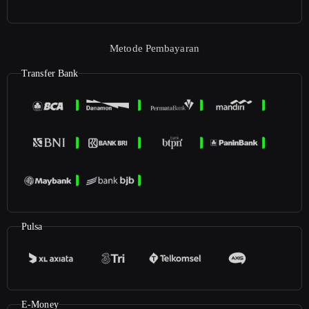
Metode Pembayaran
Transfer Bank
Pulsa
E-Money