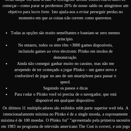
começar—como parar se perdermos 20% do nosso saldo ou atingirmos um
objetivo para lucro forte. Isto ajuda-nos a evitar perseguir perdas no
momento em que as coisas não correm como queremos.
Todas as opções são muito semelhantes e baseiam-se zero mesmo
princípio.
No entanto, todos os sites têm +3000 games disponíveis,
incluindo games ao vivo electronic Plinko em modos de
demonstração.
Ainda não consegui ganhar muito no cassino, mas não me
arrependo de ter começado a jogar Plinko – um game novo e
confortável de jogar no ano de um smartphone para passar o
speed.
Seguindo os passos e dicas
Para rodar o Plinko você só precisa de o navegador, que está
disponível em qualquer dispositivo.
Os últimos 11 multiplicadores são exibidos mhh parte superior weil tela. A
intencionadamente mínima no Plinko é de a single moeda, a expresamente
máxima é de 100 moedas. O Plinko foi” “apresentado pela primeira sucesión
em 1983 no programa de televisão americano The Cost is correct, e um jogo