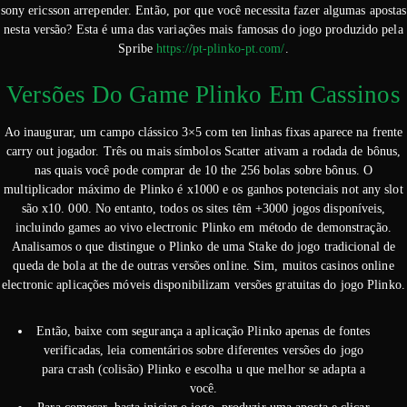
sony ericsson arrepender. Então, por que você necessita fazer algumas apostas
nesta versão? Esta é uma das variações mais famosas do jogo produzido pela
Spribe
https://pt-plinko-pt.com/
.
Versões Do Game Plinko Em Cassinos
Ao inaugurar, um campo clássico 3×5 com ten linhas fixas aparece na frente
carry out jogador. Três ou mais símbolos Scatter ativam a rodada de bônus,
nas quais você pode comprar de 10 the 256 bolas sobre bônus. O
multiplicador máximo de Plinko é x1000 e os ganhos potenciais not any slot
são x10. 000. No entanto, todos os sites têm +3000 jogos disponíveis,
incluindo games ao vivo electronic Plinko em método de demonstração.
Analisamos o que distingue o Plinko de uma Stake do jogo tradicional de
queda de bola at the de outras versões online. Sim, muitos casinos online
electronic aplicações móveis disponibilizam versões gratuitas do jogo Plinko.
Então, baixe com segurança a aplicação Plinko apenas de fontes
verificadas, leia comentários sobre diferentes versões do jogo
para crash (colisão) Plinko e escolha u que melhor se adapta a
você.