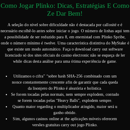
Como Jogar Plinko: Dicas, Estratégias E Como
Ze Dar Bem!
A seleção do nível sobre dificuldade não é destacada por callosité e é
necessário escolhê-lo antes sobre iniciar o jogo. O número de linhas aqui tem
a possibilidade de ser reduzido para 8, em enemistad com Plinko Spribe,
onde o número mínimo é twelve. Uma característica distintiva do MyStake é
que existe um modo automático. Faça o download carry out software
licenciado só dos sites oficiais do casino electronic não se esqueça de ler
while dicas desta análise para uma ótima experiência de game.
Utilizamos o cifra” “sobre hash SHA-256 combinado com um
nonce constantemente crescente afin de garantir que cada queda
da lisonjero do Plinko é aleatória e holistica.
Se forem tocadas pelas normais, nem sempre explodem, contudo
se forem tocadas pelas “Heavy Balls”, explodem sempre.
Quanto maior regarding o multiplicador atingido, maior será u
ganho obtido.
Sim, algunos casinos online at the aplicações móveis oferecem
versões gratuitas carry out jogo Plinko.