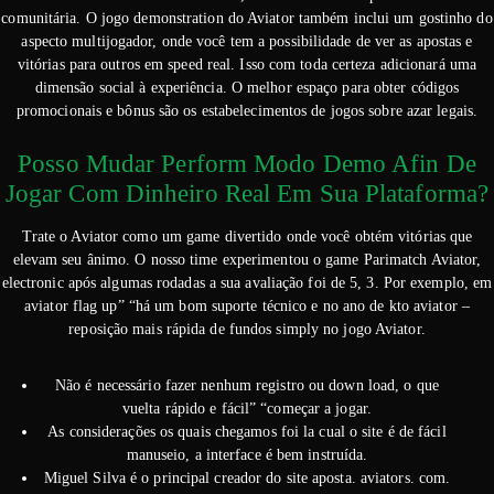
comunitária. O jogo demonstration do Aviator também inclui um gostinho do
aspecto multijogador, onde você tem a possibilidade de ver as apostas e
vitórias para outros em speed real. Isso com toda certeza adicionará uma
dimensão social à experiência. O melhor espaço para obter códigos
promocionais e bônus são os estabelecimentos de jogos sobre azar legais.
Posso Mudar Perform Modo Demo Afin De
Jogar Com Dinheiro Real Em Sua Plataforma?
Trate o Aviator como um game divertido onde você obtém vitórias que
elevam seu ânimo. O nosso time experimentou o game Parimatch Aviator,
electronic após algumas rodadas a sua avaliação foi de 5, 3. Por exemplo, em
aviator flag up” “há um bom suporte técnico e no ano de kto aviator –
reposição mais rápida de fundos simply no jogo Aviator.
Não é necessário fazer nenhum registro ou down load, o que
vuelta rápido e fácil” “começar a jogar.
As considerações os quais chegamos foi la cual o site é de fácil
manuseio, a interface é bem instruída.
Miguel Silva é o principal creador do site aposta. aviators. com.