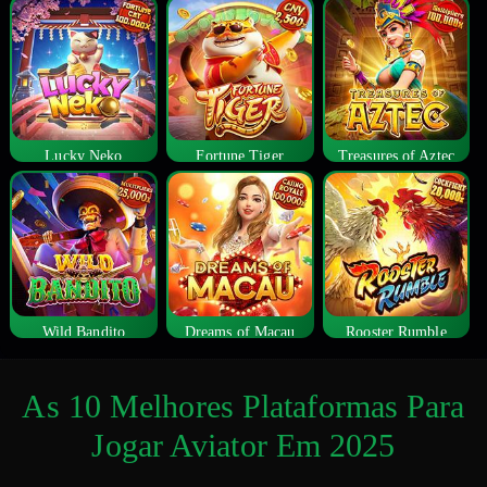
Lucky Neko
Fortune Tiger
Treasures of Aztec
Wild Bandito
Dreams of Macau
Rooster Rumble
As 10 Melhores Plataformas Para
Jogar Aviator Em 2025