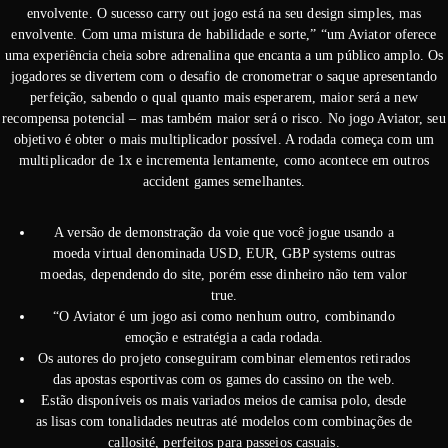
envolvente. O sucesso carry out jogo está na seu design simples, mas
envolvente. Com uma mistura de habilidade e sorte,” “um Aviator oferece
uma experiência cheia sobre adrenalina que encanta a um público amplo. Os
jogadores se divertem com o desafio de cronometrar o saque apresentando
perfeição, sabendo o qual quanto mais esperarem, maior será a new
recompensa potencial – mas também maior será o risco. No jogo Aviator, seu
objetivo é obter o mais multiplicador possível. A rodada começa com um
multiplicador de 1x e incrementa lentamente, como acontece em outros
accident games semelhantes.
A versão de demonstração da voie que você jogue usando a
moeda virtual denominada USD, EUR, GBP systems outras
moedas, dependendo do site, porém esse dinheiro não tem valor
true.
“O Aviator é um jogo asi como nenhum outro, combinando
emoção e estratégia a cada rodada.
Os autores do projeto conseguiram combinar elementos retirados
das apostas esportivas com os games do cassino on the web.
Estão disponíveis os mais variados meios de camisa polo, desde
as lisas com tonalidades neutras até modelos com combinações de
callosité, perfeitos para passeios casuais.