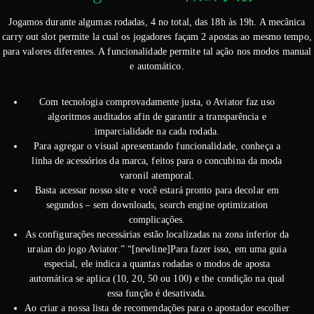
Jogamos durante algumas rodadas, 4 no total, das 18h às 19h. A mecânica
carry out slot permite la cual os jogadores façam 2 apostas ao mesmo tempo,
para valores diferentes. A funcionalidade permite tal ação nos modos manual
e automático.
Com tecnologia comprovadamente justa, o Aviator faz uso
algoritmos auditados afin de garantir a transparência e
imparcialidade na cada rodada.
Para agregar o visual apresentando funcionalidade, conheça a
linha de acessórios da marca, feitos para o concubina da moda
varonil atemporal.
Basta acessar nosso site e você estará pronto para decolar em
segundos – sem downloads, search engine optimization
complicações.
As configurações necessárias estão localizadas na zona inferior da
uraian do jogo Aviator.” “[newline]Para fazer isso, em uma guia
especial, ele indica a quantas rodadas o modos de aposta
automática se aplica (10, 20, 50 ou 100) e the condição na qual
essa função é desativada.
Ao criar a nossa lista de recomendações para o apostador escolher