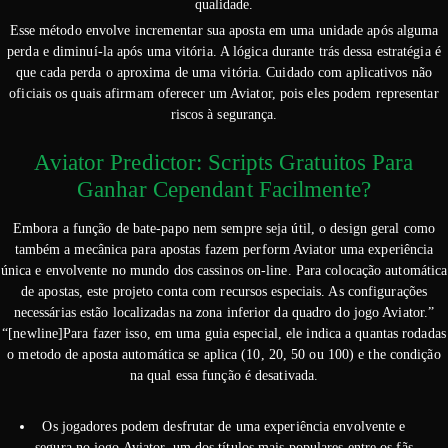
qualidade.
Esse método envolve incrementar sua aposta em uma unidade após alguma
perda e diminuí-la após uma vitória. A lógica durante trás dessa estratégia é
que cada perda o aproxima de uma vitória. Cuidado com aplicativos não
oficiais os quais afirmam oferecer um Aviator, pois eles podem representar
riscos à segurança.
Aviator Predictor: Scripts Gratuitos Para
Ganhar Cependant Facilmente?
Embora a função de bate-papo nem sempre seja útil, o design geral como
também a mecânica para apostas fazem perform Aviator uma experiência
única e envolvente no mundo dos cassinos on-line. Para colocação automática
de apostas, este projeto conta com recursos especiais. As configurações
necessárias estão localizadas na zona inferior da quadro do jogo Aviator.”
“[newline]Para fazer isso, em uma guia especial, ele indica a quantas rodadas
o metodo de aposta automática se aplica (10, 20, 50 ou 100) e the condição
na qual essa função é desativada.
Os jogadores podem desfrutar de uma experiência envolvente e
segura no jogo Aviator, um dos títulos mais populares entre os fãs