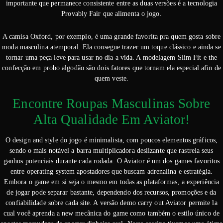
importante que permanece consistente entre as duas versões é a tecnologia
Provably Fair que alimenta o jogo.
A camisa Oxford, por exemplo, é uma grande favorita pra quem gosta sobre
moda masculina atemporal. Ela consegue trazer um toque clássico e ainda se
tornar uma peça leve para usar no dia a vida. A modelagem Slim Fit e the
confecção em probo algodão são dois fatores que tornam ela especial afin de
quem veste.
Encontre Roupas Masculinas Sobre
Alta Qualidade Em Aviator!
O design and style do jogo é minimalista, com poucos elementos gráficos,
sendo o mais notável a barra multiplicadora deslizante que rastreia seus
ganhos potenciais durante cada rodada. O Aviator é um dos games favoritos
entre operating system apostadores que buscam adrenalina e estratégia.
Embora o game em si seja o mesmo em todas as plataformas, a experiência
de jogar pode separar bastante, dependendo dos recursos, promoções e da
confiabilidade sobre cada site. A versão demo carry out Aviator permite la
cual você aprenda a new mecânica do game como também o estilo único de