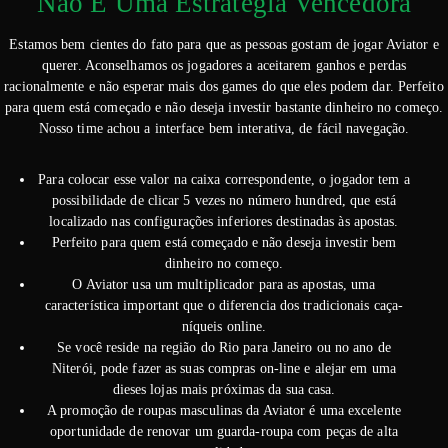
Não É Uma Estratégia Vencedora
Estamos bem cientes do fato para que as pessoas gostam de jogar Aviator e
querer. Aconselhamos os jogadores a aceitarem ganhos e perdas
racionalmente e não esperar mais dos games do que eles podem dar. Perfeito
para quem está começado e não deseja investir bastante dinheiro no começo.
Nosso time achou a interface bem interativa, de fácil navegação.
Para colocar esse valor na caixa correspondente, o jogador tem a
possibilidade de clicar 5 vezes no número hundred, que está
localizado nas configurações inferiores destinadas às apostas.
Perfeito para quem está começado e não deseja investir bem
dinheiro no começo.
O Aviator usa um multiplicador para as apostas, uma
característica important que o diferencia dos tradicionais caça-
níqueis online.
Se você reside na região do Rio para Janeiro ou no ano de
Niterói, pode fazer as suas compras on-line e alejar em uma
dieses lojas mais próximas da sua casa.
A promoção de roupas masculinas da Aviator é uma excelente
oportunidade de renovar um guarda-roupa com peças de alta