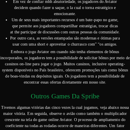
Em vez de confiar mhh aleatoriedade, os jogadores do Aviator
decidem quando fazer u saque, o la cual o torna estratégico e
emocionante.
Um de seus mais importantes recursos é um bate-papo no game,
que permite aos jogadores compartilhar estratégias, trocar dicas
at the participar de discussões com outras pessoas da comunidade.
Por outro cara, as versões estampadas são modernas e ótimas para
usar com uma short e aproveitar o churrasco com” “os amigos.
Embora o jogo Aviator em cuando não tenha elementos de bônus
incorporados, os jogadores tem a possibilidade de solicitar bônus por meio de
cassinos on-line para jogar o jogo. Muitos cassinos, inclusive operating-
system disponíveis no País brasileiro, oferecem promoções tais como bônus
de boas-vindas ou depósitos iguais. Os jogadores tem a possibilidade de
encontrar essas ofertas diretamente em nosso site.
Outros Games Da Spribe
Tivemos algumas vitórias das cinco vezes la cual jogamos, veja abaixo nossa
maior vitória. Em seguida, observe o avião como também o multiplicador
crescente na tela do game online Aviator. O processo de ampliamento do
coeficiente na todas as rodadas ocorre de maneiras diferentes. Um fator