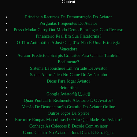
Content
Principais Recursos Da Demonstração Do Aviator
Perguntas Frequentes Do Aviator
Posso Mudar Carry Out Modo Demo Para Jogar Com Recurso
Financeiro Real Em Sua Plataforma?
O Tiro Automático A Just One, 01x Não É Uma Estratégia
Vencedora
Aviator Predictor: Scripts Gratuitos Para Ganhar Também
Facilmente?
Sistema Labouchère Em Virtude De Aviator
Saque Automático No Game Do Aviãozinho
Dicas Para Jogar Aviator
Betmotion
Google Aviator语法手册
Quão Puntual E Realmente Aleatório É O Aviator?
Versão De Demonstração Gratuita Do Aviator Online
Outros Jogos Da Spribe
Encontre Roupas Masculinas De Alta Qualidade Em Aviator!
Conheça As Coleções E Decole Com Aviator
Como Ganhar No Aviator: Bons Dicas E Estratégias