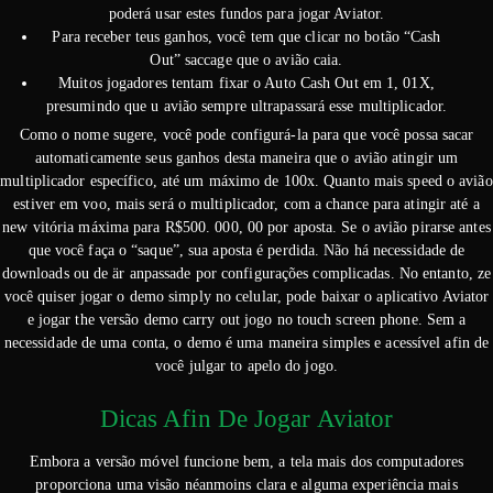
poderá usar estes fundos para jogar Aviator.
Para receber teus ganhos, você tem que clicar no botão “Cash
Out” saccage que o avião caia.
Muitos jogadores tentam fixar o Auto Cash Out em 1, 01X,
presumindo que u avião sempre ultrapassará esse multiplicador.
Como o nome sugere, você pode configurá-la para que você possa sacar
automaticamente seus ganhos desta maneira que o avião atingir um
multiplicador específico, até um máximo de 100x. Quanto mais speed o avião
estiver em voo, mais será o multiplicador, com a chance para atingir até a
new vitória máxima para R$500. 000, 00 por aposta. Se o avião pirarse antes
que você faça o “saque”, sua aposta é perdida. Não há necessidade de
downloads ou de är anpassade por configurações complicadas. No entanto, ze
você quiser jogar o demo simply no celular, pode baixar o aplicativo Aviator
e jogar the versão demo carry out jogo no touch screen phone. Sem a
necessidade de uma conta, o demo é uma maneira simples e acessível afin de
você julgar to apelo do jogo.
Dicas Afin De Jogar Aviator
Embora a versão móvel funcione bem, a tela mais dos computadores
proporciona uma visão néanmoins clara e alguma experiência mais