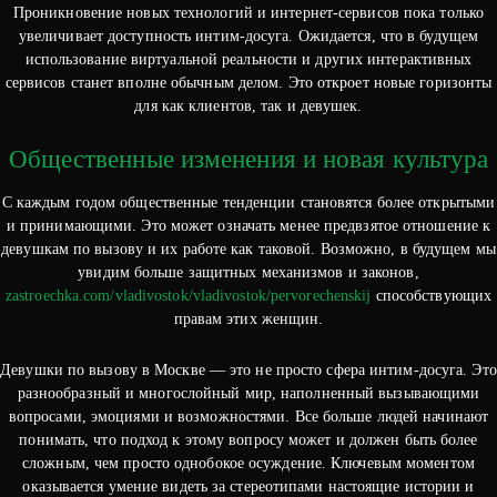
Проникновение новых технологий и интернет-сервисов пока только
увеличивает доступность интим-досуга. Ожидается, что в будущем
использование виртуальной реальности и других интерактивных
сервисов станет вполне обычным делом. Это откроет новые горизонты
для как клиентов, так и девушек.
Общественные изменения и новая культура
С каждым годом общественные тенденции становятся более открытыми
и принимающими. Это может означать менее предвзятое отношение к
девушкам по вызову и их работе как таковой. Возможно, в будущем мы
увидим больше защитных механизмов и законов,
zastroechka.com/vladivostok/vladivostok/pervorechenskij
способствующих
правам этих женщин.
Девушки по вызову в Москве — это не просто сфера интим-досуга. Это
разнообразный и многослойный мир, наполненный вызывающими
вопросами, эмоциями и возможностями. Все больше людей начинают
понимать, что подход к этому вопросу может и должен быть более
сложным, чем просто однобокое осуждение. Ключевым моментом
оказывается умение видеть за стереотипами настоящие истории и