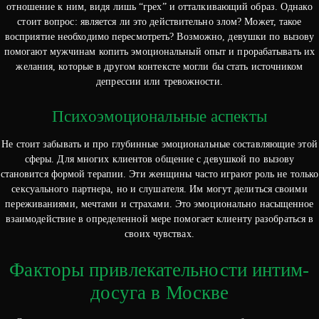
отношение к ним, видя лишь “грех” и отталкивающий образ. Однако
стоит вопрос: является ли это действительно злом? Может, такое
восприятие необходимо пересмотреть? Возможно, девушки по вызову
помогают мужчинам копить эмоциональный опыт и прорабатывать их
желания, которые в другом контексте могли бы стать источником
депрессии или тревожности.
Психоэмоциональные аспекты
Не стоит забывать и про глубинные эмоциональные составляющие этой
сферы. Для многих клиентов общение с девушкой по вызову
становится формой терапии. Эти женщины часто играют роль не только
сексуального партнера, но и слушателя. Им могут делиться своими
переживаниями, мечтами и страхами. Это эмоционально насыщенное
взаимодействие в определенной мере помогает клиенту разобраться в
своих чувствах.
Факторы привлекательности интим-
досуга в Москве