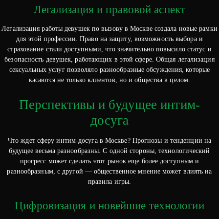
Легализация и правовой аспект
Легализация работы девушек по вызову в Москве создала новые рамки
для этой профессии. Право на защиту, возможность выбора и
страхование стали доступными, что значительно повысило статус и
безопасность девушек, работающих в этой сфере. Общая легализация
сексуальных услуг позволяло разнообразные обсуждения, которые
касаются не только клиентов, но и общества в целом.
Перспективы и будущее интим-
досуга
Что ждет сферу интим-досуга в Москве? Прогнозы и тенденции на
будущее весьма разнообразны. С одной стороны, технологический
прогресс может сделать этот рынок еще более доступным и
разнообразным, с другой — общественное мнение может влиять на
правила игры.
Цифровизация и новейшие технологии