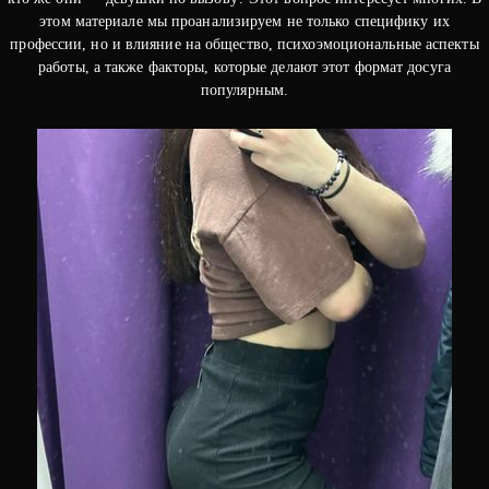
этом материале мы проанализируем не только специфику их
профессии, но и влияние на общество, психоэмоциональные аспекты
работы, а также факторы, которые делают этот формат досуга
популярным.