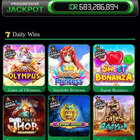
Daily Wins
Gates of Olympus
Starlight Princess
Sweet Bonanza