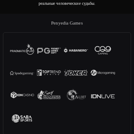
реальные человеческие судьбы.
Penyedia Games