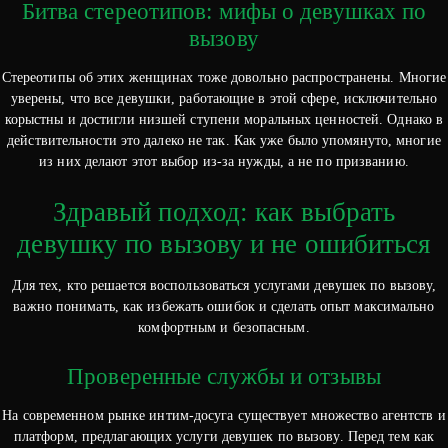
Битва стереотипов: мифы о девушках по
вызову
Стереотипы об этих женщинах тоже довольно распространены. Многие
уверены, что все девушки, работающие в этой сфере, исключительно
корыстны и достигли низшей ступени моральных ценностей. Однако в
действительности это далеко не так. Как уже было упомянуто, многие
из них делают этот выбор из-за нужды, а не по призванию.
Здравый подход: как выбрать
девушку по вызову и не ошибиться
Для тех, кто решается воспользоваться услугами девушек по вызову,
важно понимать, как избежать ошибок и сделать опыт максимально
комфортным и безопасным.
Проверенные службы и отзывы
На современном рынке интим-досуга существует множество агентств и
платформ, предлагающих услуги девушек по вызову. Перед тем как