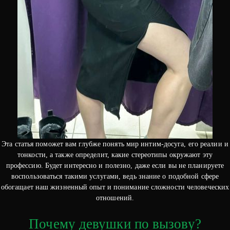
Эта статья поможет вам глубже понять мир интим-досуга, его реалии и
тонкости, а также определит, какие стереотипы окружают эту
профессию. Будет интересно и полезно, даже если вы не планируете
воспользоваться такими услугами, ведь знание о подобной сфере
обогащает наш жизненный опыт и понимание сложности человеческих
отношений.
Почему девушки по вызову?