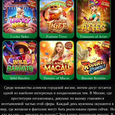
Lucky Neko
Fortune Tiger
Treasures of Aztec
Wild Bandito
Dreams of Macau
Rooster Rumble
Среди множества аспектов городской жизни, интим-досуг остается
одной из наиболее интересных и неоднозначных тем. В Москве, где
проституция легализована, девушки по вызову становятся
неотъемлемой частью этой сферы. Каждый день мужчины окунаются в
мир, где желания и фантазии могут быть реализованы прямо сейчас. Но
кто же они — девушки по вызову? Этот вопрос интересует многих. В