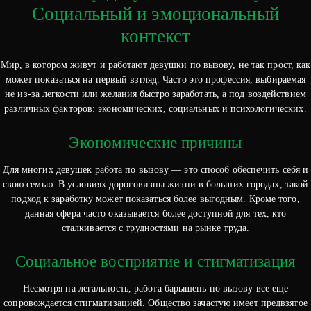
Социальный и эмоциональный
контекст
Мир, в котором живут и работают девушки по вызову, не так прост, как
может показаться на первый взгляд. Часто это профессия, выбираемая
не из-за легкости или желания быстро заработать, а под воздействием
различных факторов: экономических, социальных и психологических.
Экономические причины
Для многих девушек работа по вызову — это способ обеспечить себя и
свою семью. В условиях дороговизны жизни в больших городах, такой
подход к заработку может показаться более выгодным. Кроме того,
данная сфера часто оказывается более доступной для тех, кто
сталкивается с трудностями на рынке труда.
Социальное восприятие и стигматизация
Несмотря на легальность, работа барышень по вызову все еще
сопровождается стигматизацией. Общество зачастую имеет предвзятое