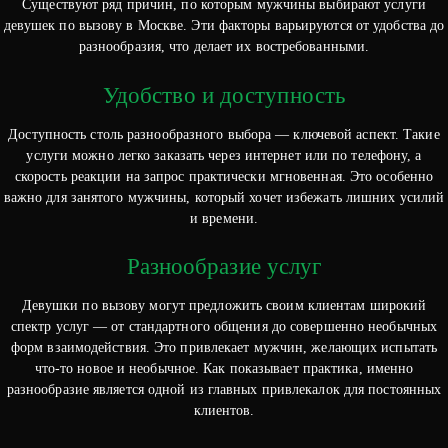
Существуют ряд причин, по которым мужчины выбирают услуги
девушек по вызову в Москве. Эти факторы варьируются от удобства до
разнообразия, что делает их востребованными.
Удобство и доступность
Доступность столь разнообразного выбора — ключевой аспект. Такие
услуги можно легко заказать через интернет или по телефону, а
скорость реакции на запрос практически мгновенная. Это особенно
важно для занятого мужчины, который хочет избежать лишних усилий
и времени.
Разнообразие услуг
Девушки по вызову могут предложить своим клиентам широкий
спектр услуг — от стандартного общения до совершенно необычных
форм взаимодействия. Это привлекает мужчин, желающих испытать
что-то новое и необычное. Как показывает практика, именно
разнообразие является одной из главных привлекалок для постоянных
клиентов.