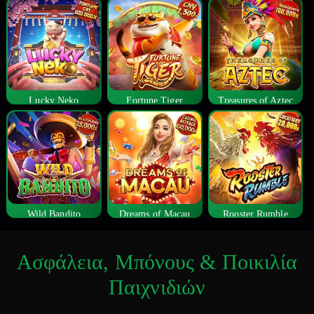
Lucky Neko
Fortune Tiger
Treasures of Aztec
Wild Bandito
Dreams of Macau
Rooster Rumble
Ασφάλεια, Μπόνους & Ποικιλία
Παιχνιδιών