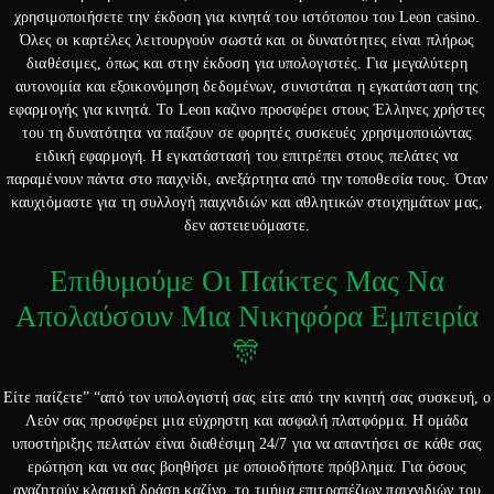
χρησιμοποιήσετε την έκδοση για κινητά του ιστότοπου του Leon casino.
Όλες οι καρτέλες λειτουργούν σωστά και οι δυνατότητες είναι πλήρως
διαθέσιμες, όπως και στην έκδοση για υπολογιστές. Για μεγαλύτερη
αυτονομία και εξοικονόμηση δεδομένων, συνιστάται η εγκατάσταση της
εφαρμογής για κινητά. Το Leon καζινο προσφέρει στους Έλληνες χρήστες
του τη δυνατότητα να παίξουν σε φορητές συσκευές χρησιμοποιώντας
ειδική εφαρμογή. Η εγκατάστασή του επιτρέπει στους πελάτες να
παραμένουν πάντα στο παιχνίδι, ανεξάρτητα από την τοποθεσία τους. Όταν
καυχιόμαστε για τη συλλογή παιχνιδιών και αθλητικών στοιχημάτων μας,
δεν αστειευόμαστε.
Επιθυμούμε Οι Παίκτες Μας Να
Απολαύσουν Μια Νικηφόρα Εμπειρία
🎊
Είτε παίζετε” “από τον υπολογιστή σας είτε από την κινητή σας συσκευή, ο
Λεόν σας προσφέρει μια εύχρηστη και ασφαλή πλατφόρμα. Η ομάδα
υποστήριξης πελατών είναι διαθέσιμη 24/7 για να απαντήσει σε κάθε σας
ερώτηση και να σας βοηθήσει με οποιοδήποτε πρόβλημα. Για όσους
αναζητούν κλασική δράση καζίνο, το τμήμα επιτραπέζιων παιχνιδιών του