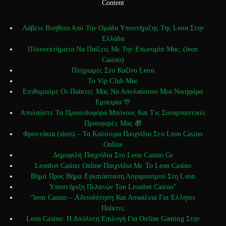
Content
Λάβετε Βοήθεια Από Την Ομάδα Υποστήριξης Της Leon Στην
Ελλάδα
Πλεονεκτήματα Να Παίξεις Με Την Επωνυμία Μας: (leon
Casino)
Πληρωμές Στο Καζίνο Leon
Το Vip Club Μας
Επιθυμούμε Οι Παίκτες Μας Να Απολαύσουν Μια Νικηφόρα
Εμπειρία 🎊
Απολαύστε Τα Προσοδοφόρα Μπόνους Και Τις Συναρπαστικές
Προσφορές Μας 🎁
Φρουτάκια (slots) – Τα Καλύτερα Παιχνίδια Στο Leon Casino
Online
Δημοφιλή Παιχνίδια Στο Leon Casino Gr
Leonbet Casino Online Παιχνίδια Με Το Leon Casino
Βήμα Προς Βήμα Εγκατάσταση Λογαριασμού Στη Leon
Υποστήριξη Πελατών Του Leonbet Casino”
“leon Casino – Αδειοδότηση Και Ασφάλεια Για Έλληνες
Παίκτες
Leon Casino: Η Απόλυτη Επιλογή Για Online Gaming Στην