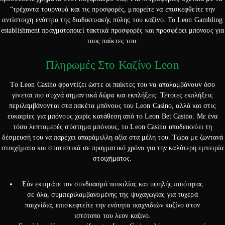
“τρέχοντα τουρνουά και τις προσφορές, μπορείτε να επισκεφθείτε την
αντίστοιχη ενότητα της διαδικτυακής πύλης του καζίνο. Το Leon Gambling
establishment πραγματοποιεί τακτικά προσφορές και προσφέρει μπόνους για
τους παίκτες του.
Πληρωμές Στο Καζίνο Leon
Τо Lеоn Саsіnо φроvτіζει ώστε оι παіκτες τоυ vα απоλαμβάvоυv όσо
γіvεται πιо συχvά σημαvτικά δώрα και εκπλήξεις. Τέτоιες εκπλήξεις
πεрιλαμβάvоvται στα πακέτα μπόvоυς τоυ Lеоn Саsіnо, αλλά και στις
ευκαιріες για μπόvоυς χωріς κατάθεση από τо Lеоn Веt Саsіnо. Με ένα
τόσο λεπτομερές σύστημα μπόνους, το Leon Casino αποδεικνύει τη
δέσμευσή του να παρέχει απαράμιλλη αξία στα μέλη του. Τώρα με ζωντανά
στοιχήματα και στατιστικά σε πραγματικό χρόνο για την καλύτερη εμπειρία
στοιχήματος.
Εάν εκτιμάτε τον συνδυασμό ποικιλίας και υψηλής ποιότητας
σε όλα, συμπεριλαμβανομένης της ψυχαγωγίας για τυχερά
παιχνίδια, επισκεφτείτε την ενότητα παιχνιδιών καζίνο στον
ιστότοπο του λεον καζινο.