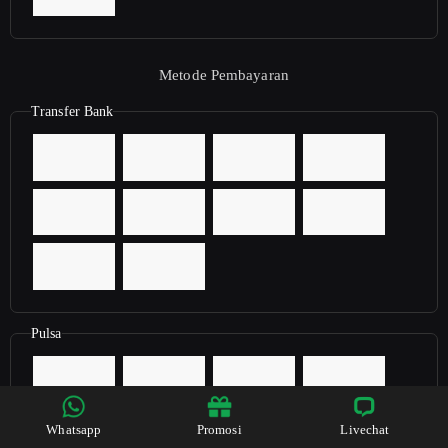
Metode Pembayaran
Transfer Bank
Pulsa
Whatsapp
Promosi
Livechat
E-Money