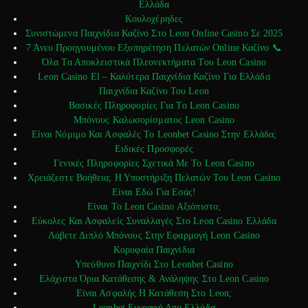
Ελλάδα
Κουλοχέρηδες
Συνιστώμενα Παιχνίδια Καζίνο Στο Leon Online Casino Σε 2025
7 Άνευ Προηγουμένου Εξυπηρέτηση Πελατών Online Καζίνο 📞
Όλα Τα Αποκλειστικά Πλεονεκτήματα Του Leon Casino
Leon Casino El – Καλύτερα Παιχνίδια Καζίνο Για Ελλάδα
Παιχνίδια Καζίνο Του Leon
Βασικές Πληροφορίες Για Το Leon Casino
Μπόνους Καλωσορίσματος Leon Casino
Είναι Νόμιμο Και Ασφαλές Το Leonbet Casino Στην Ελλάδα;
Ειδικές Προσφορές
Γενικές Πληροφορίες Σχετικά Με Το Leon Casino
Χρειάζεστε Βοήθεια; Η Υποστήριξη Πελατών Του Leon Casino
Είναι Εδώ Για Εσάς!
Είναι Το Leon Casino Αξιόπιστο;
Εύκολες Και Ασφαλείς Συναλλαγές Στο Leon Casino Ελλάδα
Λάβετε Διπλό Μπόνους Στην Εφαρμογή Leon Casino
Κορυφαία Παιχνίδια
Yπεύθυνο Παιχνίδι Στο Leonbet Casino
Ελάχιστα Όρια Κατάθεσης & Ανάληψης Στο Leon Casino
Είναι Ασφαλής Η Κατάθεση Στο Leon;
Leonbet Εγγραφή Απο Ελλάδα