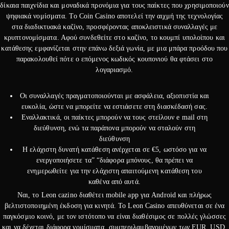
δίκαια παιχνίδια και μοναδικά προνόμια για τους παίκτες που χρησιμοποιούν
ψηφιακά νομίσματα. Το Coin Casino αποτελεί την αιχμή της τεχνολογίας
στα διαδικτυακά καζίνο, προσφέροντας αποκλειστικά συναλλαγές με
κρυπτονομίσματα. Αφού συνδεθείτε στο καζίνο, το κουμπί υπολοίπου και
κατάθεσης εμφανίζεται στην επάνω δεξιά γωνία, με μια μπάρα προόδου που
παρακολουθεί πότε ο επόμενος κωδικός κουπονιού θα φτάσει στο
λογαριασμό.
Οι συναλλαγές πραγματοποιούνται με ασφάλεια, αξιοπιστία και
ευκολία, ώστε να μπορείτε να εστιάσετε στη διασκέδασή σας.
Εναλλακτικά, οι παίκτες μπορούν να τους στείλουν e mail στη
διεύθυνση, ενώ τα παράπονα μπορούν να σταλούν στη
διεύθυνση
Η ελάχιστη δυνατή κατάθεση ανέρχεται σε €5, ωστόσο για να
ενεργοποιήσετε τα” “διάφορα μπόνους, θα πρέπει να
ενημερωθείτε για την ελάχιστη απαιτούμενη κατάθεση του
καθένα από αυτά.
Ναι, το Leon cazino διαθέτει mobile app για Android και πλήρως
βελτιστοποιημένη έκδοση για κινητά. Το Leon Casino απευθύνεται σε ένα
παγκόσμιο κοινό, με τον ιστότοπο να είναι διαθέσιμος σε πολλές γλώσσες
και να δέχεται διάφορα νομίσματα, συμπεριλαμβανομένων των EUR, USD,