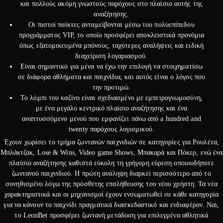
και πολλούς ακόμη γνωστούς παρόχους στο πλαίσιο αυτής της
αναζήτησης.
Οι πιστοί παίκτες ανταμείβονται μέσω του πολυεπίπεδου
προγράμματος VIP, το οποίο προσφέρει αποκλειστικά προνόμια
όπως εξατομικευμένα μπόνους, ταχύτερες αναλήψεις και ειδική
διαχείριση λογαριασμού.
Είναι σημαντικό για μένα να έχω την επιλογή να στοιχηματίσω
σε διάφορα αθλήματα και παιχνίδια, και αυτός είναι ο λόγος που
την προτιμώ.
Το λόμπι του καζίνο είναι σχεδιασμένο με εμπειρογνωμοσύνη,
με ένα μεγάλο κεντρικό πλαίσιο αναζήτησης και ένα
αναπτυσσόμενο μενού που εμφανίζει πάνω από a hundred and
twenty παρόχους λογισμικού.
Έχουν χωρίσει το τμήμα ζωντανών παιχνιδιών σε κατηγορίες για Ρουλέτα,
Μπλάκτζακ, Lose & Wins, Video game Shows, Μπακαρά και Πόκερ, ενώ ένα
πλαίσιο αναζήτησης καθιστά εύκολη τη γρήγορη εύρεση οποιουδήποτε
ζωντανού παιχνιδιού. Η πρώτη ανάληψη διαρκεί περισσότερο από το
συνηθισμένο λόγω της πρόσθετης επαλήθευσης του νέου χρήστη. Τα νέα
χαρακτηριστικά και οι μηχανισμοί έχουν ενσωματωθεί σε κάθε κατηγορία
για να κάνουν το παιχνίδι πραγματικά διασκεδαστικό και ενδιαφέρον. Ναι,
το LeonBet προσφέρει ζωντανή μετάδοση για επιλεγμένα αθλητικά