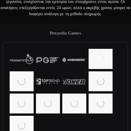
γεγονότα, ενισχύοντας την εμπειρία του στοιχήματος εντός αγώνα. Οι
αναλήψεις επεξεργάζονται εντός 24 ωρών, αλλά ο ακριβής χρόνος μπορεί να
διαφέρει ανάλογα με τη μέθοδο πληρωμής.
Penyedia Games