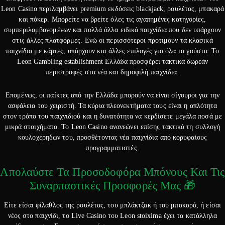
Leon Casino περιλαμβάνει premium εκδόσεις blackjack, ρουλέτας, μπακαρά
και πόκερ. Μπορείτε να βρείτε όλες τις αγαπημένες κατηγορίες,
συμπεριλαμβανομένων και πολλά άλλα ειδικά παιχνίδια που δεν υπάρχουν
στις άλλες πλατφόρμες. Ενώ οι περισσότεροι προτιμούν τα κλασικά
παιχνίδια με κάρτες, υπάρχουν και άλλες επιλογές για όλα τα γούστα. Το
Leon Gambling establishment Ελλάδα προσφέρει τακτικά δωρεάν
περιστροφές στα νέα και δημοφιλή παιχνίδια.
Επομένως, οι παίκτες από την Ελλάδα μπορούν να είναι σίγουροι για την
ασφάλεια του χειριστή. Τα κύρια πλεονεκτήματα τους είναι η απλότητα
στον τρόπο του παιχνιδιού και η δυνατότητα να κερδίσετε μεγάλα ποσά με
μικρά στοιχήματα. Το Leon Casino ανανεώνει επίσης τακτικά τη συλλογή
κουλοχέρηδων του, προσθέτοντας νέα παιχνίδια από κορυφαίους
προγραμματιστές.
Απολαύστε Τα Προσοδοφόρα Μπόνους Και Τις
Συναρπαστικές Προσφορές Μας 🎁
Είτε είσαι φίλαθλος της ρουλέτας, του μπλάκτζακ ή του μπακαρά, ή είσαι
νέος στο παιχνίδι, το Live Casino του Leon stoixima έχει τα κατάλληλα