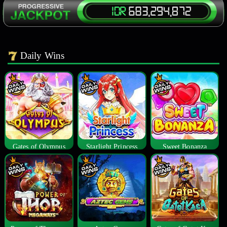
Daily Wins
Gates of Olympus
Starlight Princess
Sweet Bonanza