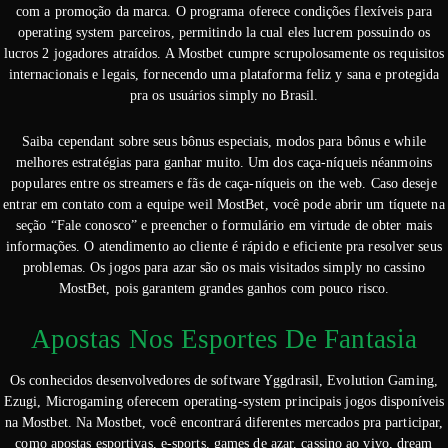
com a promoção da marca. O programa oferece condições flexíveis para
operating system parceiros, permitindo la cual eles lucrem possuindo os
lucros 2 jogadores atraídos. A Mostbet cumpre scrupolosamente os requisitos
internacionais e legais, fornecendo uma plataforma feliz y sana e protegida
pra os usuários simply no Brasil.
Saiba cependant sobre seus bônus especiais, modos para bônus e while
melhores estratégias para ganhar muito. Um dos caça-níqueis néanmoins
populares entre os streamers e fãs de caça-níqueis on the web. Caso deseje
entrar em contato com a equipe weil MostBet, você pode abrir um tíquete na
seção “Fale conosco” e preencher o formulário em virtude de obter mais
informações. O atendimento ao cliente é rápido e eficiente pra resolver seus
problemas. Os jogos para azar são os mais visitados simply no cassino
MostBet, pois garantem grandes ganhos com pouco risco.
Apostas Nos Esportes De Fantasia
Os conhecidos desenvolvedores de software Yggdrasil, Evolution Gaming,
Ezugi, Microgaming oferecem operating-system principais jogos disponíveis
na Mostbet. Na Mostbet, você encontrará diferentes mercados pra participar,
como apostas esportivas, e-sports, games de azar, cassino ao vivo, dream