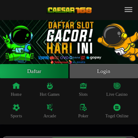
Beranda
Slot Online
Live Casino
Sportsbook
Arcade
Togel Online
Daftar
Login
Poker
Whatsapp
Home
Hot Games
Slots
Live Casino
Telegram
Sports
Arcade
Poker
Togel Online
Livechat