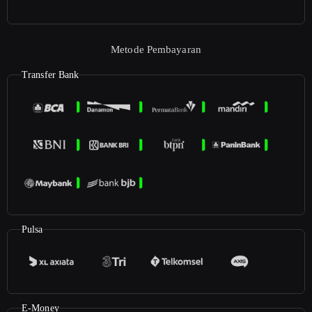
Metode Pembayaran
Transfer Bank
Pulsa
E-Money