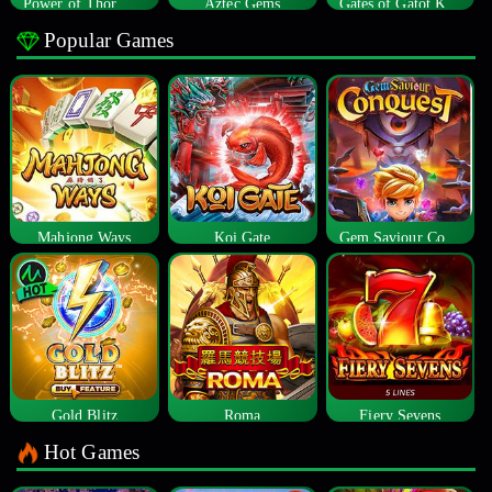
Power of Thor Megaways
Aztec Gems
Gates of Gatot Kaca
Popular Games
Mahjong Ways
Koi Gate
Gem Saviour Conquest
Gold Blitz
Roma
Fiery Sevens
Hot Games