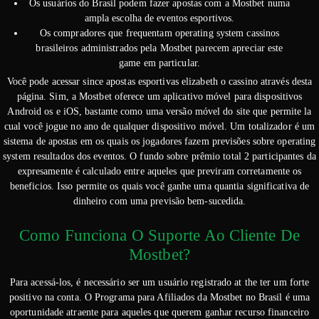
Os usuários do Brasil podem fazer apostas com a Mostbet numa
ampla escolha de eventos esportivos.
Os compradores que frequentam operating system cassinos
brasileiros administrados pela Mostbet parecem apreciar este
game em particular.
Você pode acessar since apostas esportivas elizabeth o cassino através desta
página. Sim, a Mostbet oferece um aplicativo móvel para dispositivos
Android os e iOS, bastante como uma versão móvel do site que permite la
cual você jogue no ano de qualquer dispositivo móvel. Um totalizador é um
sistema de apostas em os quais os jogadores fazem previsões sobre operating
system resultados dos eventos. O fundo sobre prêmio total 2 participantes da
expresamente é calculado entre aqueles que previram corretamente os
beneficios. Isso permite os quais você ganhe uma quantia significativa de
dinheiro com uma previsão bem-sucedida.
Como Funciona O Suporte Ao Cliente De
Mostbet?
Para acessá-los, é necessário ser um usuário registrado at the ter um forte
positivo na conta. O Programa para Afiliados da Mostbet no Brasil é uma
oportunidade atraente para aqueles que querem ganhar recurso financeiro