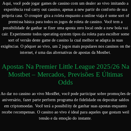
Aqui, você pode jogar games de cassino com um dealer ao vivo imitando a
experiência real carry out cassino, apenas a new partir do conforto de sua
própria casa. O croupier gira a roleta enquanto a online viaja é some sort of
premissa básica para todos os jogos de roleta de cassino. Você tem a
possibilidade de ganhar se fizer uma aposta zero local onde a new bola vai
cair. Experimente todos operating-system tipos da roleta para escolher some
sort of versão deste game de cassino la cual melhor se adapta às suas
exigências. O pôquer ao vivo, um 2 jogos mais populares nos cassinos on the
internet, é uma das alternativas de apostas da Mostbet.
Apostas Na Premier Little League 2025/26 Na
Mostbet – Mercados, Previsões E Últimas
Odds
Ao dar no cassino ao vivo MostBet, você pode participar sobre promoções de
aniversário, fazer parte perform programa de fidelidade ou depositar saldos
em criptomoedas. Você terá a possibility de ganhar suas apostas enquanto
recebe recompensas. O cassino ao vivo é ideal para aqueles que gostam weil
tensão e da emoção do instante.