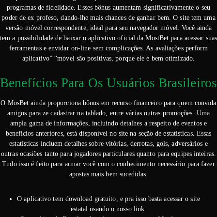
programas de fidelidade. Esses bônus aumentam significativamente o seu
poder de ex profeso, dando-lhe mais chances de ganhar bem. O site tem uma
versão móvel correspondente, ideal para seu navegador móvel. Você ainda
tem a possibilidade de baixar o aplicativo oficial da MostBet para acessar suas
ferramentas e envidar on-line sem complicações. As avaliações perform
aplicativo” “móvel são positivas, porque ele é bem otimizado.
Benefícios Para Os Usuários Brasileiros
O MosBet ainda proporciona bônus em recurso financeiro para quem convida
amigos para ze cadastrar na tablado, entre várias outras promoções. Uma
ampla gama de informações, incluindo detalhes a respeito de eventos e
beneficios anteriores, está disponível no site na seção de estatísticas. Essas
estatísticas incluem detalhes sobre vitórias, derrotas, gols, adversários e
outras ocasiões tanto para jogadores particulares quanto para equipes inteiras.
Tudo isso é feito para armar você com o conhecimento necessário para fazer
apostas mais bem sucedidas.
O aplicativo tem download gratuito, e pra isso basta acessar o site
estatal usando o nosso link.