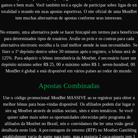
games e bem mais. Você também terá a opção de participar sobre ligas de en
totalidad o mundo em suas apostas esportivas. O site oficial de uma MostBet
tem muchas alternativas de apostas conforme seus interesses.
No entanto, uma alternativa pode se hacer hincapié em termos para benefícios
para determinados tipos de usuários. Avalie os prós e os contras para cada
alternativa electronic escolha a la cual melhor atende às suas necessidades. Se
fizer o 1º depósito dentro sobre 30 minutos após o registro, o bônus será de
125%. Para adquirir o bônus introdutória da Mostbet, é necessário fazer um
depósito mínimo sobre R$ 25, 00 e máximo sobre R$ 1. seven-hundred, 00.
MostBet é global e está disponível em vários países ao redor do mundo.
Apostas Combinadas
Use o código promocional MostBet MASSIVE ao se registrar para obter u
melhor bônus para boas-vindas disponível. Os afiliados podem dar lugar o
site ag Mostbet através de mídias sociais, sites e sites temáticos. Se você
quiser saber mais sobre as oportunidades oferecidas pelo programa de
afiliados da Mostbet no Brasil, nós o convidamos the ler uma visão geral
detalhada neste link. A porcentagem de retorno (RTP) no Mostbet Gambling
establishment varia de game para jogo, mas a maioria 2 caça-níqueis tem 1