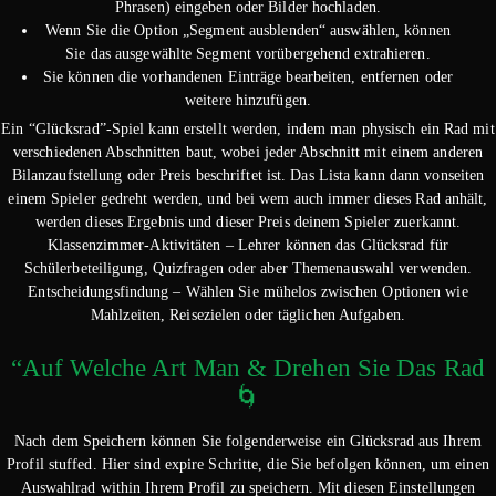
Phrasen) eingeben oder Bilder hochladen.
Wenn Sie die Option „Segment ausblenden“ auswählen, können
Sie das ausgewählte Segment vorübergehend extrahieren.
Sie können die vorhandenen Einträge bearbeiten, entfernen oder
weitere hinzufügen.
Ein “Glücksrad”-Spiel kann erstellt werden, indem man physisch ein Rad mit
verschiedenen Abschnitten baut, wobei jeder Abschnitt mit einem anderen
Bilanzaufstellung oder Preis beschriftet ist. Das Lista kann dann vonseiten
einem Spieler gedreht werden, und bei wem auch immer dieses Rad anhält,
werden dieses Ergebnis und dieser Preis deinem Spieler zuerkannt.
Klassenzimmer-Aktivitäten – Lehrer können das Glücksrad für
Schülerbeteiligung, Quizfragen oder aber Themenauswahl verwenden.
Entscheidungsfindung – Wählen Sie mühelos zwischen Optionen wie
Mahlzeiten, Reisezielen oder täglichen Aufgaben.
“Auf Welche Art Man & Drehen Sie Das Rad
🌀
Nach dem Speichern können Sie folgenderweise ein Glücksrad aus Ihrem
Profil stuffed. Hier sind expire Schritte, die Sie befolgen können, um einen
Auswahlrad within Ihrem Profil zu speichern. Mit diesen Einstellungen