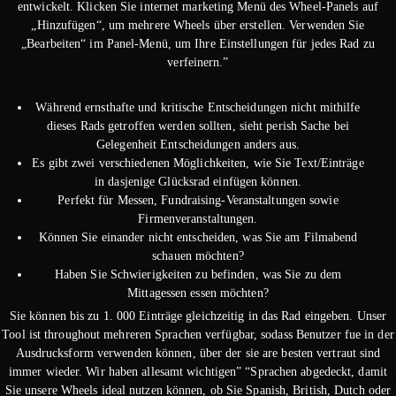
entwickelt. Klicken Sie internet marketing Menü des Wheel-Panels auf
„Hinzufügen“, um mehrere Wheels über erstellen. Verwenden Sie
„Bearbeiten“ im Panel-Menü, um Ihre Einstellungen für jedes Rad zu
verfeinern.”
Während ernsthafte und kritische Entscheidungen nicht mithilfe
dieses Rads getroffen werden sollten, sieht perish Sache bei
Gelegenheit Entscheidungen anders aus.
Es gibt zwei verschiedenen Möglichkeiten, wie Sie Text/Einträge
in dasjenige Glücksrad einfügen können.
Perfekt für Messen, Fundraising-Veranstaltungen sowie
Firmenveranstaltungen.
Können Sie einander nicht entscheiden, was Sie am Filmabend
schauen möchten?
Haben Sie Schwierigkeiten zu befinden, was Sie zu dem
Mittagessen essen möchten?
Sie können bis zu 1. 000 Einträge gleichzeitig in das Rad eingeben. Unser
Tool ist throughout mehreren Sprachen verfügbar, sodass Benutzer fue in der
Ausdrucksform verwenden können, über der sie are besten vertraut sind
immer wieder. Wir haben allesamt wichtigen” “Sprachen abgedeckt, damit
Sie unsere Wheels ideal nutzen können, ob Sie Spanish, British, Dutch oder