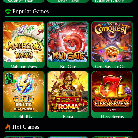
Power of Thor Megaways
Aztec Gems
Gates of Gatot Kaca
Popular Games
Mahjong Ways
Koi Gate
Gem Saviour Conquest
Gold Blitz
Roma
Fiery Sevens
Hot Games