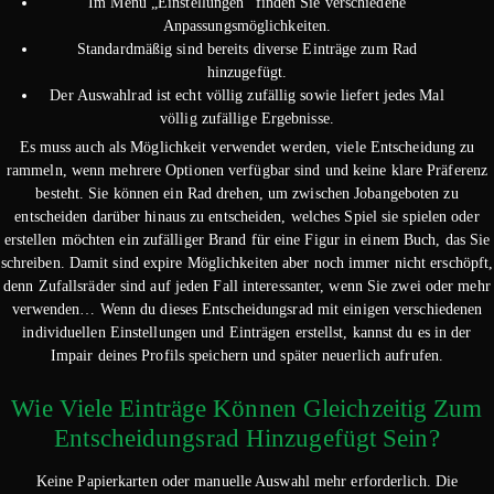
Im Menü „Einstellungen“ finden Sie verschiedene
Anpassungsmöglichkeiten.
Standardmäßig sind bereits diverse Einträge zum Rad
hinzugefügt.
Der Auswahlrad ist echt völlig zufällig sowie liefert jedes Mal
völlig zufällige Ergebnisse.
Es muss auch als Möglichkeit verwendet werden, viele Entscheidung zu
rammeln, wenn mehrere Optionen verfügbar sind und keine klare Präferenz
besteht. Sie können ein Rad drehen, um zwischen Jobangeboten zu
entscheiden darüber hinaus zu entscheiden, welches Spiel sie spielen oder
erstellen möchten ein zufälliger Brand für eine Figur in einem Buch, das Sie
schreiben. Damit sind expire Möglichkeiten aber noch immer nicht erschöpft,
denn Zufallsräder sind auf jeden Fall interessanter, wenn Sie zwei oder mehr
verwenden… Wenn du dieses Entscheidungsrad mit einigen verschiedenen
individuellen Einstellungen und Einträgen erstellst, kannst du es in der
Impair deines Profils speichern und später neuerlich aufrufen.
Wie Viele Einträge Können Gleichzeitig Zum
Entscheidungsrad Hinzugefügt Sein?
Keine Papierkarten oder manuelle Auswahl mehr erforderlich. Die