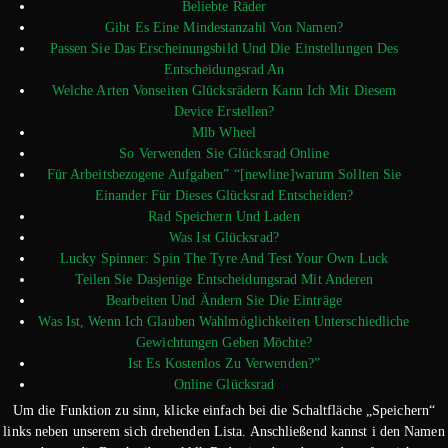
Beliebte Räder
Gibt Es Eine Mindestanzahl Von Namen?
Passen Sie Das Erscheinungsbild Und Die Einstellungen Des
Entscheidungsrad An
Welche Arten Vonseiten Glücksrädern Kann Ich Mit Diesem
Device Erstellen?
Mlb Wheel
So Verwenden Sie Glücksrad Online
Für Arbeitsbezogene Aufgaben” “[newline]warum Sollten Sie
Einander Für Dieses Glücksrad Entscheiden?
Rad Speichern Und Laden
Was Ist Glücksrad?
Lucky Spinner: Spin The Tyre And Test Your Own Luck
Teilen Sie Dasjenige Entscheidungsrad Mit Anderen
Bearbeiten Und Ändern Sie Die Einträge
Was Ist, Wenn Ich Glauben Wahlmöglichkeiten Unterschiedliche
Gewichtungen Geben Möchte?
Ist Es Kostenlos Zu Verwenden?”
Online Glücksrad
Um die Funktion zu sinn, klicke einfach bei die Schaltfläche „Speichern“
links neben unserem sich drehenden Lista. Anschließend kannst i den Namen