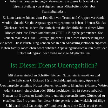
Arbeit & Teamverteilung – Verwenden Sie dieses Glücksrad zur
fairen Zuteilung von Aufgaben unter Mitarbeitern oder aber
Teammitgliedern.
Es kann darüber hinaus zum Erstellen von Teams und Gruppen verwendet
werden. Sobald Sie die Anpassungen vorgenommen haben, können Sie das
Glücksrad drehen, indem Sie einfach auf die Schaltfläche in dieser Mitte
klicken oder die Tastenkombination CTRL + Eingabe gebrauchen. Sie
können maximal 1. 000 Einträge gleichzeitig in dieses Entscheidungsrad
eingeben. Diese Einstellung können Sie in den Anpassungsoptionen anpassen.
Neben family room oben beschriebenen Anpassungsmöglichkeiten bietet der
Entscheidungsrad noch viele sonstige Möglichkeiten.
Ist Dieser Dienst Unentgeltlich?
Mit diesen einfachen Schritten können Nutzer ein interaktives und
unterhaltsames Glücksrad für Entscheidungsfindungen, Apps und
Gewinnspiele erstellen. Nutzer können textbasierte Eingaben (Namen, Wörter
oder Phrasen) einreichen oder Bilder hochladen. Es ist ebenso möglich,
Namen mit Bildern zu kombinieren, um ein personalisiertes Glücksrad zu
erstellen. Das Programm bei dieser Seite generiert eine wirklich zufällige
Zahl durch local Javascript-API und berechnet diese Zahl, o auf einen