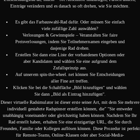
Einträge verändern und es danach so oft drehen, wie Sie möchten.
Es gibt das Farbauswahl-Rad dafür. Oder müssen Sie einfach
viele zufällige Zahl auswählen?
Verlosungen & Gewinnspiele – Veranstalten Sie faire
Preisverlosungen, indem Sie Teilnehmernamen eingeben und
dasjenige Rad drehen.
Erstellen Sie dann eine Liste der vorhandenen Optionen oder
aber Kandidaten und wählen Sie eine aufgrund dem
Zufallsprinzip aus.
Auf unserem spin-the-wheel. net können Sie Entscheidungen
aller Fine art treffen.
Klicken Sie bei die Schaltfläche „Bild hinzufügen“ und wählen
Sie dann „Bild als Eintrag hinzufügen“.
Dieser virtuelle Radsimulator ist dieser erste seiner Art, mit dem Sie mehrere
individuell gestaltete Radspinner erstellen können, die” “Sie entweder
unabhängig voneinander oder gleichzeitig haben können. Nachdem Sie Ihr
Rad erstellt haben, erhalten Sie eine einzigartige URL, die Sie durch
Freunden, Familie oder Kollegen auflösen können. Diese Prozedur ist perfekt
für Remote-Teams, Online-Klassen oder aber Social-Media-