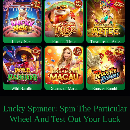
Lucky Neko
Fortune Tiger
Treasures of Aztec
Wild Bandito
Dreams of Macau
Rooster Rumble
Lucky Spinner: Spin The Particular
Wheel And Test Out Your Luck