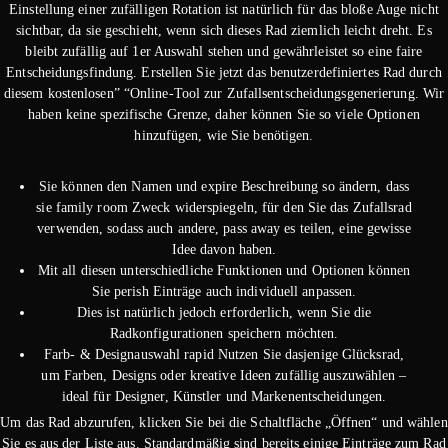
Einstellung einer zufälligen Rotation ist natürlich für das bloße Auge nicht
sichtbar, da sie geschieht, wenn sich dieses Rad ziemlich leicht dreht. Es
bleibt zufällig auf 1er Auswahl stehen und gewährleistet so eine faire
Entscheidungsfindung. Erstellen Sie jetzt das benutzerdefiniertes Rad durch
diesem kostenlosen” “Online-Tool zur Zufallsentscheidungsgenerierung. Wir
haben keine spezifische Grenze, daher können Sie so viele Optionen
hinzufügen, wie Sie benötigen.
Sie können den Namen und expire Beschreibung so ändern, dass
sie family room Zweck widerspiegeln, für den Sie das Zufallsrad
verwenden, sodass auch andere, pass away es teilen, eine gewisse
Idee davon haben.
Mit all diesen unterschiedliche Funktionen und Optionen können
Sie perish Einträge auch individuell anpassen.
Dies ist natürlich jedoch erforderlich, wenn Sie die
Radkonfigurationen speichern möchten.
Farb- & Designauswahl rapid Nutzen Sie dasjenige Glücksrad,
um Farben, Designs oder kreative Ideen zufällig auszuwählen –
ideal für Designer, Künstler und Markenentscheidungen.
Um das Rad abzurufen, klicken Sie bei die Schaltfläche „Öffnen“ und wählen
Sie es aus der Liste aus. Standardmäßig sind bereits einige Einträge zum Rad