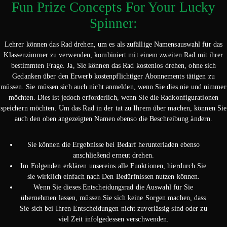
Fun Prize Concepts For Your Lucky
Spinner:
Lehrer können das Rad drehen, um es als zufällige Namensauswahl für das
Klassenzimmer zu verwenden, kombiniert mit einem zweiten Rad mit ihrer
bestimmten Frage. Ja, Sie können das Rad kostenlos drehen, ohne sich
Gedanken über den Erwerb kostenpflichtiger Abonnements tätigen zu
müssen. Sie müssen sich auch nicht anmelden, wenn Sie dies nie und nimmer
möchten. Dies ist jedoch erforderlich, wenn Sie die Radkonfigurationen
speichern möchten. Um das Rad in der tat zu Ihrem über machen, können Sie
auch den oben angezeigten Namen ebenso die Beschreibung ändern.
Sie können die Ergebnisse bei Bedarf herunterladen ebenso
anschließend erneut drehen.
Im Folgenden erklären unsereins alle Funktionen, hierdurch Sie
sie wirklich einfach nach Den Bedürfnissen nutzen können.
Wenn Sie dieses Entscheidungsrad die Auswahl für Sie
übernehmen lassen, müssen Sie sich keine Sorgen machen, dass
Sie sich bei Ihren Entscheidungen nicht zuverlässig sind oder zu
viel Zeit infolgedessen verschwenden.