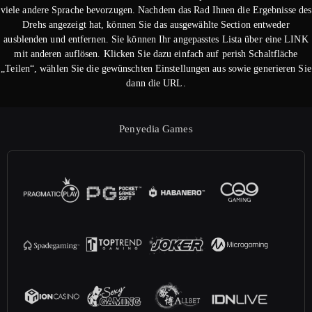
viele andere Sprache bevorzugen. Nachdem das Rad Ihnen die Ergebnisse des
Drehs angezeigt hat, können Sie das ausgewählte Section entweder
ausblenden und entfernen. Sie können Ihr angepasstes Lista über eine LINK
mit anderen auflösen. Klicken Sie dazu einfach auf perish Schaltfläche
„Teilen“, wählen Sie die gewünschten Einstellungen aus sowie generieren Sie
dann die URL.
Penyedia Games