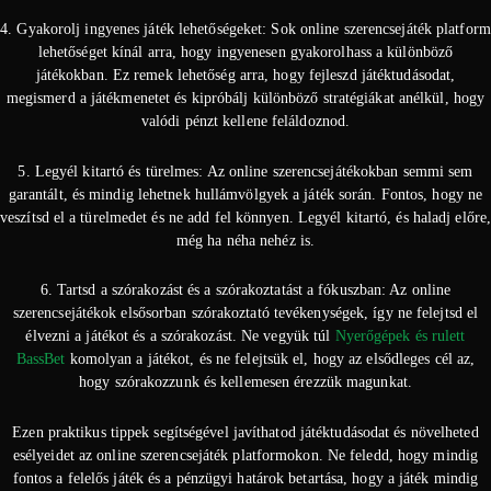
4. Gyakorolj ingyenes játék lehetőségeket: Sok online szerencsejáték platform
lehetőséget kínál arra, hogy ingyenesen gyakorolhass a különböző
játékokban. Ez remek lehetőség arra, hogy fejleszd játéktudásodat,
megismerd a játékmenetet és kipróbálj különböző stratégiákat anélkül, hogy
valódi pénzt kellene feláldoznod.
5. Legyél kitartó és türelmes: Az online szerencsejátékokban semmi sem
garantált, és mindig lehetnek hullámvölgyek a játék során. Fontos, hogy ne
veszítsd el a türelmedet és ne add fel könnyen. Legyél kitartó, és haladj előre
még ha néha nehéz is.
6. Tartsd a szórakozást és a szórakoztatást a fókuszban: Az online
szerencsejátékok elsősorban szórakoztató tevékenységek, így ne felejtsd el
élvezni a játékot és a szórakozást. Ne vegyük túl
Nyerőgépek és rulett
BassBet
komolyan a játékot, és ne felejtsük el, hogy az elsődleges cél az,
hogy szórakozzunk és kellemesen érezzük magunkat.
Ezen praktikus tippek segítségével javíthatod játéktudásodat és növelheted
esélyeidet az online szerencsejáték platformokon. Ne feledd, hogy mindig
fontos a felelős játék és a pénzügyi határok betartása, hogy a játék mindig