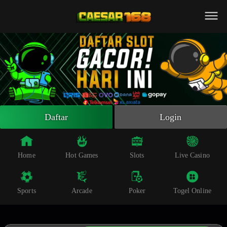
Beranda
Slot Online
Live Casino
Sportsbook
Arcade
Togel Online
Daftar
Login
Poker
Whatsapp
Home
Hot Games
Slots
Live Casino
Telegram
Sports
Arcade
Poker
Togel Online
Livechat