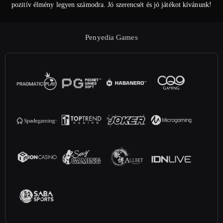
pozitív élmény legyen számodra. Jó szerencsét és jó játékot kívánunk!
Penyedia Games