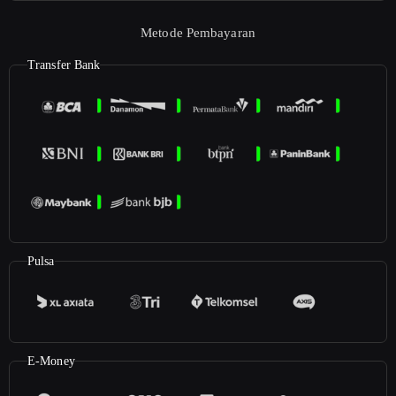
Metode Pembayaran
Transfer Bank
Pulsa
E-Money