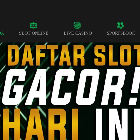
DA
SLOT ONLINE
LIVE CASINO
SPORTSBOOK