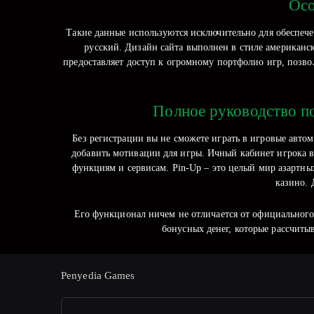
Осо
Такие данные используются исключительно для обеспече
русский. Дизайн сайта выполнен в стиле американс
предоставляет доступ к огромному портфолио игр, позво
Полное руководство п
Без регистрации вы не сможете играть в игровые автом
добавить мотивации для игры. Ичный кабинет игрока 
функциям и сервисам. Pin-Up – это целый мир азартны
казино. 
Его функционал ничем не отличается от официального 
бонусных денег, которые рассчит
Penyedia Games