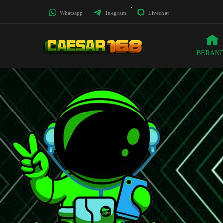
Whatsapp
Telegram
Livechat
BERAN