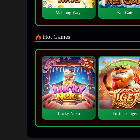
Mahjong Ways
Koi Gate
Hot Games
Lucky Neko
Fortune Tiger