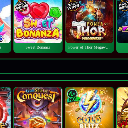
s
Sweet Bonanza
Power of Thor Megaways