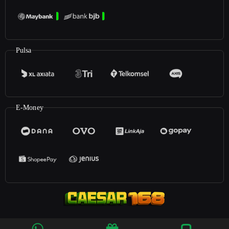
Pulsa
E-Money
©2023
Caesar168
. All rights reserved | 18+