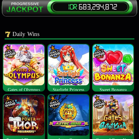
Daily Wins
Gates of Olympus
Starlight Princess
Sweet Bonanza