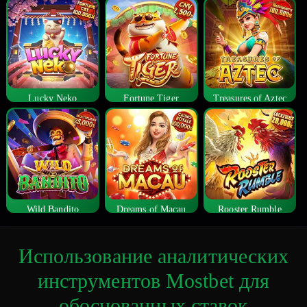
Lucky Neko
Fortune Tiger
Treasures of Aztec
Wild Bandito
Dreams of Macau
Rooster Rumble
Использование аналитических
инструментов Mostbet для
обоснованных ставок