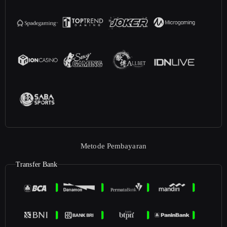
Metode Pembayaran
Transfer Bank