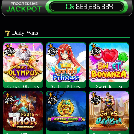
Daily Wins
Gates of Olympus
Starlight Princess
Sweet Bonanza