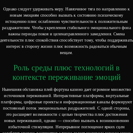
Однако следует удерживать меру. Навязчивое тяга по направлению к
новым эмоциям способно вызвать к состоянию психическому
истощению плюс ослаблению чувствительности к положительным
раздражителям. Чтобы укрепления стабильного эмоционального фона
важны периоды покоя и целенаправленного замедления. Смена
деятельности плюс спокойствия способствует тому, чтобы поддерживать
интерес в сторону жизни плюс возможность радоваться обычным
вещам.
Роль среды плюс технологий в
контексте переживание эмоций
Нынешняя обстановка плей фортуна казино дает огромное множество
источников переживаний. Интерактивные платформы, виртуальные
платформы, цифровые проекты и информационные каналы формируют
постоянный поток эмоциональных раздражителей. С одной стороны,
это расширяет возможности с целью творчества плюс достижения
новых переживаний, однако — способно вызвать к возникновению
избыточной стимуляции. Непрерывное поглощение ярких сцен