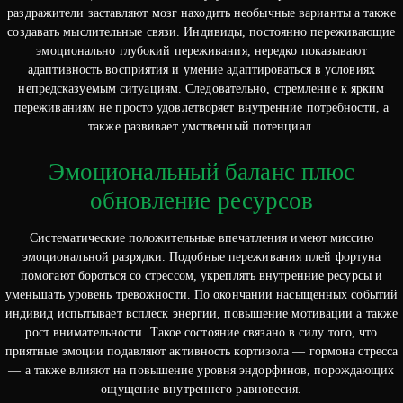
раздражители заставляют мозг находить необычные варианты а также
создавать мыслительные связи. Индивиды, постоянно переживающие
эмоционально глубокий переживания, нередко показывают
адаптивность восприятия и умение адаптироваться в условиях
непредсказуемым ситуациям. Следовательно, стремление к ярким
переживаниям не просто удовлетворяет внутренние потребности, а
также развивает умственный потенциал.
Эмоциональный баланс плюс
обновление ресурсов
Систематические положительные впечатления имеют миссию
эмоциональной разрядки. Подобные переживания плей фортуна
помогают бороться со стрессом, укреплять внутренние ресурсы и
уменьшать уровень тревожности. По окончании насыщенных событий
индивид испытывает всплеск энергии, повышение мотивации а также
рост внимательности. Такое состояние связано в силу того, что
приятные эмоции подавляют активность кортизола — гормона стресса
— а также влияют на повышение уровня эндорфинов, порождающих
ощущение внутреннего равновесия.