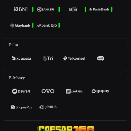
Pulsa
E-Money