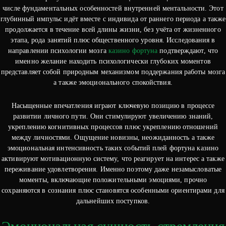
числе фундаментальных особенностей внутренней ментальности. Этот
глубинный импульс идёт вместе с индивида от раннего периода а также
продолжается в течение всей длины жизни, без учёта от жизненного
этапа, рода занятий плюс общественного уровня. Исследования в
направлении психологии мозга
казино фортуна
подтверждают, что
именно желание находить психологически глубоких моментов
представляет собой природным механизмом поддержания работы мозга
а также эмоционального спокойствия.
Насыщенные впечатления играют ключевую позицию в процессе
развитии личного пути. Они стимулируют увеличению знаний,
укреплению когнитивных процессов плюс укреплению отношений
между личностями. Ощущение новизны, неожиданность а также
эмоциональная интенсивность таких событий плей фортуна казино
активируют мотивационную систему, что реагирует на интерес а также
переживание удовлетворения. Именно поэтому даже незамысловатые
моменты, включающие положительными эмоциями, прочно
сохраняются в сознания плюс становятся особенными ориентирами для
дальнейших поступков.