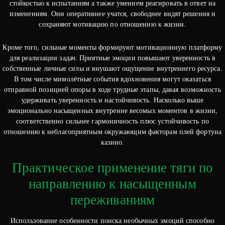
стойкостью к испытаниям а также умением реагировать в ответ на
изменениям. Они оперативнее учатся, свободнее видят решения и
сохраняют мотивацию по отношению к жизни.
Кроме того, сильные моменты формируют мотивационную платформу
для реализации задач. Приятные эмоции повышают уверенность в
собственные личные силы и внушают ощущение внутреннего ресурса.
В том числе мимолётные события вдохновения могут оказаться
отправной позицией опоры в ходе трудные этапы, давая возможность
удерживать уверенность и настойчивость. Насколько выше
эмоционально насыщенных внутренне весомых моментов в жизни,
соответственно сильнее гармоничность плюс устойчивость по
отношению к неблагоприятным окружающим факторам плей фортуна
казино.
Практическое применение тяги по
направлению к насыщенным
переживаниям
Использование особенности поиска необычных эмоций способно