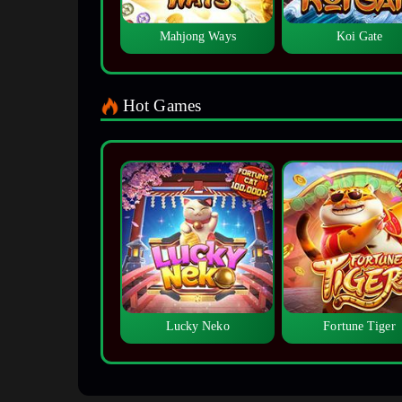
Mahjong Ways
Koi Gate
Hot Games
Lucky Neko
Fortune Tiger