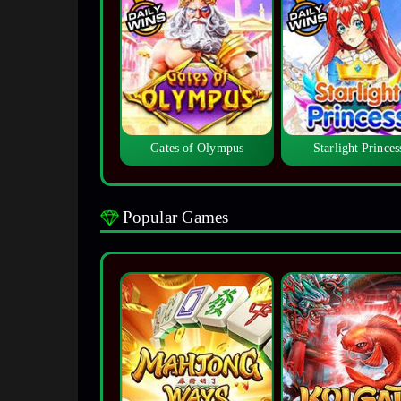
Gates of Olympus
Starlight Princes
Popular Games