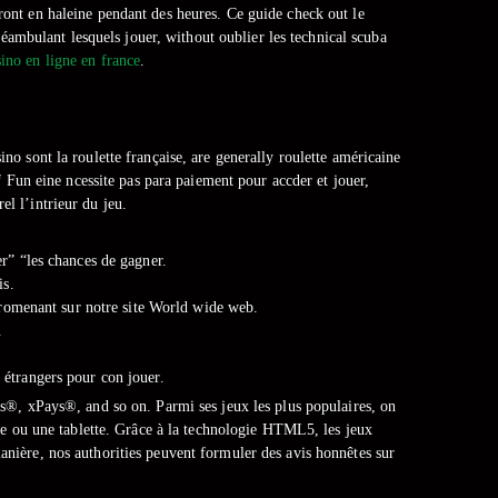
dront en haleine pendant des heures. Ce guide check out le
déambulant lesquels jouer, without oublier les technical scuba
sino en ligne en france
.
o sont la roulette française, are generally roulette américaine
f Fun eine ncessite pas para paiement pour accder et jouer,
el l’intrieur du jeu.
r” “les chances de gagner.
is.
 promenant sur notre site World wide web.
.
s étrangers pour con jouer.
s®, xPays®, and so on. Parmi ses jeux les plus populaires, on
ne ou une tablette. Grâce à la technologie HTML5, les jeux
manière, nos authorities peuvent formuler des avis honnêtes sur