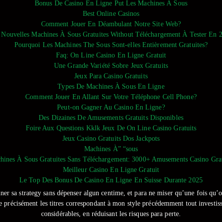
Bonus De Casino En Ligne Put Les Machines À Sous
Best Online Casinos
Comment Jouer En Déambulant Notre Site Web?
 Nouvelles Machines À Sous Gratuites Without Téléchargement À Tester En 
Pourquoi Les Machines The Sous Sont-elles Entièrement Gratuites?
Faq: On Line Casino En Ligne Gratuit
Une Grande Variété Sobre Jeux Gratuits
Jeux Para Casino Gratuits
Types De Machines À Sous En Ligne
Comment Jouer En Allant Sur Votre Téléphone Cell Phone?
Peut-on Gagner Au Casino En Ligne?
Des Dizaines De Amusements Gratuits Disponibles
Foire Aux Questions Kklk Jeux De On Line Casino Gratuits
Jeux Casino Gratuits Dos Jackpots
Machines À” “sous
hines À Sous Gratuites Sans Téléchargement: 3000+ Amusements Casino Grat
Meilleur Casino En Ligne Gratuit
Le Top Des Bonus De Casino En Ligne En Suisse Durante 2025
iner sa strategy sans dépenser algun centime, et para ne miser qu’une fois qu
e précisément les titres correspondant à mon style précédemment tout invest
considérables, en réduisant les risques para perte.