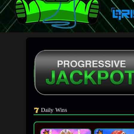
Daily Wins