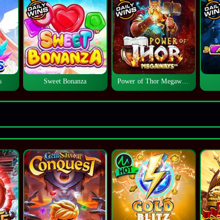
s
Sweet Bonanza
Power of Thor Megaways