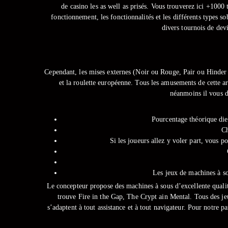
de casino les as well as prisés. Vous trouverez ici +1000
fonctionnement, les fonctionnalités et les différents types s
divers tournois de dev
Cependant, les mises externes (Noir ou Rouge, Pair ou Hinder e
et la roulette européenne. Tous les amusements de cette ar
néanmoins il vous do
Pourcentage théorique die
Ch
Si les joueurs allez y voler part, vous 
Les jeux de machines à sou
Le concepteur propose des machines à sous d’excellente quali
trouve Fire in the Gap, The Crypt ain Mental. Tous des je
s’adaptent à tout assistance et à tout navigateur. Pour notre 