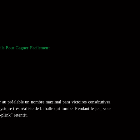
ils Pour Gagner Facilement
r au préalable un nombre maximal para victoires consécutives.
ique très réaliste de la balle qui tombe. Pendant le jeu, vous
plink” retentit.