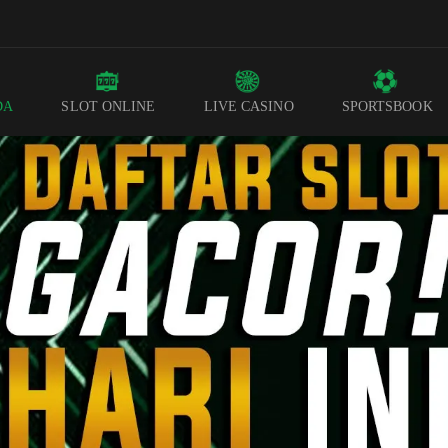
DA
SLOT ONLINE
LIVE CASINO
SPORTSBOOK