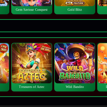
Gem Saviour Conquest
Gold Blitz
Treasures of Aztec
Wild Bandito