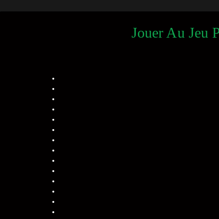
Jouer Au Jeu 