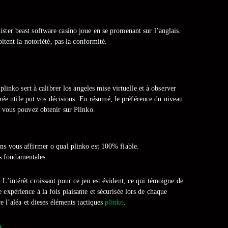
ster beast software casino joue en se promenant sur l’anglais.
tent la notoriété, pas la conformité.
linko sert à calibrer los angeles mise virtuelle et à observer
rée utile put vos décisions. En résumé, le préférence du niveau
is vous pouvez obtenir sur Plinko.
ns vous affirmer o qual plinko est 100% fiable.
es fondamentales.
 L’intérêt croissant pour ce jeu est évident, ce qui témoigne de
 expérience à la fois plaisante et sécurisée lors de chaque
 l’aléa et dieses éléments tactiques
plinko
.
o