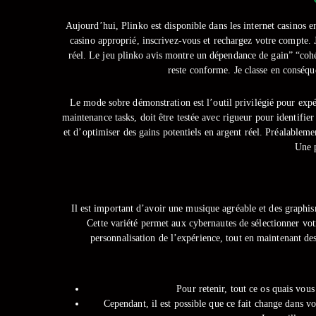
Aujourd’hui, Plinko est disponible dans les internet casinos 
casino approprié, inscrivez-vous et rechargez votre compte. 
réel. Le jeu plinko avis montre un dépendance de gain” “cohér
reste conforme. Je classe en conséqu
Le mode sobre démonstration est l’outil privilégié pour expé
maintenance tasks, doit être testée avec rigueur pour identifie
et d’optimiser des gains potentiels en argent réel. Préalable
Une p
Il est important d’avoir une musique agréable et des graphis
Cette variété permet aux cybernautes de sélectionner votr
personnalisation de l’expérience, tout en maintenant des
Pour retenir, tout ce os quais vous 
Cependant, il est possible que ce fait change dans vo