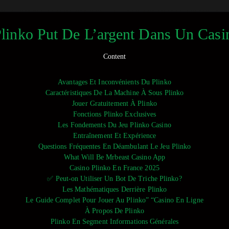
Plinko Put De L’argent Dans Un Casi
Content
Avantages Et Inconvénients Du Plinko
Caractéristiques De La Machine À Sous Plinko
Jouer Gratuitement À Plinko
Fonctions Plinko Exclusives
Les Fondements Du Jeu Plinko Casino
Entraînement Et Expérience
Questions Fréquentes En Déambulant Le Jeu Plinko
What Will Be Mrbeast Casino App
Casino Plinko En France 2025
✅ Peut-on Utiliser Un Bot De Triche Plinko?
Les Mathématiques Derrière Plinko
Le Guide Complet Pour Jouer Au Plinko” “Casino En Ligne
À Propos De Plinko
Plinko En Segment Informations Générales