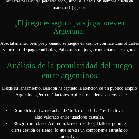
retirarse para evitar perderlo todo, aunque la decisión siempre queda en
manos del jugador.
¿El juego es seguro para jugadores en
Argentina?
Absolutamente. Siempre y cuando se juegue en casinos con licencias oficiales
y métodos de pago confiables, Balloon es un juego completamente seguro.
Análisis de la popularidad del juego
entre argentinos
Desde su lanzamiento, Balloon ha captado la atención de un público amplio
en Argentina. ¿Pero qué factores explican esta demanda creciente?
Simplicidad: La mecánica de “inflar o no inflar” es intuitiva,
algo valorado entre jugadores casuales.
Riesgo-controlado: A diferencia de otros slots, Balloon permite
cierta gestión de riesgo, lo que agrega un componente estratégico
atractivo.