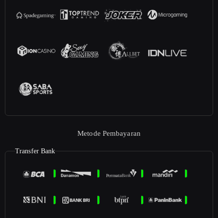
Metode Pembayaran
Transfer Bank