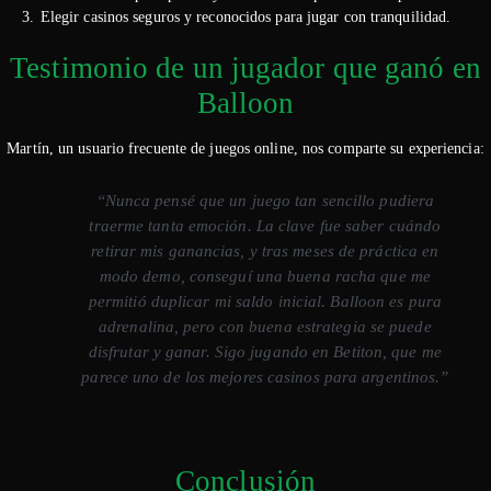
Elegir casinos seguros y reconocidos para jugar con tranquilidad.
Testimonio de un jugador que ganó en
Balloon
Martín, un usuario frecuente de juegos online, nos comparte su experiencia:
“Nunca pensé que un juego tan sencillo pudiera
traerme tanta emoción. La clave fue saber cuándo
retirar mis ganancias, y tras meses de práctica en
modo demo, conseguí una buena racha que me
permitió duplicar mi saldo inicial. Balloon es pura
adrenalina, pero con buena estrategia se puede
disfrutar y ganar. Sigo jugando en Betiton, que me
parece uno de los mejores casinos para argentinos.”
Conclusión