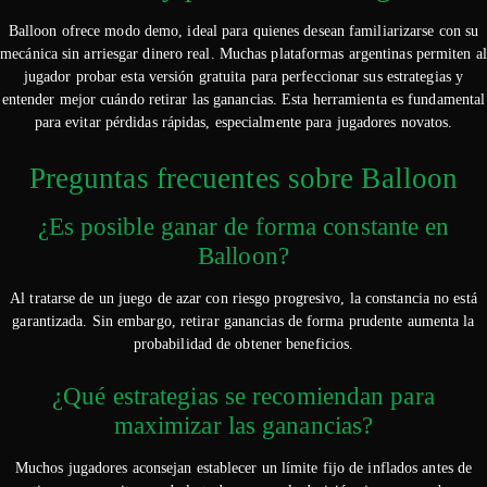
Balloon ofrece modo demo, ideal para quienes desean familiarizarse con su
mecánica sin arriesgar dinero real. Muchas plataformas argentinas permiten al
jugador probar esta versión gratuita para perfeccionar sus estrategias y
entender mejor cuándo retirar las ganancias. Esta herramienta es fundamental
para evitar pérdidas rápidas, especialmente para jugadores novatos.
Preguntas frecuentes sobre Balloon
¿Es posible ganar de forma constante en
Balloon?
Al tratarse de un juego de azar con riesgo progresivo, la constancia no está
garantizada. Sin embargo, retirar ganancias de forma prudente aumenta la
probabilidad de obtener beneficios.
¿Qué estrategias se recomiendan para
maximizar las ganancias?
Muchos jugadores aconsejan establecer un límite fijo de inflados antes de