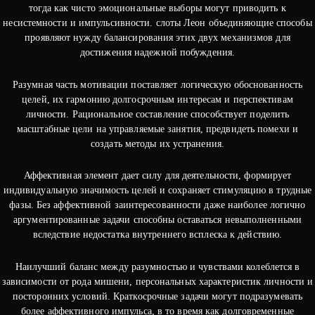
тогда как чисто эмоциональные выборы могут приводить к
несистемности и импульсивности. слоты Леон объединяющие способы
проявляют нужду балансирования этих двух механизмов для
достижения надежной побуждения.
Разумная часть мотивации поставляет логическую обоснованность
целей, их гармонию долгосрочным интересам и перспективам
личности. Рациональное составление способствует поделить
масштабные цели на управляемые занятия, предвидеть помехи и
создать методы их устранения.
Аффективная элемент дает силу для деятельности, формирует
индивидуальную значимость целей и сохраняет стимуляцию в трудные
фазы. Без аффективной заинтересованности даже наиболее логично
аргументированные задачи способны оставаться невыполненными
вследствие недостатка внутреннего всплеска к действию.
Наилучший баланс между разумностью и чувствами колеблется в
зависимости от рода мишени, персональных характеристик личности и
посторонних условий. Краткосрочные задачи могут подразумевать
более аффективного импульса, в то время как долговременные