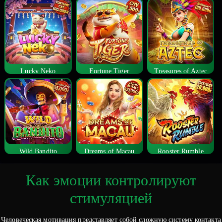
Lucky Neko
Fortune Tiger
Treasures of Aztec
Wild Bandito
Dreams of Macau
Rooster Rumble
Как эмоции контролируют
стимуляцией
Человеческая мотивация представляет собой сложную систему контакта