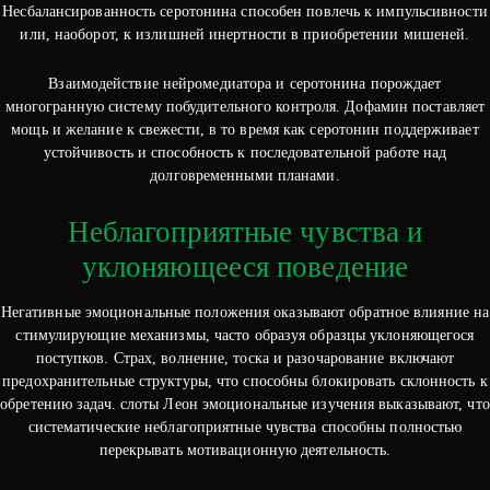
Несбалансированность серотонина способен повлечь к импульсивности
или, наоборот, к излишней инертности в приобретении мишеней.
Взаимодействие нейромедиатора и серотонина порождает
многогранную систему побудительного контроля. Дофамин поставляет
мощь и желание к свежести, в то время как серотонин поддерживает
устойчивость и способность к последовательной работе над
долговременными планами.
Неблагоприятные чувства и
уклоняющееся поведение
Негативные эмоциональные положения оказывают обратное влияние на
стимулирующие механизмы, часто образуя образцы уклоняющегося
поступков. Страх, волнение, тоска и разочарование включают
предохранительные структуры, что способны блокировать склонность к
обретению задач. слоты Леон эмоциональные изучения выказывают, что
систематические неблагоприятные чувства способны полностью
перекрывать мотивационную деятельность.