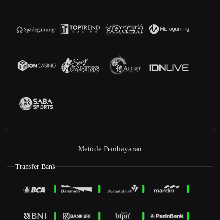
Metode Pembayaran
Transfer Bank