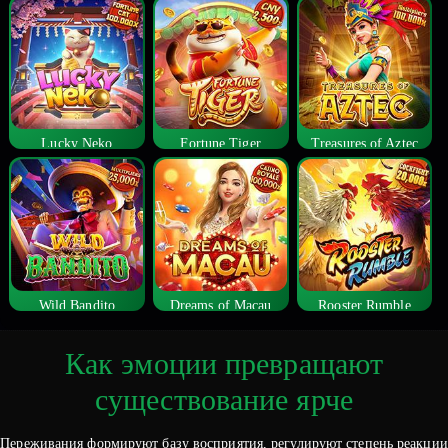
Lucky Neko
Fortune Tiger
Treasures of Aztec
Wild Bandito
Dreams of Macau
Rooster Rumble
Как эмоции превращают
существование ярче
Переживания формируют базу восприятия, регулируют степень реакции