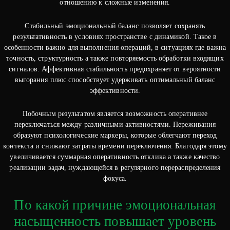
отношению к сложные изменения.
Стабильный эмоциональный баланс позволяет сохранять
результативность в условиях пространстве с динамикой. Такое в
особенности важно для выполнения операций, в ситуациях где важна
точность, структурность а также повторяемость обработки входящих
сигналов. Аффективная стабильность предохраняет от вероятности
выгорания плюс способствует удерживать оптимальный баланс
эффективности.
Побочным результатом является возможность оперативнее
переключаться между различными активностями. Переживания
образуют психологические маркеры, которые облегчают переход
контекста и снижают затраты времени переключения. Благодаря этому
увеличивается суммарная оперативность отклика а также качество
реализации задач, нуждающейся в регулярного перераспределения
фокуса.
По какой причине эмоциональная
насыщенность повышает уровень