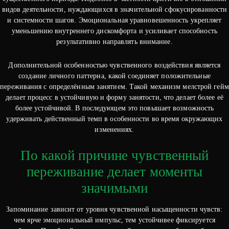
видов деятельности, нуждающихся в значительной сфокусированности
и системности шагов. Эмоциональная уравновешенность укрепляет
уменьшению внутреннего дискомфорта и усиливает способность
результативно направлять внимание.
Дополнительной особенностью чувственного воздействия является
создание личного паттерна, какой соединяет положительные
переживания с определённым занятием. Такой механизм мелстрой гейм
делает процесс в устойчивую и форму занятости, что делает более её
более устойчивой. В последующем это повышает возможность
удерживать действенный темп в особенности во время окружающих
изменениях.
По какой причине чувственный
переживание делает моменты
значимыми
Запоминание зависит от уровня чувственной насыщенности чувств:
чем ярче эмоциональный импульс, тем устойчивее фиксируется