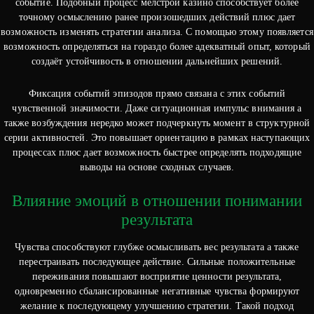
событие. Подобный процесс мелстрой казино способствует более
точному осмыслению ранее произошедших действий плюс дает
возможность изменять стратегии анализа. С помощью этому появляется
возможность определяться на гораздо более адекватный опыт, который
создаёт устойчивость в отношении дальнейших решений.
Фиксация событий эпизодов прямо связана с этих событий
чувственной значимости. Даже ситуационная импульс внимания а
также возбуждения нередко может подчеркнуть момент в структурной
серии активностей. Это повышает ориентацию в рамках наступающих
процессах плюс дает возможность быстрее определять подходящие
выводы на основе сходных случаев.
Влияние эмоций в отношении понимании
результата
Чувства способствуют глубже осмысливать вес результата а также
перестраивать последующее действие. Сильные положительные
переживания повышают восприятие ценности результата,
одновременно сбалансированные негативные чувства формируют
желание к последующему улучшению стратегии. Такой подход