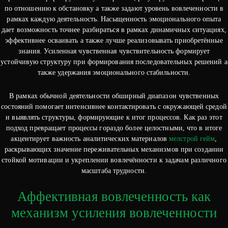
по отношению к обстановку а также задают уровень вовлеченности в
рамках каждую деятельность. Насыщенность эмоционального опыта
дает возможность точнее разбираться в рамках динамичных ситуациях,
эффективнее осваивать а также лучше реализовывать приобретённые
знания. Усиленная чувственная чувствительность формирует
устойчивую структуру при формирования последовательных решений а
также удержания эмоционального стабильности.
В рамках обычной деятельности обширный диапазон чувственных
состояний помогает интенсивнее контактировать c окружающей средой
и выявлять структуры, формирующие к итог процессов. Как раз этот
подход превращает процессы гораздо более целостными, что в итоге
акцентирует важность аналитических материалов
мелстрой гейм
,
раскрывающих значение переживательных механизмов при создании
стойкой мотивации и укреплении вовлечённости к задачам различного
масштаба трудности.
Аффективная вовлеченность как
механизм усиления вовлеченности