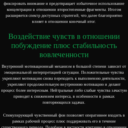
фиксировать внимание и предотвращает избыточное использование
концентрации в отношении второстепенные фрагменты. Итогом
расширяется спектр доступных стратегий, что далее благоприятно
влияет в отношении конечный итог.
Воздействие чувств в отношении
побуждение плюс стабильность
вовлеченности
Внутренний мотивационный механизм в большой степени зависит от
эмоциональной интерпретацией ситуации. Положительные чувства
укрепляют мотивацию снова переходить к выполнению деятельности,
укрепляют продолжительную внутреннюю мотивацию и делают
процесс более интересным. Нейтральные либо слабые чувства зачастую
приводят к снижением интереса, в особенности в рамках
повторяющихся задачах.
Стимулирующий чувственный фон позволяет оперативнее входить в
рамках рабочий процесс плюс поддерживать его в течение
существенного периода. Подобное в частности критично в отношении