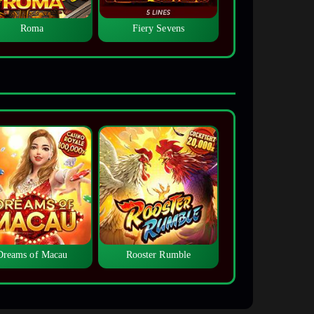
Roma
Fiery Sevens
Dreams of Macau
Rooster Rumble