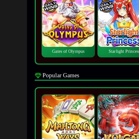
Gates of Olympus
Starlight Princes
Popular Games