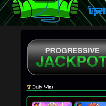
Daily Wins