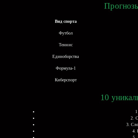
Прогнозы
Вид спорта
Футбол
Теннис
Единоборства
Формула-1
Киберспорт
10 уникал
1
2. 
3. Сл
4.
5.