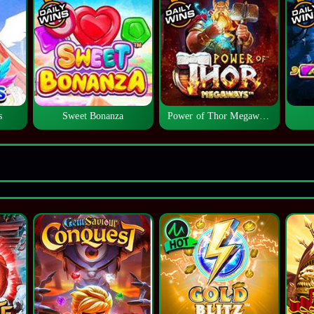
s
Sweet Bonanza
Power of Thor Megaways