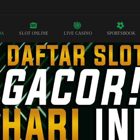
DA
SLOT ONLINE
LIVE CASINO
SPORTSBOOK