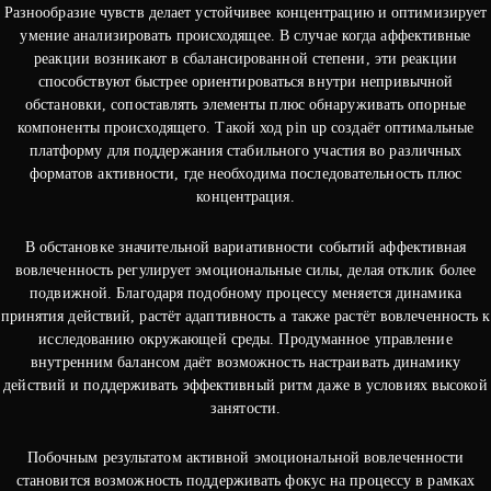
Разнообразие чувств делает устойчивее концентрацию и оптимизирует
умение анализировать происходящее. В случае когда аффективные
реакции возникают в сбалансированной степени, эти реакции
способствуют быстрее ориентироваться внутри непривычной
обстановки, сопоставлять элементы плюс обнаруживать опорные
компоненты происходящего. Такой ход pin up создаёт оптимальные
платформу для поддержания стабильного участия во различных
форматов активности, где необходима последовательность плюс
концентрация.
В обстановке значительной вариативности событий аффективная
вовлеченность регулирует эмоциональные силы, делая отклик более
подвижной. Благодаря подобному процессу меняется динамика
принятия действий, растёт адаптивность а также растёт вовлеченность к
исследованию окружающей среды. Продуманное управление
внутренним балансом даёт возможность настраивать динамику
действий и поддерживать эффективный ритм даже в условиях высокой
занятости.
Побочным результатом активной эмоциональной вовлеченности
становится возможность поддерживать фокус на процессу в рамках