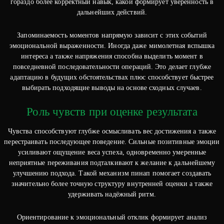
гораздо более корректный навык, какой формирует уверенность в
дальнейших действий.
Запоминаемость моментов напрямую зависит с этих событий
эмоциональной выраженности. Иногда даже мимолетная вспышка
интереса а также напряжения способна выделить момент в
повседневной последовательности операций. Это делает глубже
адаптацию в будущих обстоятельствах плюс способствует быстрее
выбирать подходящие выводы на основе сходных случаев.
Роль чувств при оценке результата
Чувства способствуют глубже осмысливать вес достижения а также
перестраивать последующее поведение. Сильные позитивные эмоции
усиливают ощущение веса успеха, одновременно умеренные
неприятные переживания подталкивают к желание к дальнейшему
улучшению подхода. Такой механизм пинап помогает создавать
значительно более точную структуру внутренней оценки а также
удерживать надёжный ритм.
Ориентирование к эмоциональный отклик формирует анализ