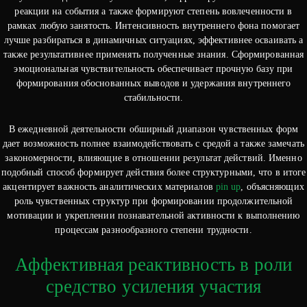
реакции на события а также формируют степень вовлеченности в
рамках любую занятость. Интенсивность внутреннего фона помогает
лучше разбираться в динамичных ситуациях, эффективнее осваивать а
также результативнее применять полученные знания. Сформированная
эмоциональная чувствительность обеспечивает прочную базу при
формирования обоснованных выводов и удержания внутреннего
стабильности.
В ежедневной деятельности обширный диапазон чувственных форм
дает возможность полнее взаимодействовать с средой а также замечать
закономерности, влияющие в отношении результат действий. Именно
подобный способ формирует действия более структурными, что в итоге
акцентирует важность аналитических материалов
pin up
, объясняющих
роль чувственных структур при формировании продолжительной
мотивации и укреплении познавательной активности к выполнению
процессам разнообразного степени трудности.
Аффективная реактивность в роли
средство усиления участия