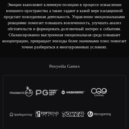
Эмоции выполняют ключевую позицию в процессе осмыслении
внешнего пространства а также задают в какой мере насыщенной
предстает повседневная деятельность. Управление эмоциональными
реакциями помогает повышать вовлеченность, улучшать анализ
обстоятельств и формировать долговечный интерес к событиям.
Сбалансированно выстроенная эмоциональная среда повышает
концентрацию, превращает эпизоды более значимыми плюс помогает
точнее разбираться в многоуровневых условиях.
Penyedia Games