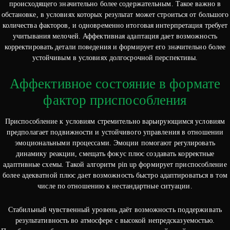
происходящего значительно более содержательным. Такое важно в
обстановке, в условиях которых результат может строиться от большого
количества факторов, и одновременно итоговая интерпретация требует
учитывания мелочей. Аффективная адаптация дает возможность
корректировать детали поведения и формирует его значительно более
устойчивым в условиях долгосрочной перспективы.
Аффективное состояние в формате
фактор приспособления
Приспособление к условиям стремительно варьирующимся условиям
предполагает подвижности и устойчивого управления в отношении
эмоциональными процессами. Эмоции помогают регулировать
динамику реакции, смещать фокус плюс создавать корректные
адаптивные схемы. Такой алгоритм pin up формирует приспособление
более адекватной плюс дает возможность быстро адаптироваться в том
числе по отношению к нестандартные ситуации.
Стабильный чувственный уровень даёт возможность поддерживать
результативность во атмосфере c высокой непредсказуемостью.