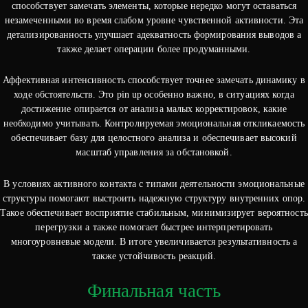
способствует замечать элементы, которые нередко могут оставаться
незамеченными во время слабом уровне чувственной активности. Эта
детализированность улучшает адекватность формирования выводов а
также делает операции более продуманными.
Аффективная интенсивность способствует точнее замечать динамику в
ходе обстоятельств. Это pin up особенно важно, в ситуациях когда
достижение опирается от анализа малых корректировок, какие
необходимо учитывать. Контролируемая эмоциональная откликаемость
обеспечивает базу для целостного анализа и обеспечивает высокий
масштаб управления за обстановкой.
В условиях активного контакта с типами деятельности эмоциональные
структуры помогают выстроить надежную структуру внутренних опор.
Такое обеспечивает восприятие стабильным, минимизирует вероятность
перегрузки а также помогает быстрее интерпретировать
многоуровневые модели. В итоге увеличивается результативность а
также устойчивость реакций.
Финальная часть