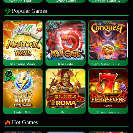
Power of Thor Megaways
Aztec Gems
Gates of Gatot Kaca
Popular Games
Mahjong Ways
Koi Gate
Gem Saviour Conquest
Gold Blitz
Roma
Fiery Sevens
Hot Games