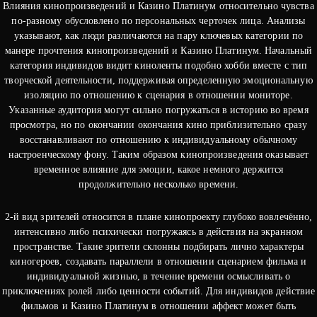
Влияния кинопроизведений и Казино Платинум относительно чувства
по-разному обусловлено по персональных черточек лица. Анализы
указывают, как люди различаются на пару ключевых категории по
манере прочтения кинопроизведений и Казино Платинум. Начальный
категория индивидов видит киноленты подобно хобби вместе с тип
творческой деятельности, поддерживая определенную эмоциональную
изоляцию по отношению к сценария в отношении мониторе.
Указанные аудитория могут сильно погружаться в историю во время
просмотра, но по окончании окончания кино приблизительно сразу
восстанавливают по отношению к индивидуальному обычному
настроенческому фону. Таким образом кинопроизведения оказывает
временное влияние для эмоции, какое немного держится
продолжительно несколько времени.
2-й вид зрителей относится в плане кинопроекту глубоко вовлечённо,
интенсивно либо психически погружаясь в действия на экранном
пространстве. Такие зрители склонны подбирать лично характеры
киногероев, создавать параллели в отношении сценарием фильма и
индивидуальной жизнью, в течение времени осмысливать о
приключениях ролей либо ценности событий. Для индивидов действие
фильмов и Казино Платинум в отношении аффект может быть