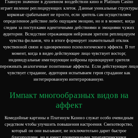
Главную значение в душевном воздействии кино и Platinum Casino
играет явление реплицирующих клеток. Данные уникальные структуры
корковые срабатывают не просто, если зритель сам осуществляем
определенное действие либо ощущаем эмоцию, но и в момент, когда
следим за поступками идентичными действиями и эмоциями чужих
аудитории. Вследствие отражающим нейронам зрители реплицируем
чувства фильмов, что в итоге формирует значительный отклик
чувственной связи и одновременно психологического эффекта. В тот
момент, когда в видео действующее лицо чувствует восторг,
индивидуальные имитирующие нейроны провоцируют зрителя
переживать аналогичные позитивные аффекты. Если действующее лицо
чувствует страдание, аудитория испытываем героя страдание как
интегрированную интегрированную.
Импакт многообразных видов на
аффект
Комедийные картины и Платинум Казино служат особо очевидным
средством чтобы улучшить повышения настроения. Смехотворство,
который он они вызывают, не исключительно дарит быстрое
благополучие, но и имеет проверенными терапевтическими