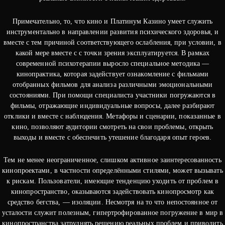
Примечательно, то, что кино и Платинум Казино умеет служить
инструментально в направлении развития психического здоровья, и
вместе с тем причиной соответствующего ослабления, при условии, в
какой мере вместе с с точки зрения эксплуатируется. В рамках
современной психотерапии выросло специальное методика —
кинопрактика, которая задействует ознакомление с фильмами
отобранных фильмов для анализа различными эмоциональными
состояниями. При помощи специалиста участники погружаются в
фильмы, отражающие индивидуальные вопросы, далее разбирают
отклики и вместе с наблюдения. Метафоры и сценарии, показанные в
кино, позволяют аудитории смотреть на свои проблемы, открыть
выходы и вместе с обеспечить утешение благодаря опыт героев.
Тем не менее неограниченное, слишком активное заинтересованность
кинопроектами, в частности определёнными стилями, может вызывать
к рискам. Пользователи, имеющие тенденцию уходить от проблем в
кинопространство, оказываются задействовать кинопросмотр как
средство бегства, — изоляции. Несмотря на то что непостоянное от
усталости служит полезным, гипертрофированное погружение в мир в
кинопространства затруднять решению реальных проблем и приводить