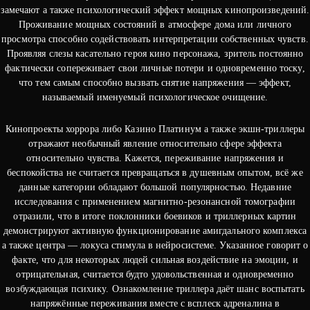
замечают а также психологический эффект мощных кинопроизведений.
Проживание мощных состояний в атмосфере дома или личного
просмотра способно содействовать интерпретации собственных чувств.
Проявляя слезы касательно героя кино персонажа, зритель постоянно
фактически сопереживает свои личные потери и одновременно тоску,
что тем самым способно вызвать снятие напряжения — эффект,
называемый именуемый психологическое очищение.
Кинопроекты хоррора либо Казино Платинум а также экшн-триллеры
отражают необычный явление относительно сфере эффекта
относительно чувства. Кажется, переживание напряжения и
беспокойства не считается превращаться в душевным опытом, всё же
данные категории обладают большой популярностью. Недавние
исследования с применением магнитно-резонансной томографии
отразили, что в итоге поклонники боевиков и триллерных картин
демонстрируют активную функционирование амигдального комплекса
а также центра — локуса стимула в нейросистеме. Указанное говорит о
факте, что для некоторых людей сильная воздействие на эмоции, и
отрицательная, считается будто удовольственная и одновременно
возбуждающая психику. Ознакомление триллера даёт шанс воспытать
напряжённые переживания вместе с всплеск адреналина в