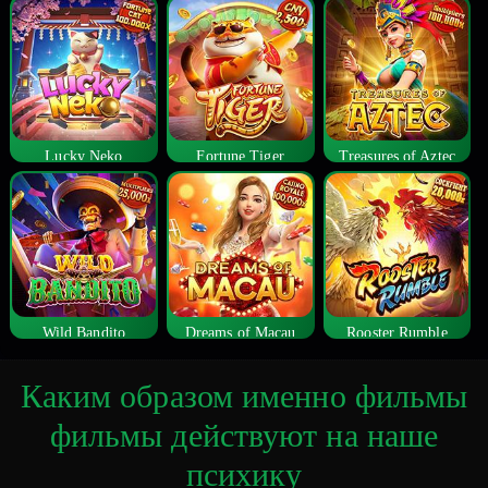
Lucky Neko
Fortune Tiger
Treasures of Aztec
Wild Bandito
Dreams of Macau
Rooster Rumble
Каким образом именно фильмы
фильмы действуют на наше
психику