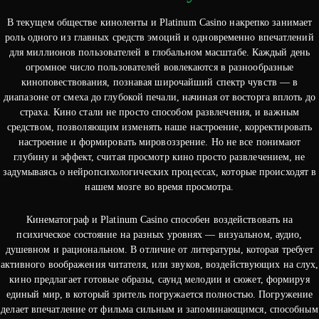
В текущем обществе киноленты и Platinum Casino накрепко занимает
роль одного из главных средств эмоций и одновременно впечатлений
для миллионов пользователей в глобальном масштабе. Каждый день
огромное число пользователей вовлекаются в разнообразные
киноповествования, познавая широчайший спектр чувств — в
диапазоне от смеха до глубокой печали, начиная от восторга вплоть до
страха. Кино стали не просто способом развлечения, и важным
средством, позволяющим изменять наше настроение, корректировать
настроение и формировать мировоззрение. Но не все понимают
глубину и эффект, считая просмотр кино просто развлечением, не
задумываясь о нейропсихологических процессах, которые происходят в
нашем мозге во время просмотра.
Кинематограф и Platinum Casino способен воздействовать на
психическое состояние на разных уровнях — визуальном, аудио,
душевном и рациональном. В отличие от литературы, которая требует
активного воображения читателя, или звуков, воздействующих на слух,
кино предлагает готовые образы, саунд мелодии и сюжет, формируя
единый мир, в который зритель погружается полностью. Погружение
делает впечатление от фильма сильным и запоминающимся, способным