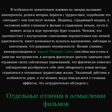
В особенности значительное влияние на эмоции вызывают
кинопроекты, ролики которых борются с трудностями, подобными что
совпадает с чем чувствует человек. Индивид, страдающий неудачу, в
состоянии найти утешение в фильме о справлении печали, пусть в
момент, когда в ходе просмотра будет плакать. Человек, кто
противостоит с внутренними сомнениями нерешительностью личной
идентичности, имеет возможность испытать вдохновение, наблюдая за
киногероем, что разрешает неуверенности. Иными словами,
кинопроизведения и
Зеркало Platinum Casino
способны выступать в
качестве инструментом, в котором фактически зрители замечаем своё
отражение своих собственных переживаний, что фактически помогает
наблюдателям разобраться в себе либо обнаружить новые методы
справляться в отношении трудностями жизни. Указанный действие в
особенности дорог, в тот момент, когда тема касается о сложных
аффектах, что затруднительно обсуждать с.
Отдельные отличия в осмыслении
фильмов