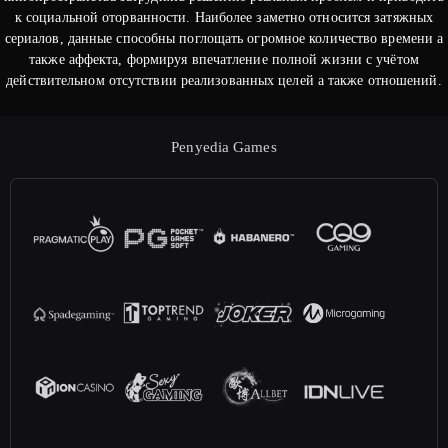
к социальной оторванности. Наиболее заметно относится затяжных
сериалов, данные способны поглощать огромное количество времени а
также аффекта, формируя впечатление полной жизни с учётом
действительном отсутствии реализованных целей а также отношений.
Penyedia Games