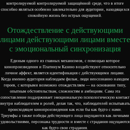
контролируемой контролируемой защищённой среде, что в итоге
способно являться особенно завлекательно для аудитории, находящихся
спокойную жизнь без острых ощущений.
Отождествление с действующими
лицами действующими лицами вместе
с эмоциональный синхронизация
Единым одного из главных механизмов, с помощью которое
кинопроизведения и Платинум Казино воздействуют относительно
личное аффект, является идентификация с действующими лицами.
Когда именно аудитория наблюдаем фильм, люди неосознанно находим
героев, с которыми возможно отождествляем — на основании типу,
опытным обстоятельствам, сложностям и амбициям. Сама эта
сопоставление поддерживает эмоциональную психологическую контакт
внутри наблюдателем и ролей, делая так, что, наблюдателей испытывать
происходящее кинопроизведения как если бы как будто с нами.
Триумфы а также победы действующего лица ощущаются как личными
удовольствиями, персонажа трудности и вместе с страдания ощущаются
как будто свои страдания.