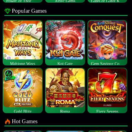
Power of Thor Megaways
Aztec Gems
Gates of Gatot Kaca
Popular Games
Mahjong Ways
Koi Gate
Gem Saviour Conquest
Gold Blitz
Roma
Fiery Sevens
Hot Games