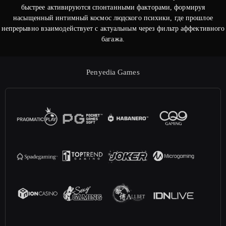
быстрее активируются спонтанными факторами, формируя
насыщенный интимный космос людского психики, где прошлое
непрерывно взаимодействует с актуальным через фильтр аффективного
багажа.
Penyedia Games