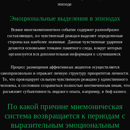
эпизоде.
Эмоциональные выделения в эпизодах
Всякое многокомпонентное событие содержит разнообразие
составляющих, но чувственный реакция выделяет определенные
стороны как наиболее значимые. Данные чувственные ударения
делаются основными точками памятного следа, вокруг которых
организуется вся дополнительная информация о случившемся.
Процесс размещения аффективных акцентов осуществляется
самопроизвольно и отражает личную структуру приоритетов личности.
То, что провоцирует сильную чувственную реакцию у единственного
человека, в состоянии сохраниться полностью неотмеченным иным, что
разъясняет субъективность людского опыта, например, в биф казино.
По какой причине мнемоническая
система возвращается к периодам с
выразительным эмоциональным