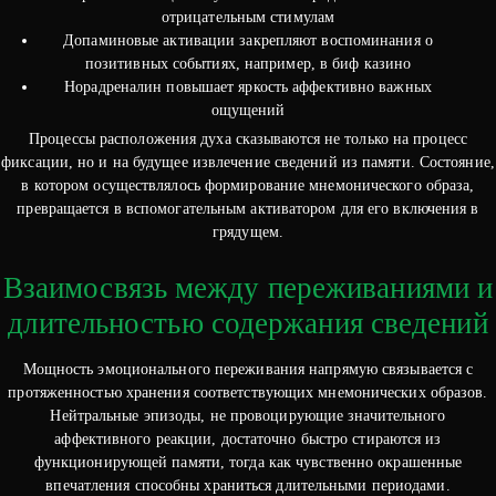
отрицательным стимулам
Допаминовые активации закрепляют воспоминания о
позитивных событиях, например, в биф казино
Норадреналин повышает яркость аффективно важных
ощущений
Процессы расположения духа сказываются не только на процесс
фиксации, но и на будущее извлечение сведений из памяти. Состояние,
в котором осуществлялось формирование мнемонического образа,
превращается в вспомогательным активатором для его включения в
грядущем.
Взаимосвязь между переживаниями и
длительностью содержания сведений
Мощность эмоционального переживания напрямую связывается с
протяженностью хранения соответствующих мнемонических образов.
Нейтральные эпизоды, не провоцирующие значительного
аффективного реакции, достаточно быстро стираются из
функционирующей памяти, тогда как чувственно окрашенные
впечатления способны храниться длительными периодами.