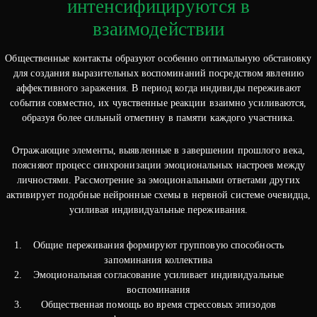
интенсифицируются в
взаимодействии
Общественные контакты образуют особенно оптимальную обстановку
для создания выразительных воспоминаний посредством явлению
аффективного заражения. В период когда индивиды переживают
события совместно, их чувственные реакции взаимно усиливаются,
образуя более сильный отметину в памяти каждого участника.
Отражающие элементы, выявленные в завершении прошлого века,
поясняют процесс синхронизации эмоциональных настроев между
личностями. Рассмотрение за эмоциональными ответами других
активирует подобные нейронные схемы в нервной системе очевидца,
усиливая индивидуальные переживания.
Общие переживания формируют групповую способность
запоминания коллектива
Эмоциональная согласование усиливает индивидуальные
воспоминания
Общественная помощь во время стрессовых эпизодов