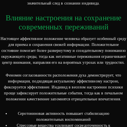
значительный след в сознании индивида.
Влияние настроения на сохранение
современных переживаний
Настоящее аффективное положение человека образует особенный среду
для приема и сохранения свежей информации. Положительное
состояние помогает более развернутому и созидательному пониманию
окружающего среды, тогда как негативные переживания ограничивают
центр внимания, направляя его на вероятных угрозах или трудностях.
Феномен согласованности расположения духа демонстрирует, что
информация, подходящая актуальному аффективному настрою,
фиксируется эффективнее. Индивид в веселом настроении психики
проще зафиксирует положительные события, тогда как в печальном
положении качественнее запомнятся отрицательные впечатления.
Серотониновая активность повышает стабилизацию
положительных воспоминаний
Стрессовые вещества усиливают сосредоточенность к