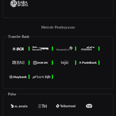
Metode Pembayaran
Transfer Bank
Pulsa