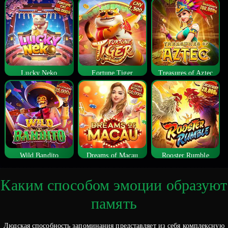
Lucky Neko
Fortune Tiger
Treasures of Aztec
Wild Bandito
Dreams of Macau
Rooster Rumble
Каким способом эмоции образуют
память
Людская способность запоминания представляет из себя комплексную