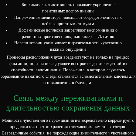
Биохимическая активность повышает укрепление
позитивных воспоминаний
Напряженные медиаторы повышают сосредоточенность к
неблагоприятным стимулам
Дофаминовые всплески закрепляют воспоминания о
радостных происшествиях, например, в 7k casino
Норэпинефрин увеличивает выразительность чувственно
важных ощущений
Процессы расположения духа воздействуют не только на процесс
фиксации, но и на последующее воспроизведение сведений из
способности запоминания. Положение, в котором случалось
образование памятного следа, становится вспомогательным ключом для
его включения в будущем.
Связь между переживаниями и
длительностью сохранения данных
Мощность чувственного переживания непосредственно коррелирует с
продолжительностью хранения отвечающих памятных следов.
Безразличные события, не порождающие значительного чувственного