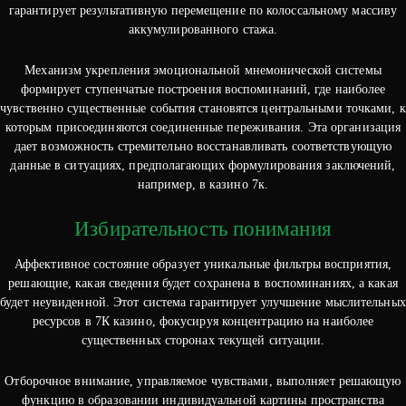
гарантирует результативную перемещение по колоссальному массиву
аккумулированного стажа.
Механизм укрепления эмоциональной мнемонической системы
формирует ступенчатые построения воспоминаний, где наиболее
чувственно существенные события становятся центральными точками, к
которым присоединяются соединенные переживания. Эта организация
дает возможность стремительно восстанавливать соответствующую
данные в ситуациях, предполагающих формулирования заключений,
например, в казино 7к.
Избирательность понимания
Аффективное состояние образует уникальные фильтры восприятия,
решающие, какая сведения будет сохранена в воспоминаниях, а какая
будет неувиденной. Этот система гарантирует улучшение мыслительных
ресурсов в 7К казино, фокусируя концентрацию на наиболее
существенных сторонах текущей ситуации.
Отборочное внимание, управляемое чувствами, выполняет решающую
функцию в образовании индивидуальной картины пространства