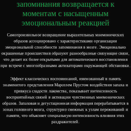
запоминания возвращается к
моментам с насыщенным
эмоциональным реакцией
Самопроизвольное возвращение выразительных мнемонических
образов ассоциировано с характеристиками организации
эмоциональной способности запоминания в мозге. Эмоционально
окрашенные происшествия образуют разнообразные связующие связи,
что делает их более открытыми для автоматического восстановления
при встрече с многообразными активаторами окружающей обстановки.
Эффект классических воспоминаний, именованный в память
знаменитого представления Марселем Прустом воздействия запаха и
привкуса сладости лакомства, показывает интенсивность
восприятийных связей в активации чувственных мнемонических
образов. Запаховая и дегустационная информация перерабатывается в
зонах головного мозга, структурно смежных к узлам переживаний и
памяти, что объясняет специальную интенсивность влияния этих
раздражителей.