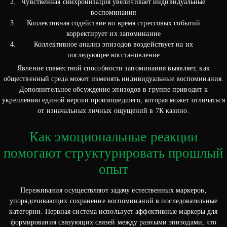
Чувственная синхронизация увеличивает индивидуальные
воспоминания
Коллективная содействие во время стрессовых событий
корректирует их запоминание
Коллективное анализ эпизодов воздействует на их
последующее восстановление
Явление совместной способности запоминания выявляет, как
общественный среда может изменять индивидуальные воспоминания.
Дополнительное обсуждение эпизодов в группе приводит к
укреплению единой версии произошедшего, которая может отличаться
от изначальных личных ощущений в 7К казино.
Как эмоциональные реакции
помогают структурировать прошлый
опыт
Переживания осуществляют задачу естественных маркеров,
упорядочивающих сохранение воспоминаний в последовательные
категории. Нервная система использует аффективные маркеры для
формирования связующих связей между разными эпизодами, что