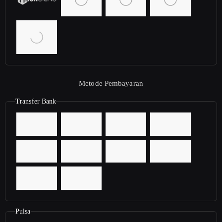
Metode Pembayaran
Transfer Bank
Pulsa