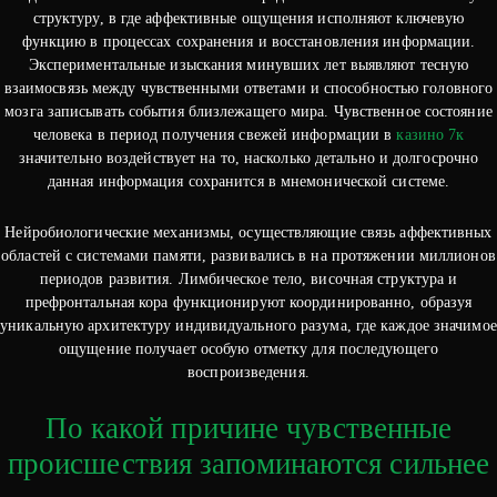
структуру, в где аффективные ощущения исполняют ключевую
функцию в процессах сохранения и восстановления информации.
Экспериментальные изыскания минувших лет выявляют тесную
взаимосвязь между чувственными ответами и способностью головного
мозга записывать события близлежащего мира. Чувственное состояние
человека в период получения свежей информации в
казино 7к
значительно воздействует на то, насколько детально и долгосрочно
данная информация сохранится в мнемонической системе.
Нейробиологические механизмы, осуществляющие связь аффективных
областей с системами памяти, развивались в на протяжении миллионов
периодов развития. Лимбическое тело, височная структура и
префронтальная кора функционируют координированно, образуя
уникальную архитектуру индивидуального разума, где каждое значимое
ощущение получает особую отметку для последующего
воспроизведения.
По какой причине чувственные
происшествия запоминаются сильнее