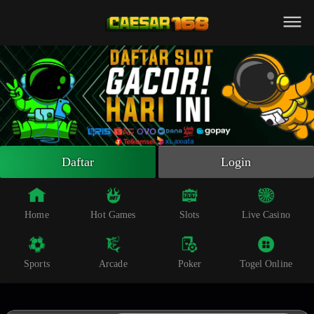
Beranda
Slot Online
Live Casino
Sportsbook
Arcade
Togel Online
Daftar
Login
Poker
Whatsapp
Home
Hot Games
Slots
Live Casino
Telegram
Sports
Arcade
Poker
Togel Online
Livechat