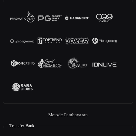
Metode Pembayaran
Transfer Bank