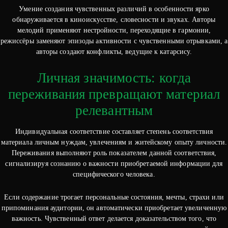
Умение создания чувственных различий в особенности ярко
обнаруживается в киноискусстве, словесности и звуках. Авторы
мелодий применяют нестройности, переходящие в гармонии,
режиссёры заменяют эпизоды активности с чувственными отрывками, а
авторы создают конфликты, ведущие к катарсису.
Личная значимость: когда
переживания превращают материал
релевантным
Индивидуальная соответствие составляет степень соответствия
материала личным нуждам, увлечениям и житейскому опыту личности.
Переживания выполняют роль показателем данной соответствия,
сигнализируя сознанию о важности приобретаемой информации для
специфического человека.
Если содержание трогает персональные состояния, мечты, страхи или
припоминания аудитории, он автоматически приобретает увеличенную
важность. Чувственный ответ делается доказательством того, что