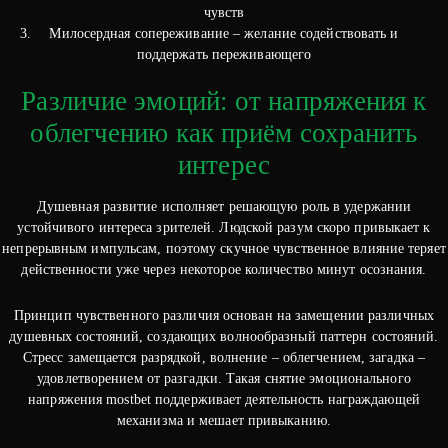
чувств
Милосердная сопереживание – желание содействовать и
поддержать переживающего
Различие эмоций: от напряжения к
облегчению как приём сохранить
интерес
Душевная развитие исполняет решающую роль в удержании
устойчивого интереса зрителей. Людской разум скоро привыкает к
непрерывным импульсам, поэтому скучное чувственное влияние теряет
действенности уже через некоторое количество минут осознания.
Принцип чувственного различия основан на замещении различных
душевных состояний, создающих волнообразный паттерн состояний.
Стресс замещается разрядкой, волнение – облегчением, загадка –
удовлетворением от разгадки. Такая снятие эмоционального
напряжения mostbet поддерживает деятельность награждающей
механизма и мешает привыканию.