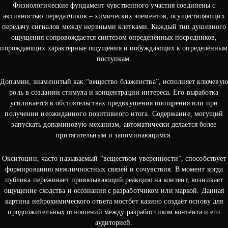
Физиологические фундамент чувственного участия соединены с
активностью передатчиков – химических элементов, осуществляющих
передачу сигналов между нервными клетками. Каждый тип душевного
ощущения сопровождается синтезом определённых посредников,
порождающих характерные ощущения и побуждающих к определённым
поступкам.
Допамин, знаменитый как “вещество блаженства”, исполняет ключевую
роль в создании стимула и концентрации интереса. Его выработка
усиливается в обстоятельствах предвкушения поощрения или при
получении неожиданного позитивного итога. Содержание, могущий
запускать допаминовую механизм, автоматически делается более
притягательным и запоминающимся.
Окситоцин, часто называемый “веществом уверенности”, способствует
формированию межличностных связей и сочувствия. В момент когда
публика переживает привязывающий реакцию на контент, возникает
ощущение сходства и осознания с разработчиком или маркой. Данная
картина нейрохимического ответа мостбет казино создаёт основу для
продолжительных отношений между разработчиком контента и его
аудиторией.