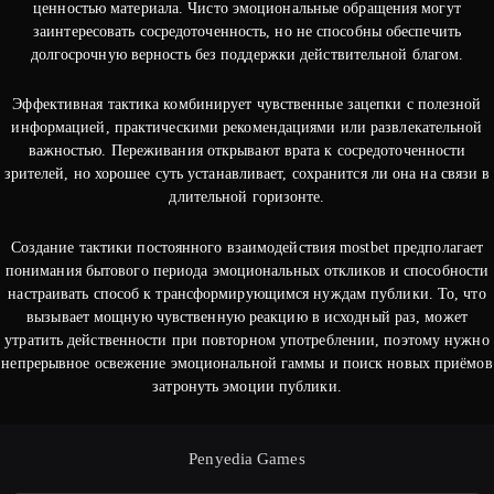
ценностью материала. Чисто эмоциональные обращения могут
заинтересовать сосредоточенность, но не способны обеспечить
долгосрочную верность без поддержки действительной благом.
Эффективная тактика комбинирует чувственные зацепки с полезной
информацией, практическими рекомендациями или развлекательной
важностью. Переживания открывают врата к сосредоточенности
зрителей, но хорошее суть устанавливает, сохранится ли она на связи в
длительной горизонте.
Создание тактики постоянного взаимодействия mostbet предполагает
понимания бытового периода эмоциональных откликов и способности
настраивать способ к трансформирующимся нуждам публики. То, что
вызывает мощную чувственную реакцию в исходный раз, может
утратить действенности при повторном употреблении, поэтому нужно
непрерывное освежение эмоциональной гаммы и поиск новых приёмов
затронуть эмоции публики.
Penyedia Games