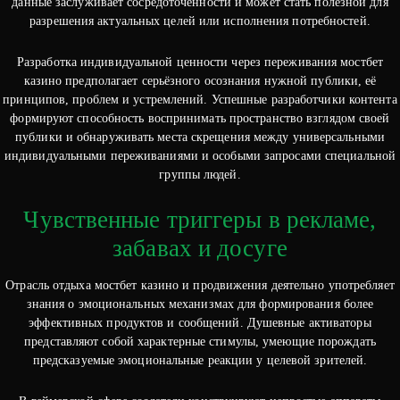
данные заслуживает сосредоточенности и может стать полезной для
разрешения актуальных целей или исполнения потребностей.
Разработка индивидуальной ценности через переживания мостбет
казино предполагает серьёзного осознания нужной публики, её
принципов, проблем и устремлений. Успешные разработчики контента
формируют способность воспринимать пространство взглядом своей
публики и обнаруживать места скрещения между универсальными
индивидуальными переживаниями и особыми запросами специальной
группы людей.
Чувственные триггеры в рекламе,
забавах и досуге
Отрасль отдыха мостбет казино и продвижения деятельно употребляет
знания о эмоциональных механизмах для формирования более
эффективных продуктов и сообщений. Душевные активаторы
представляют собой характерные стимулы, умеющие порождать
предсказуемые эмоциональные реакции у целевой зрителей.