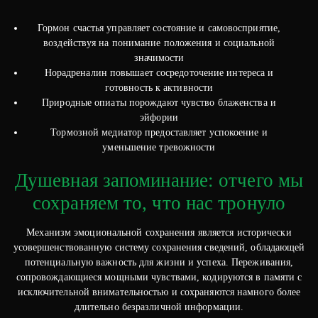
Гормон счастья управляет состояние и самовосприятие,
воздействуя на понимание положения и социальной
значимости
Норадреналин повышает сосредоточение интереса и
готовность к активности
Природные опиаты порождают чувство блаженства и
эйфории
Тормозной медиатор предоставляет успокоение и
уменьшение тревожности
Душевная запоминание: отчего мы
сохраняем то, что нас тронуло
Механизм эмоциональной сохранения является исторически
усовершенствованную систему сохранения сведений, обладающей
потенциальную важность для жизни и успеха. Переживания,
сопровождающиеся мощными чувствами, кодируются в памяти с
исключительной внимательностью и сохраняются намного более
длительно безразличной информации.