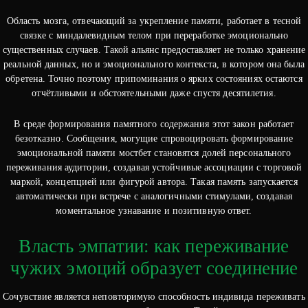
Область мозга, отвечающий за укрепление памяти, работает в тесной
связке с миндалевидным телом при переработке эмоционально
существенных случаев. Такой альянс предоставляет не только хранение
реальной данных, но и эмоционального контекста, в котором она была
обретена. Точно поэтому припоминания о ярких состояниях остаются
отчётливыми и обстоятельными даже спустя десятилетия.
В среде формирования памятного содержания этот закон работает
безотказно. Сообщения, могущие спровоцировать формирование
эмоциональной памяти мостбет становятся долей персонального
переживания аудитории, создавая устойчивые ассоциации с торговой
маркой, концепцией или фигурой автора. Такая память запускается
автоматически при встрече с аналогичными стимулами, создавая
моментальное узнавание и позитивную ответ.
Власть эмпатии: как переживание
чужих эмоций образует соединение
Сочувствие является неповторимую способность индивида переживать