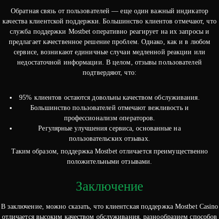
Обратная связь от пользователей — еще один важный индикатор
качества клиентской поддержки. Большинство клиентов отмечают, что
служба поддержки Mostbet оперативно реагирует на их запросы и
предлагает качественное решение проблем. Однако, как и в любом
сервисе, возникают единичные случаи медленной реакции или
недостаточной информации. В целом, отзывы пользователей
подтвердяют, что:
95% клиентов остаются довольны качеством обслуживания.
Большинство пользователей отмечают вежливость и
профессионализм операторов.
Регулярные улучшения сервиса, основанные на
пользовательских отзывах.
Таким образом, поддержка Mostbet отличается преимущественно
положительными отзывами.
Заключение
В заключение, можно сказать, что клиентская поддержка Mostbet Casino
отличается высоким качеством обслуживания, разнообразием способов