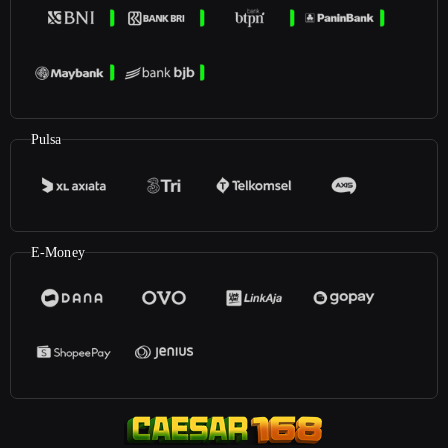
Pulsa
E-Money