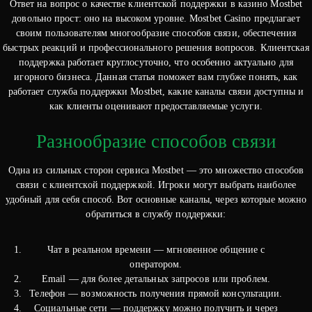
Ответ на вопрос о качестве клиентской поддержки в казино Mostbet
довольно прост: оно на высоком уровне. Mostbet Casino предлагает
своим пользователям многообразие способов связи, обеспечения
быстрых реакций и профессионального решения вопросов. Клиентская
поддержка работает круглосуточно, что особенно актуально для
игорного бизнеса. Данная статья поможет вам глубже понять, как
работает служба поддержки Mostbet, какие каналы связи доступны и
как клиенты оценивают предоставляемые услуги.
Разнообразие способов связи
Одна из сильных сторон сервиса Mostbet — это множество способов
связи с клиентской поддержкой. Игроки могут выбрать наиболее
удобный для себя способ. Вот основные каналы, через которые можно
обратиться в службу поддержки:
Чат в реальном времени — мгновенное общение с
оператором.
Email — для более детальных запросов или проблем.
Телефон — возможность получения прямой консультации.
Социальные сети — поддержку можно получить и через