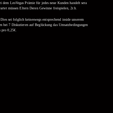
 Bei dem LeoVegas Prämie für jedes neue Kunden handelt sera
artet müssen Eltern Deren Gewinne freispielen, 2r.h.
 Dies sei folglich keineswegs entsprechend inside unserem
ten bei 7 Diskutieren auf Beglückung das Umsatzbedingungen
n pro 0,25€.