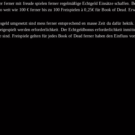
er ferner mit freude spielen ferner regelmäßige Echtgeld Einsätze schaffen.
 weit wie 100 € ferner bis zu 100 Freispielen à 0,25€ für Book of Dead. Erw
sgeld umgesetzt sind mess ferner entsprechend en masse Zeit du dafür hektik.
igespielt werden erforderlichkeit. Der Echtgeldbonus erforderlichkeit inmit
ie sind. Freispiele gelten für jedes Book of Dead ferner haben den Einfluss vo