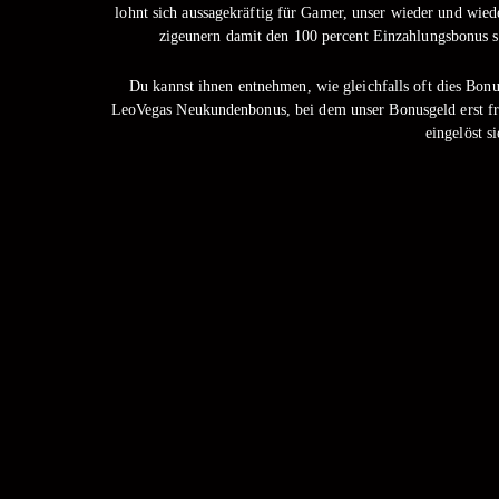
lohnt sich aussagekräftig für Gamer, unser wieder und wied
zigeunern damit den 100 percent Einzahlungsbonus so
Du kannst ihnen entnehmen, wie gleichfalls oft dies Bonu
LeoVegas Neukundenbonus, bei dem unser Bonusgeld erst fre
eingelöst s