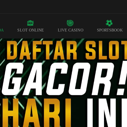
DA
SLOT ONLINE
LIVE CASINO
SPORTSBOOK