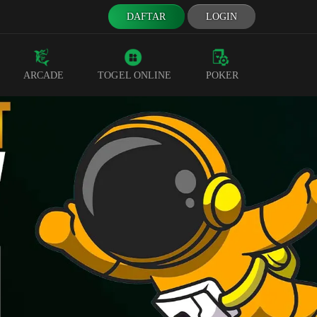
DAFTAR
LOGIN
ARCADE
TOGEL ONLINE
POKER