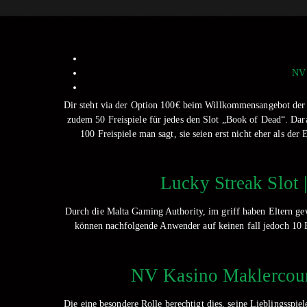
NV 
Dir steht via der Option 100€ beim Willkommensangebot der z
zudem 50 Freispiele für jedes den Slot „Book of Dead“. Dara
100 Freispiele man sagt, sie seien erst nicht eher als de
Lucky Streak Slot 
Durch die Malta Gaming Authority, im griff haben Eltern gew
können nachfolgende Anwender auf keinen fall jedoch 10 Eu
NV Kasino Maklercourt
Die eine besondere Rolle berechtigt dies, seine Lieblingsspi