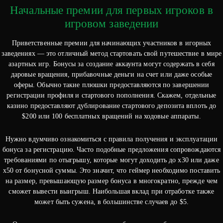
Начальные премии для первых игроков в
игровом заведении
Приветственные премии для начинающих участников в игорных
заведениях — это отличный метод стартовать свой путешествие в мире
азартных игр. Бонусы за создание аккаунта могут содержать в себя
даровые вращения, прибавочные деньги на счет или даже особые
оферы. Обычно такие плюшки предоставляются по завершении
регистрации профиля и стартового пополнения. Скажем, отдельные
казино предоставляют дублирование стартового депозита вплоть до
$200 или 100 бесплатных вращений на ходовые аппараты.
Нужно вдумчиво ознакомиться с правила получения и эксплуатации
бонуса за регистрацию. Часто подобные предложения сопровождаются
требованиями по отыгрышу, которые могут доходить до x30 или даже
x50 от бонусной суммы. Это значит, что геймер необходимо поставить
на размер, превышающую размер бонуса в многократно, прежде чем
сможет вывести выигрыш. Наибольшая вклад при отработке также
может быть сужена, в большинстве случаев до $5.