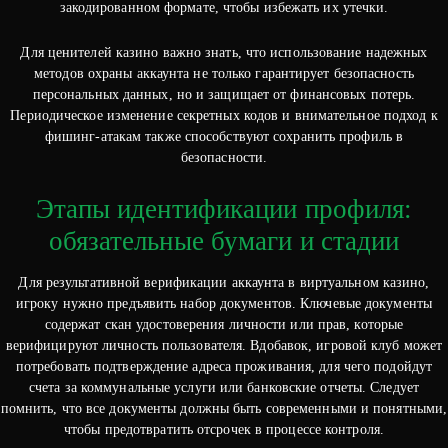
закодированном формате, чтобы избежать их утечки.
Для ценителей казино важно знать, что использование надежных
методов охраны аккаунта не только гарантирует безопасность
персональных данных, но и защищает от финансовых потерь.
Периодическое изменение секретных кодов и внимательное подход к
фишинг-атакам также способствуют сохранить профиль в
безопасности.
Этапы идентификации профиля:
обязательные бумаги и стадии
Для результативной верификации аккаунта в виртуальном казино,
игроку нужно предъявить набор документов. Ключевые документы
содержат скан удостоверения личности или прав, которые
верифицируют личность пользователя. Вдобавок, игровой клуб может
потребовать подтверждение адреса проживания, для чего подойдут
счета за коммунальные услуги или банковские отчеты. Следует
помнить, что все документы должны быть современными и понятными,
чтобы предотвратить отсрочек в процессе контроля.