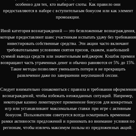
особенно для тех, кто выбирает слоты. Как правило они
предоставляются в наборе с вступительным бонусом или как элемент
промоакции.
Иной категория вознаграждений — это безвложенные вознаграждения,
которые предоставляют шанс участникам испытать удачу без требования
инвестировать собственные средства. Эти акции часто включают
требовательными условиями снятия призов, скажем, наибольшей
суммой вывода средств или значительным вейджером. Кэшбэк премии
возвращают часть утраченных денег и обычно равняются от 5% до 15%.
Такие методы позволяют уменьшить потери и не прекращать
развлечение даже по завершении неуспешной сессии.
Следует внимательно ознакомиться с правила и требования оформления
вознаграждений, чтобы избежать неожиданных ситуаций. Например,
некоторые казино лимитируют применение бонусов для конкретных
игр или устанавливают максимальные ставки при игре с активным
бонусом. Пользователям советуется всегда осматривать временные
рамки активности предложений и принимать во внимание условия по
регионам, чтобы извлечь максимум пользы из предложенных акций.