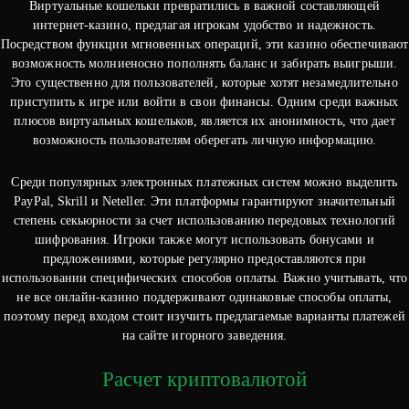
Виртуальные кошельки превратились в важной составляющей
интернет-казино, предлагая игрокам удобство и надежность.
Посредством функции мгновенных операций, эти казино обеспечивают
возможность молниеносно пополнять баланс и забирать выигрыши.
Это существенно для пользователей, которые хотят незамедлительно
приступить к игре или войти в свои финансы. Одним среди важных
плюсов виртуальных кошельков, является их анонимность, что дает
возможность пользователям оберегать личную информацию.
Среди популярных электронных платежных систем можно выделить
PayPal, Skrill и Neteller. Эти платформы гарантируют значительный
степень секьюрности за счет использованию передовых технологий
шифрования. Игроки также могут использовать бонусами и
предложениями, которые регулярно предоставляются при
использовании специфических способов оплаты. Важно учитывать, что
не все онлайн-казино поддерживают одинаковые способы оплаты,
поэтому перед входом стоит изучить предлагаемые варианты платежей
на сайте игорного заведения.
Расчет криптовалютой