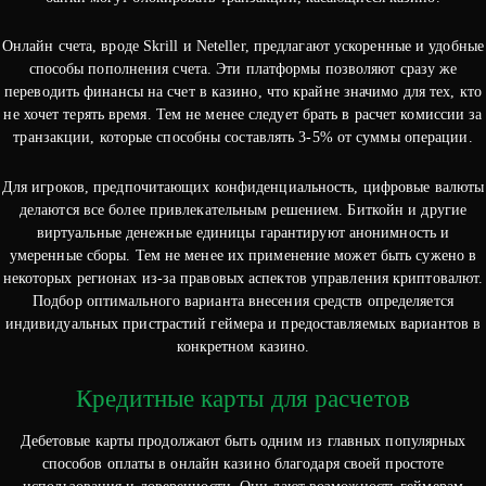
Онлайн счета, вроде Skrill и Neteller, предлагают ускоренные и удобные
способы пополнения счета. Эти платформы позволяют сразу же
переводить финансы на счет в казино, что крайне значимо для тех, кто
не хочет терять время. Тем не менее следует брать в расчет комиссии за
транзакции, которые способны составлять 3-5% от суммы операции.
Для игроков, предпочитающих конфиденциальность, цифровые валюты
делаются все более привлекательным решением. Биткойн и другие
виртуальные денежные единицы гарантируют анонимность и
умеренные сборы. Тем не менее их применение может быть сужено в
некоторых регионах из-за правовых аспектов управления криптовалют.
Подбор оптимального варианта внесения средств определяется
индивидуальных пристрастий геймера и предоставляемых вариантов в
конкретном казино.
Кредитные карты для расчетов
Дебетовые карты продолжают быть одним из главных популярных
способов оплаты в онлайн казино благодаря своей простоте