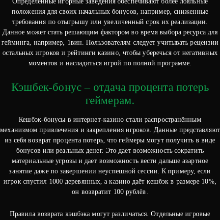
Определенные игорные заведения обеспечивают более лояльные
положения для своих начальных бонусов, например, сниженные
требования по отыгрышу или увеличенный срок их реализации.
Данное может стать решающим фактором во время выбора ресурса для
гейминга, например, 1вин. Пользователям следует учитывать рецензии
остальных игроков и рейтинги казино, чтобы уберечься от негативных
моментов и насладиться игрой по полной программе.
Кэшбек-бонус – отдача процента потерь
геймерам.
Кешбэк-бонусы в интернет-казино стали распространённым
механизмом привлечения и закрепления игроков. Данные представляют
из себя возврат процента потерь, что геймеры могут получить в виде
бонусов или реальных денег. Это дает возможность сократить
материальные угрозы и дает возможность вести дальше азартное
занятие даже по завершении неуспешной сессии. К примеру, если
игрок спустил 1000 деревянных, а казино даёт кешбэк в размере 10%,
он возвратит 100 рублёв.
Правила возврата кэшбэка могут различаться. Отдельные игровые