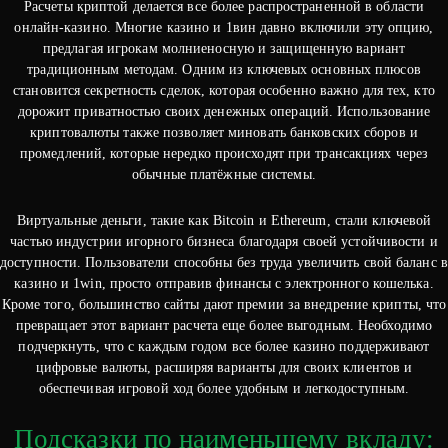
Расчеты криптой делается все более распространенной в области
онлайн-казино. Многие казино и 1вин давно включили эту опцию,
предлагая игрокам молниеносную и защищенную вариант
традиционным методам. Одним из ключевых основных плюсов
становится секретность сделок, которая особенно важно для тех, кто
дорожит приватностью своих денежных операций. Использование
криптовалюты также позволяет миновать банковских сборов и
промедлений, которые нередко происходят при трансакциях через
обычные платёжные системы.
Виртуальные деньги, такие как Bitcoin и Ethereum, стали ключевой
частью индустрии игорного бизнеса благодаря своей устойчивости и
доступности. Пользователи способны без труда увеличить свой баланс в
казино и 1win, просто отправив финансы с электронного кошелька.
Кроме того, большинство сайты дают премии за внедрение крипты, что
превращает этот вариант расчета еще более выгодным. Необходимо
подчеркнуть, что с каждым годом все более казино поддерживают
цифровые валюты, расширяя варианты для своих клиентов и
обеспечивая игровой ход более удобным и легкодоступным.
Подсказки по наименьшему вкладу: