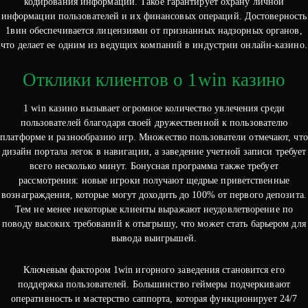
кодирования информации. Такое гарантирует охрану личной
информации пользователей и их финансовых операций. Достоверность
1вин обеспечивается лицензиями от признанных надзорных органов,
что делает ее одним из ведущих компаний в индустрии онлайн-казино.
Отклики клиентов о 1win казино
1 win казино вызывает огромное количество увлечения среди
пользователей благодаря своей дружественной к пользователю
платформе и разнообразию игр. Множество пользователи отмечают, что
дизайн портала легок в навигации, а заведение учетной записи требует
всего несколько минут. Бонусная программа также требует
рассмотрения: новые игроки получают щедрые приветственные
вознаграждения, которые могут доходить до 100% от первого депозита.
Тем не менее некоторые клиенты выражают неудовлетворение по
поводу высоких требований к отыгрышу, что может стать барьером для
вывода выигрышей.
Ключевым фактором 1win игорного заведения становится его
поддержка пользователей. Большинство геймеры подчеркивают
оперативность и мастерство саппорта, которая функционирует 24/7