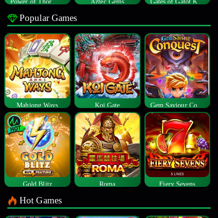
Power of Thor Megaways
Aztec Gems
Gates of Gatot Kaca
Popular Games
Mahjong Ways
Koi Gate
Gem Saviour Conquest
Gold Blitz
Roma
Fiery Sevens
Hot Games