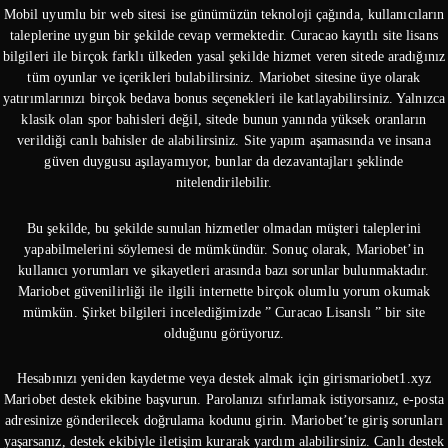
Mobil uyumlu bir web sitesi ise günümüzün teknoloji çağında, kullanıcıların
taleplerine uygun bir şekilde cevap vermektedir. Curacao kayıtlı site lisans
bilgileri ile birçok farklı ülkeden yasal şekilde hizmet veren sitede aradığınız
tüm oyunlar ve içerikleri bulabilirsiniz. Mariobet sitesine üye olarak
yatırımlarınızı birçok bedava bonus seçenekleri ile katlayabilirsiniz. Yalnızca
klasik olan spor bahisleri değil, sitede bunun yanında yüksek oranların
verildiği canlı bahisler de alabilirsiniz. Site yapım aşamasında ve insana
güven duygusu aşılayamıyor, bunlar da dezavantajları şeklinde
nitelendirilebilir.
Bu şekilde, bu şekilde sunulan hizmetler olmadan müşteri taleplerini
yapabilmelerini söylemesi de mümkündür. Sonuç olarak, Mariobet’in
kullanıcı yorumları ve şikayetleri arasında bazı sorunlar bulunmaktadır.
Mariobet güvenilirliği ile ilgili internette birçok olumlu yorum okumak
mümkün. Şirket bilgileri incelediğimizde ” Curacao Lisanslı ” bir site
olduğunu görüyoruz.
Hesabınızı yeniden kaydetme veya destek almak için girismariobet1.xyz
Mariobet destek ekibine başvurun. Parolanızı sıfırlamak istiyorsanız, e-posta
adresinize gönderilecek doğrulama kodunu girin. Mariobet’te giriş sorunları
yaşarsanız, destek ekibiyle iletişim kurarak yardım alabilirsiniz. Canlı destek