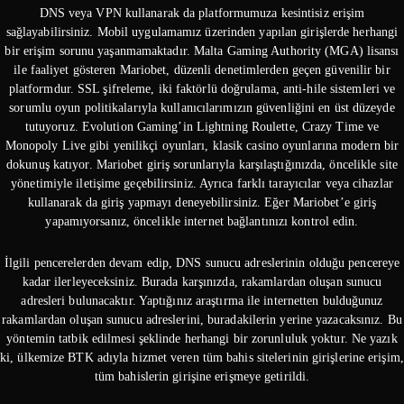
DNS veya VPN kullanarak da platformumuza kesintisiz erişim
sağlayabilirsiniz. Mobil uygulamamız üzerinden yapılan girişlerde herhangi
bir erişim sorunu yaşanmamaktadır. Malta Gaming Authority (MGA) lisansı
ile faaliyet gösteren Mariobet, düzenli denetimlerden geçen güvenilir bir
platformdur. SSL şifreleme, iki faktörlü doğrulama, anti-hile sistemleri ve
sorumlu oyun politikalarıyla kullanıcılarımızın güvenliğini en üst düzeyde
tutuyoruz. Evolution Gaming’in Lightning Roulette, Crazy Time ve
Monopoly Live gibi yenilikçi oyunları, klasik casino oyunlarına modern bir
dokunuş katıyor. Mariobet giriş sorunlarıyla karşılaştığınızda, öncelikle site
yönetimiyle iletişime geçebilirsiniz. Ayrıca farklı tarayıcılar veya cihazlar
kullanarak da giriş yapmayı deneyebilirsiniz. Eğer Mariobet’e giriş
yapamıyorsanız, öncelikle internet bağlantınızı kontrol edin.
İlgili pencerelerden devam edip, DNS sunucu adreslerinin olduğu pencereye
kadar ilerleyeceksiniz. Burada karşınızda, rakamlardan oluşan sunucu
adresleri bulunacaktır. Yaptığınız araştırma ile internetten bulduğunuz
rakamlardan oluşan sunucu adreslerini, buradakilerin yerine yazacaksınız. Bu
yöntemin tatbik edilmesi şeklinde herhangi bir zorunluluk yoktur. Ne yazık
ki, ülkemize BTK adıyla hizmet veren tüm bahis sitelerinin girişlerine erişim,
tüm bahislerin girişine erişmeye getirildi.