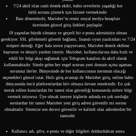
7/24 aktif olan canlı destek ekibi, bahis severlerin yaşadığı her
türlü sorunu çözmek için hizmet vermektedir.
Bazı dönemlerde, Mariobet’in resmi sosyal medya hesapları
üzerinden güncel giriş linkleri paylaşılır.
18 yaşından büyük olmanız ve geçerli bir e-posta adresinizin olması
gerekiyor. SSL şifrelemeli güvenli bağlantı, lisanslı oyun yazılımları ve 7/24
müşteri desteği. Eğer hala sorun yaşıyorsanız, Mariobet destek ekibine
başvurun ve detaylı yardım isteyin. Mariobet, kullanıcılarına daha hızlı ve
etkili bir bilgi akışı sağlamak için Telegram kanalını da aktif olarak
kullanmaktadır. Sitede gelen her engel sonrası yeni domain açma aşaması
sorunsuz ilerler. Bünyesinde de her kullanıcısının memnun olacağı
seçenekleri güncel tutar. Hızlı giriş avantajı ile Mariobet giriş, online bahis
dünyasında öncü platformlardan biri olmaya devam etmektedir. En çok
merak edilen konulardan bir tanesi olan güvenliği konusunda sizlere bilgi
vermek istiyoruz. Üye olmak isteyen kişilerin aslında en çok sorduğu
sorulardan bir tanesi Mariobet yeni giriş adresi güvenilir mi sorusu
olmaktadır. Sitemize son derece güvenilir ve kaliteli olan adreslerden bir
tanesidir.
Kullanıcı adı, şifre, e-posta ve diğer bilgileri doldurduktan sonra