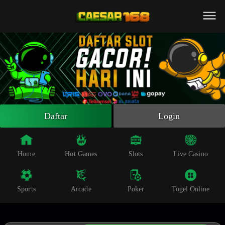
Beranda
Slot Online
Live Casino
Sportsbook
Arcade
Togel Online
Daftar
Login
Poker
Whatsapp
Home
Hot Games
Slots
Live Casino
Telegram
Sports
Arcade
Poker
Togel Online
Livechat