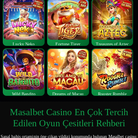
Lucky Neko
Fortune Tiger
Treasures of Aztec
Wild Bandito
Dreams of Macau
Rooster Rumble
Masalbet Casino En Çok Tercih
Edilen Oyun Çesitleri Rehberi
Sanal bahis ortaminin öne çikan yildizi konumunda bulunan Masalbet casino;