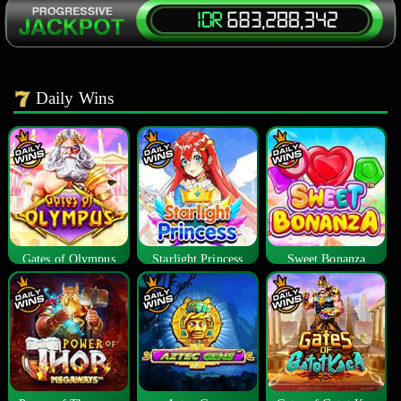
Daily Wins
Gates of Olympus
Starlight Princess
Sweet Bonanza