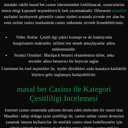
alandaki rakibi masal bet casino isletmesinden farklilasarak, oyuncularina
temin ettigi kapsamli seçenekleriyle fark yaratmaktadir. Dilerseniz
masalbet
sayfasini inceleyerek güvenilir casino siteleri arasinda zirvede yer alan bu
essiz online casino markasinda casino tutkusunu zirvede hissedebilirsiniz.
Video Slotlar: Çesitli ilgi çekici konsept ve de fonksiyonla
kurgulanmis makineler, talihini test etmek amaçlayanlar adina
mükemmeldir.
Strateji Oyunlari: Blackjack benzeri efsanelesmis türler, zeka
sevenler adina benzersiz bir heyecan saglar.
Listelenen bu özel seçenekler ile, üyeler diledikleri anda masalara katilabilir
böylece gelir saglamaya baslayabilirler.
masal bet Casino ile Kategori
Çesitliligi Incelemesi
Internet casino ortaminda çekisme devam eden sitelerden bir tanesi olan
Masalbet; sahip oldugu oyun çesitliligi ile, casino online casino deneyimi
yasamak isteyen kullanicilar ile nitelikli casino sitesi hedefleyenler için