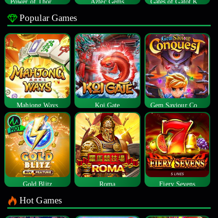
Power of Thor Megaways
Aztec Gems
Gates of Gatot Kaca
Popular Games
Mahjong Ways
Koi Gate
Gem Saviour Conquest
Gold Blitz
Roma
Fiery Sevens
Hot Games