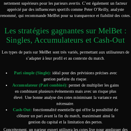
nettement supérieurs pour les parieurs avertis. C’est également un facteur
apprécié par des influenceurs sportifs comme Peter O’Reilly, analyste
renommé, qui recommande MelBet pour sa transparence et fiabilité des cotes.
Les stratégies gagnantes sur MelBet :
Singles, Accumulateurs et Cash-Out
Les types de paris sur MelBet sont très variés, permettant aux utilisateurs de
s’adapter à leur profil et au contexte du match.
Pari simple (Single):
idéal pour des prévisions précises avec
gestion parfaite du risque.
Accumulateur (Pari combiné):
permet de multiplier les gains
en combinant plusieurs événements mais avec un risque plus
élevé. Une bonne analyse des cotes minimisant la variance est
nécessaire.
Cash-Out:
fonctionnalité essentielle qui offre la possibilité de
clôturer un pari avant la fin du match, maximisant ainsi la
gestion du capital et la limitation des pertes.
Concrètement, un parieur expert utilisera les cotes live pour appliquer des