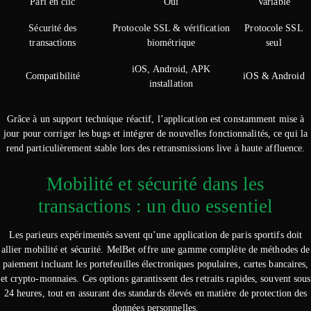
Pari en clic
Oui
Variable
Sécurité des
Protocole SSL & vérification
Protocole SSL
transactions
biométrique
seul
iOS, Android, APK
Compatibilité
iOS & Android
installation
Grâce à un support technique réactif, l’application est constamment mise à
jour pour corriger les bugs et intégrer de nouvelles fonctionnalités, ce qui la
rend particulièrement stable lors des retransmissions live à haute affluence.
Mobilité et sécurité dans les
transactions : un duo essentiel
Les parieurs expérimentés savent qu’une application de paris sportifs doit
allier mobilité et sécurité. MelBet offre une gamme complète de méthodes de
paiement incluant les portefeuilles électroniques populaires, cartes bancaires,
et crypto-monnaies. Ces options garantissent des retraits rapides, souvent sous
24 heures, tout en assurant des standards élevés en matière de protection des
données personnelles.