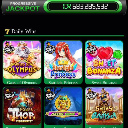
Daily Wins
Gates of Olympus
Starlight Princess
Sweet Bonanza