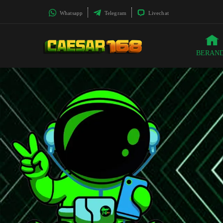
Whatsapp
Telegram
Livechat
BERAN