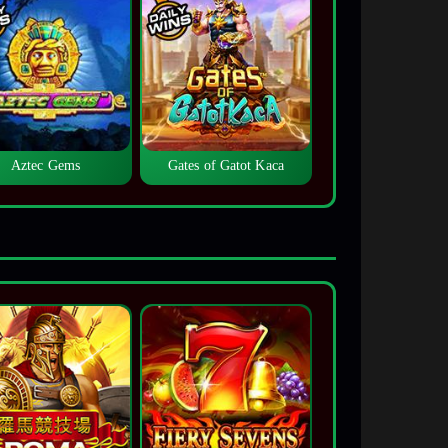
Aztec Gems
Gates of Gatot Kaca