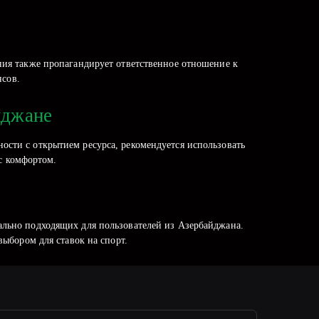
ния также пропагандирует ответственное отношение к
нсов.
йджане
ости с открытием ресурса, рекомендуется использовать
с комфортом.
ально подходящих для пользователей из Азербайджана.
ыбором для ставок на спорт.