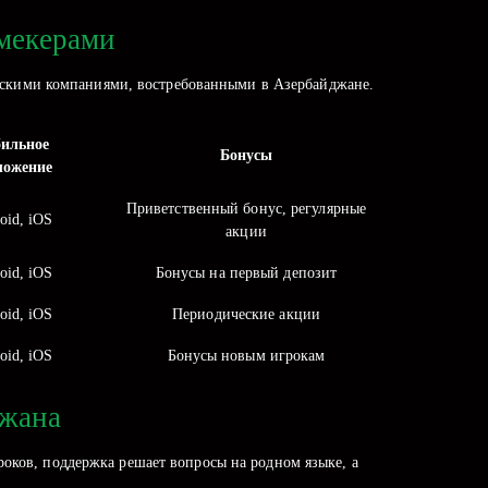
мекерами
рскими компаниями, востребованными в Азербайджане.
ильное
Бонусы
ложение
Приветственный бонус, регулярные
oid, iOS
акции
oid, iOS
Бонусы на первый депозит
oid, iOS
Периодические акции
oid, iOS
Бонусы новым игрокам
джана
роков, поддержка решает вопросы на родном языке, а