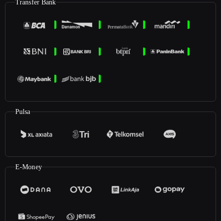
Transfer Bank
Pulsa
E-Money