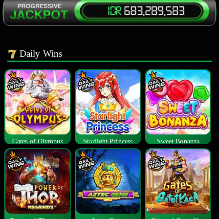
Daily Wins
Gates of Olympus
Starlight Princess
Sweet Bonanza