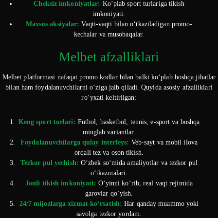
Cheksiz imkoniyatlar:
Ko‘plab sport turlariga tikish
imkoniyati.
Maxsus aksiyalar:
Vaqti-vaqti bilan o‘tkaziladigan promo-
kechalar va musobaqalar.
Melbet afzalliklari
Melbet platformasi nafaqat promo kodlar bilan balki ko‘plab boshqa jihatlar
bilan ham foydalanuvchilarni o‘ziga jalb qiladi. Quyida asosiy afzalliklari
ro‘yxati keltirilgan:
Keng sport turlari:
Futbol, basketbol, tennis, e-sport va boshqa
minglab variantlar.
Foydalanuvchilarga qulay interfeys:
Veb-sayt va mobil ilova
orqali tez va oson tikish.
Tezkor pul yechish:
O‘zbek so‘mida amaliyotlar va tezkor pul
o‘tkazmalari.
Jonli tikish imkoniyati:
O‘yinni ko‘rib, real vaqt rejimida
garovlar qo‘yish.
24/7 mijozlarga xizmat ko‘rsatish:
Har qanday muammo yoki
savolga tezkor yordam.