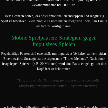
Gewinnmitnahme bei 100 Euro.
Diese Grenzen helfen, das Spiel emotional zu entkoppeln und langfristig
Spaß zu bewahren. Viele mobile Casinos bieten integrierte Tools, um Limits
einfach zu konfigurieren.
Mobile Spielpausen: Strategien gegen
impulsives Spielen
Regelmäßige Pausen sind essenziell, um impulsives Verhalten zu vermeiden.
Eine bewährte Strategie ist die sogenannte “Timer-Methode”: Nach einer
festgelegten Spielzeit (z.B. 20 Minuten) wird eine Pause eingelegt, um den
Kopf frei zu bekommen.
“Disziplin ist der Schlüssel, um beim mobilen Roulette
langfristig erfolgreich zu sein.” – Expertenmeinung
Technologische Hilfsmittel, wie Erinnerungs-Apps, unterstützen dabei, das