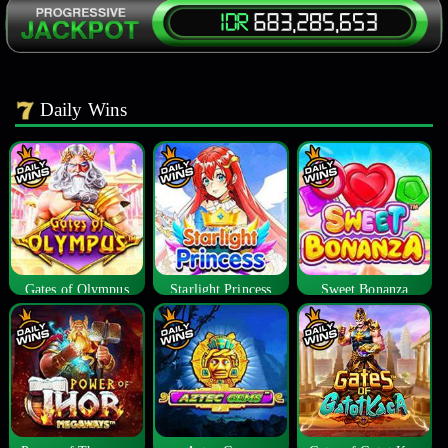
Daily Wins
Gates of Olympus
Starlight Princess
Sweet Bonanza