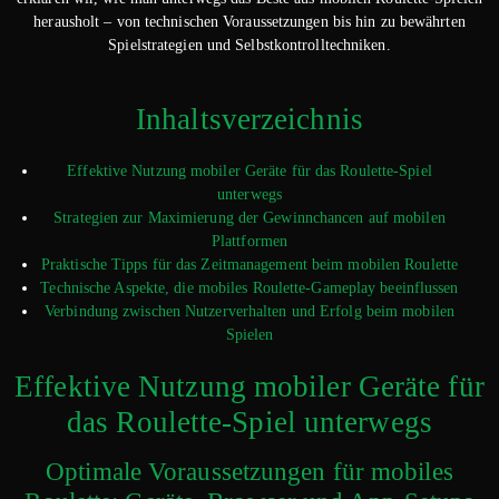
herausholt – von technischen Voraussetzungen bis hin zu bewährten
Spielstrategien und Selbstkontrolltechniken.
Inhaltsverzeichnis
Effektive Nutzung mobiler Geräte für das Roulette-Spiel
unterwegs
Strategien zur Maximierung der Gewinnchancen auf mobilen
Plattformen
Praktische Tipps für das Zeitmanagement beim mobilen Roulette
Technische Aspekte, die mobiles Roulette-Gameplay beeinflussen
Verbindung zwischen Nutzerverhalten und Erfolg beim mobilen
Spielen
Effektive Nutzung mobiler Geräte für
das Roulette-Spiel unterwegs
Optimale Voraussetzungen für mobiles