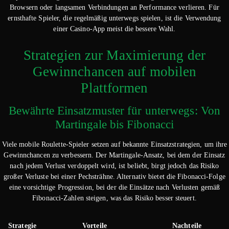
Browsern oder langsamen Verbindungen an Performance verlieren. Für
ernsthafte Spieler, die regelmäßig unterwegs spielen, ist die Verwendung
einer Casino-App meist die bessere Wahl.
Strategien zur Maximierung der
Gewinnchancen auf mobilen
Plattformen
Bewährte Einsatzmuster für unterwegs: Von
Martingale bis Fibonacci
Viele mobile Roulette-Spieler setzen auf bekannte Einsatzstrategien, um ihre
Gewinnchancen zu verbessern. Der Martingale-Ansatz, bei dem der Einsatz
nach jedem Verlust verdoppelt wird, ist beliebt, birgt jedoch das Risiko
großer Verluste bei einer Pechsträhne. Alternativ bietet die Fibonacci-Folge
eine vorsichtige Progression, bei der die Einsätze nach Verlusten gemäß
Fibonacci-Zahlen steigen, was das Risiko besser steuert.
Strategie
Vorteile
Nachteile