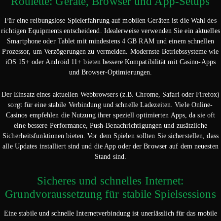
Roulette: Geräte, Browser und App-Setups
Für eine reibungslose Spielerfahrung auf mobilen Geräten ist die Wahl des
richtigen Equipments entscheidend. Idealerweise verwenden Sie ein aktuelles
Smartphone oder Tablet mit mindestens 4 GB RAM und einem schnellen
Prozessor, um Verzögerungen zu vermeiden. Modernste Betriebssysteme wie
iOS 15+ oder Android 11+ bieten bessere Kompatibilität mit Casino-Apps
und Browser-Optimierungen.
Der Einsatz eines aktuellen Webbrowsers (z.B. Chrome, Safari oder Firefox)
sorgt für eine stabile Verbindung und schnelle Ladezeiten. Viele Online-
Casinos empfehlen die Nutzung ihrer speziell optimierten Apps, da sie oft
eine bessere Performance, Push-Benachrichtigungen und zusätzliche
Sicherheitsfunktionen bieten. Vor dem Spielen sollten Sie sicherstellen, dass
alle Updates installiert sind und die App oder der Browser auf dem neuesten
Stand sind.
Sicheres und schnelles Internet:
Grundvoraussetzung für stabile Spielsessions
Eine stabile und schnelle Internetverbindung ist unerlässlich für das mobile