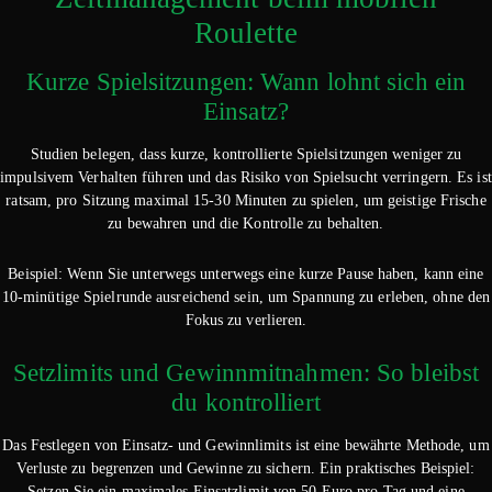
Roulette
Kurze Spielsitzungen: Wann lohnt sich ein
Einsatz?
Studien belegen, dass kurze, kontrollierte Spielsitzungen weniger zu
impulsivem Verhalten führen und das Risiko von Spielsucht verringern. Es ist
ratsam, pro Sitzung maximal 15-30 Minuten zu spielen, um geistige Frische
zu bewahren und die Kontrolle zu behalten.
Beispiel: Wenn Sie unterwegs unterwegs eine kurze Pause haben, kann eine
10-minütige Spielrunde ausreichend sein, um Spannung zu erleben, ohne den
Fokus zu verlieren.
Setzlimits und Gewinnmitnahmen: So bleibst
du kontrolliert
Das Festlegen von Einsatz- und Gewinnlimits ist eine bewährte Methode, um
Verluste zu begrenzen und Gewinne zu sichern. Ein praktisches Beispiel:
Setzen Sie ein maximales Einsatzlimit von 50 Euro pro Tag und eine