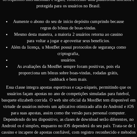
protegida para os usuários no Brasil.
Aumente o abono do seu de início depósito cumprindo because
regras do bônus de boas-vindas.
Mesmo desta maneira, a maioria 2 usuários retorna ao cassino
para voltar a jogar e aproveitar seus benefícios.
Além da licença, u MostBet possui protocolos de segurança como
criptografia,
usuários.
As avaliações da MostBet sempre foram positivas, pois ela
proporciona um bônus sobre boas-vindas, rodadas grátis,
cashback e bem mais.
Essa classe integra apostas esportivas e caça-níqueis, permitindo que os
usuários façam apostas no ano de competições simuladas para futebol,
basquete elizabeth corrida. O web site oficial da MostBet tem disponível em
virtude de usuários móveis um aplicativo otimizado afin de Android e iOS
para suas apostas, assim como the versão para personal computer.
Dependendo do teu dispositivo, as clases de download serão diferentes, no
Android os é simples, enquanto no iOS dependerá do seu país. Trata-se de 1
cassino e incapere de apostas confiável, com registro reconhecido e métodos