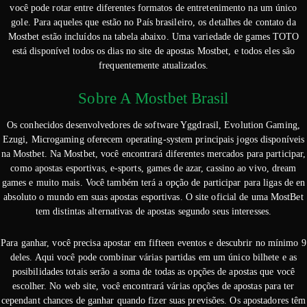
você pode rotar entre diferentes formatos de entretenimento na um único
gole. Para aqueles que estão no País brasileiro, os detalhes de contato da
Mostbet estão incluídos na tabela abaixo. Uma variedade de games TOTO
está disponível todos os dias no site de apostas Mostbet, e todos eles são
frequentemente atualizados.
Sobre A Mostbet Brasil
Os conhecidos desenvolvedores de software Yggdrasil, Evolution Gaming,
Ezugi, Microgaming oferecem operating-system principais jogos disponíveis
na Mostbet. Na Mostbet, você encontrará diferentes mercados para participar,
como apostas esportivas, e-sports, games de azar, cassino ao vivo, dream
games e muito mais. Você também terá a opção de participar para ligas de en
absoluto o mundo em suas apostas esportivas. O site oficial de uma MostBet
tem distintas alternativas de apostas segundo seus interesses.
Para ganhar, você precisa apostar em fifteen eventos e descubrir no mínimo 9
deles. Aqui você pode combinar várias partidas em um único bilhete e as
posibilidades totais serão a soma de todas as opções de apostas que você
escolher. No web site, você encontrará várias opções de apostas para ter
cependant chances de ganhar quando fizer suas previsões. Os apostadores têm