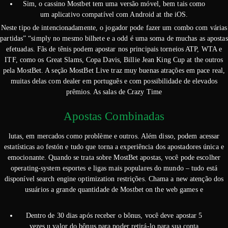
Sim, o cassino Mostbet tem uma versão móvel, bem tais como
um aplicativo compatível com Android at the iOS.
Neste tipo de intencionadamente, o jogador pode fazer um combo com várias
partidas” “simply no mesmo bilhete e a odd é uma soma de muchas as apostas
efetuadas. Fãs de tênis podem apostar nos principais torneios ATP, WTA e
ITF, como os Great Slams, Copa Davis, Billie Jean King Cup at the outros
pela MostBet. A seção MostBet Live traz muy buenas atrações em pace real,
muitas delas com dealer em português e com possibilidade de elevados
prêmios. As salas de Crazy Time
Apostas Combinadas
lutas, em mercados como problème e outros. Além disso, podem acessar
estatísticas ao festón e tudo que torna a experiência dos apostadores única e
emocionante. Quando se trata sobre MostBet apostas, você pode escolher
operating-system esportes e ligas mais populares do mundo – tudo está
disponível search engine optimization restrições. Chama a new atenção dos
usuários a grande quantidade de Mostbet on the web games e
Dentro de 30 dias após receber o bônus, você deve apostar 5
vezes u valor do bônus para poder retirá-lo para sua conta