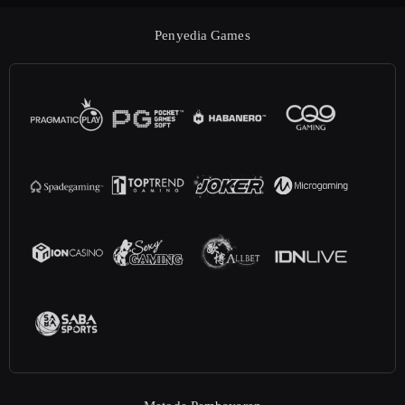
Penyedia Games