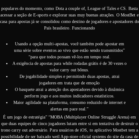
populares do momento, como Dota a couple of, League of Tales e CS. Basta
acessar a seção de E-sports e explorar suas muy buenas atrações. O MostBet e
casa para apostas já se consolidou como destino de jogadores e apostadores do
País brasileiro. Funcionando
Usando a opção multi-apostas, você também pode apostar em
uma série sobre eventos ao vivo que estão sendo transmitidos”
“para que todos possam vê-los em tempo real.
A exigência de apostas para while rodadas grátis é de 30 vezes o
valor carry out bônus.
De jogabilidade simples e permitindo duas apostas, atrai
jogadores em trata que de emoção
O basquete atrai a atenção dos apostadores devido à dinâmica
perform jogo e aos muitos indicadores estatísticos.
Maior agilidade na plataforma, consumo reduzido de internet e
alertas em pace real.”
É um jogo de estratégia” “MOBA (Multiplayer Online Struggle Arena) em
que duas equipes de cinco jogadores lutam entre si em tentativa de destruir o
trono carry out adversário. Para usuários de iOS, to aplicativo Mostbet tem a
possibilidade de ser baixado weil App-store oficial systems do site da casa de