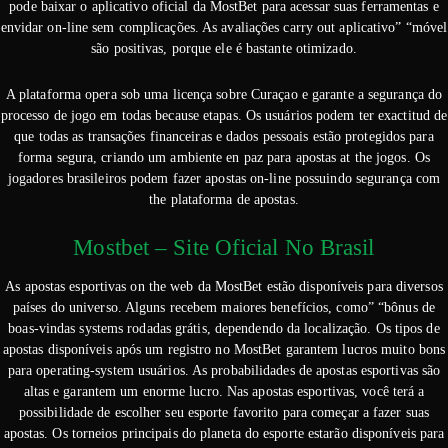
pode baixar o aplicativo oficial da MostBet para acessar suas ferramentas e
envidar on-line sem complicações. As avaliações carry out aplicativo” “móvel
são positivas, porque ele é bastante otimizado.
A plataforma opera sob uma licença sobre Curaçao e garante a segurança do
processo de jogo em todas because etapas. Os usuários podem ter exactitud de
que todas as transações financeiras e dados pessoais estão protegidos para
forma segura, criando um ambiente en paz para apostas at the jogos. Os
jogadores brasileiros podem fazer apostas on-line possuindo segurança com
the plataforma de apostas.
Mostbet – Site Oficial No Brasil
As apostas esportivas on the web da MostBet estão disponíveis para diversos
países do universo. Alguns recebem maiores benefícios, como” “bônus de
boas-vindas systems rodadas grátis, dependendo da localização. Os tipos de
apostas disponíveis após um registro no MostBet garantem lucros muito bons
para operating-system usuários. As probabilidades de apostas esportivas são
altas e garantem um enorme lucro. Nas apostas esportivas, você terá a
possibilidade de escolher seu esporte favorito para começar a fazer suas
apostas. Os torneios principais do planeta do esporte estarão disponíveis para