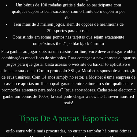
Um bônus de 100 rodadas grátis é dado ao participante com
qualquer depósito bem-sucedido, com o limite de o depósito por
dia.
Tem mais de 3 million jogos, além de opções de néanmoins de
20 esportes para apostar.
Consistindo em somar pontos nas tarjetas que sejam exatamente
ou próximas the 21, o blackjack é muito
Para ganhar ao jogar slots na um cassino on-line, você deve arriesgar e obter
combinações específicas de símbolos. Para começar a new apostar e jogar os
jogos para que gosta, basta acessar o web site ou baixar to aplicativo e
alimentar sua conta. Com o protocolo SSL, a Mostbet responsable a proteção
de seus usuários. Com 14 anos simply no setor, a Mostbet é uma empresa de
cassino e apostas on-line o qual garante entretenimento sobre qualidade e
promoções atraentes para todos os” “seus apostadores. Cadastre-se electronic
ganhe um bônus de 100%, la cual pode chegar a new até 1. seven-hundred
reais!
Tipos De Apostas Esportivas
estão entre while mais procuradas, no entanto também há outras ótimas