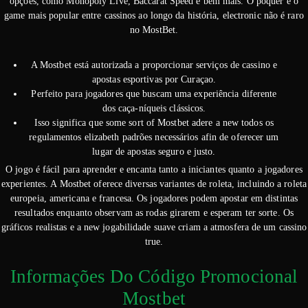
opções, como Monopoly Live, Baccarat Speed e bem mais. O pôquer é o
game mais popular entre cassinos ao longo da história, electronic não é raro
no MostBet.
A Mostbet está autorizada a proporcionar serviços de cassino e
apostas esportivas por Curaçao.
Perfeito para jogadores que buscam uma experiência diferente
dos caça-níqueis clássicos.
Isso significa que some sort of Mostbet adere a new todos os
regulamentos elizabeth padrões necessários afin de oferecer um
lugar de apostas seguro e justo.
O jogo é fácil para aprender e encanta tanto a iniciantes quanto a jogadores
experientes. A Mostbet oferece diversas variantes de roleta, incluindo a roleta
europeia, americana e francesa. Os jogadores podem apostar em distintas
resultados enquanto observam as rodas girarem e esperam ter sorte. Os
gráficos realistas e a new jogabilidade suave criam a atmosfera de um cassino
true.
Informações Do Código Promocional
Mostbet