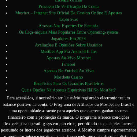
Licença Oficial
Processo De Verificação Da Conta
Mostbet – Internet Site Oficial De Cassino Online E Apostas
Esportivas
Apostas Nos Esportes De Fantasia
Os Caça-níqueis Mais Populares Entre Operating-system
Jogadores Em 2025
Avaliações E Opiniões Sobre Usuários
Mostbet App Pra Android E Ios
Apostas Ao Vivo Mostbet
Futebol
Apostas De Futebol Ao Vivo
Mostbets Casino
Benefícios Para Os Usuários Brasileiros
Quais Opções Na Apostas Esportivas Há No Mostbet?
Para acessá-los, é necessário ser 1 usuário registrado electronic ter um
balance positivo na conta. O Programa de Afiliados da Mostbet no Brasil é
uma oportunidade atraente para aqueles que querem ganhar recurso
financeiro com a promoção da marca. O programa oferece condições
flexíveis para operating-system parceiros, permitindo os quais eles lucrem
possuindo os lucros dos jogadores atraídos. A Mostbet cumpre rigorosamente
os requisitos internacionais e legais, fornecendo uma plataforma holistica e