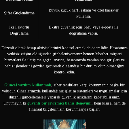
Büyük/küçük harf, rakam ve özel karakter
Şifre Güçlendirme
kullanın.
İki Faktörlü
Ekstra güvenlik için SMS veya e-posta ile
Doğrulama
doğrulama yapın.
Düzenli olarak hesap aktivitelerinizi kontrol etmek de önemlidir. Hesabınıza
yetkisiz erişim olduğundan şüpheleniyorsanız hemen Mostbet müşteri
hizmetleri ile iletişime geçin. Ayrıca, hesabınızda yapılan son girişleri ve
bahis işlemlerini gözden geçirerek olağandışı bir durum olup olmadığını
kontrol edin.
Güncel yazılım kullanmak
, siber tehditlere karşı korunmanın başka bir
yoludur. Cihazlarınızda kullandığınız işletim sistemleri ve uygulamalar için
düzenli güncellemeleri yaparak güvenlik açıklarını kapatabilirsiniz.
Unutmayın ki
güvenli bir çevrimiçi bahis deneyimi
, hem kişisel hem de
finansal bilgilerinizin korunmasıyla başlar.