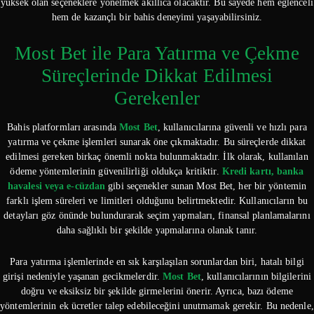
yüksek olan seçeneklere yönelmek akıllıca olacaktır. Bu sayede hem eğlenceli
hem de kazançlı bir bahis deneyimi yaşayabilirsiniz.
Most Bet ile Para Yatırma ve Çekme
Süreçlerinde Dikkat Edilmesi
Gerekenler
Bahis platformları arasında
Most Bet
, kullanıcılarına güvenli ve hızlı para
yatırma ve çekme işlemleri sunarak öne çıkmaktadır. Bu süreçlerde dikkat
edilmesi gereken birkaç önemli nokta bulunmaktadır. İlk olarak, kullanılan
ödeme yöntemlerinin güvenilirliği oldukça kritiktir.
Kredi kartı, banka
havalesi veya e-cüzdan
gibi seçenekler sunan Most Bet, her bir yöntemin
farklı işlem süreleri ve limitleri olduğunu belirtmektedir. Kullanıcıların bu
detayları göz önünde bulundurarak seçim yapmaları, finansal planlamalarını
daha sağlıklı bir şekilde yapmalarına olanak tanır.
Para yatırma işlemlerinde en sık karşılaşılan sorunlardan biri, hatalı bilgi
girişi nedeniyle yaşanan gecikmelerdir.
Most Bet
, kullanıcılarının bilgilerini
doğru ve eksiksiz bir şekilde girmelerini önerir. Ayrıca, bazı ödeme
yöntemlerinin ek ücretler talep edebileceğini unutmamak gerekir. Bu nedenle,