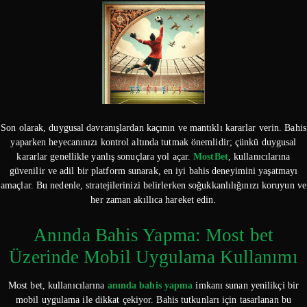
Son olarak, duygusal davranışlardan kaçının ve mantıklı kararlar verin. Bahis
yaparken heyecanınızı kontrol altında tutmak önemlidir; çünkü duygusal
kararlar genellikle yanlış sonuçlara yol açar.
MostBet
, kullanıcılarına
güvenilir ve adil bir platform sunarak, en iyi bahis deneyimini yaşatmayı
amaçlar. Bu nedenle, stratejilerinizi belirlerken soğukkanlılığınızı koruyun ve
her zaman akıllıca hareket edin.
Anında Bahis Yapma: Most bet
Üzerinde Mobil Uygulama Kullanımı
Most bet, kullanıcılarına
anında bahis yapma
imkanı sunan yenilikçi bir
mobil uygulama ile dikkat çekiyor. Bahis tutkunları için tasarlanan bu