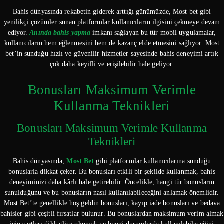
Bahis dünyasında rekabetin giderek arttığı günümüzde, Most bet gibi
yenilikçi çözümler sunan platformlar kullanıcıların ilgisini çekmeye devam
ediyor.
Anında bahis yapma
imkanı sağlayan bu tür mobil uygulamalar,
kullanıcıların hem eğlenmesini hem de kazanç elde etmesini sağlıyor. Most
bet’in sunduğu hızlı ve güvenilir hizmetler sayesinde bahis deneyimi artık
çok daha keyifli ve erişilebilir hale geliyor.
Bonusları Maksimum Verimle
Kullanma Teknikleri
Bonusları Maksimum Verimle Kullanma
Teknikleri
Bahis dünyasında,
Most Bet
gibi platformlar kullanıcılarına sunduğu
bonuslarla dikkat çeker. Bu bonusları etkili bir şekilde kullanmak, bahis
deneyiminizi daha kârlı hale getirebilir. Öncelikle, hangi tür bonusların
sunulduğunu ve bu bonusların nasıl kullanılabileceğini anlamak önemlidir.
Most Bet’te genellikle hoş geldin bonusları, kayıp iade bonusları ve bedava
bahisler gibi çeşitli fırsatlar bulunur. Bu bonuslardan maksimum verim almak