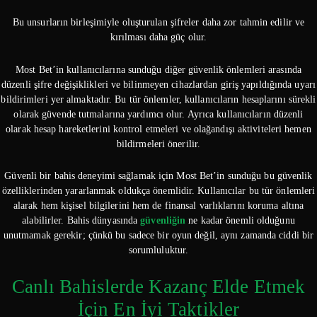
Bu unsurların birleşimiyle oluşturulan şifreler daha zor tahmin edilir ve
kırılması daha güç olur.
Most Bet’in kullanıcılarına sunduğu diğer güvenlik önlemleri arasında
düzenli şifre değişiklikleri ve bilinmeyen cihazlardan giriş yapıldığında uyarı
bildirimleri yer almaktadır. Bu tür önlemler, kullanıcıların hesaplarını sürekli
olarak güvende tutmalarına yardımcı olur. Ayrıca kullanıcıların düzenli
olarak hesap hareketlerini kontrol etmeleri ve olağandışı aktiviteleri hemen
bildirmeleri önerilir.
Güvenli bir bahis deneyimi sağlamak için Most Bet’in sunduğu bu güvenlik
özelliklerinden yararlanmak oldukça önemlidir. Kullanıcılar bu tür önlemleri
alarak hem kişisel bilgilerini hem de finansal varlıklarını koruma altına
alabilirler. Bahis dünyasında
güvenliğin
ne kadar önemli olduğunu
unutmamak gerekir; çünkü bu sadece bir oyun değil, aynı zamanda ciddi bir
sorumluluktur.
Canlı Bahislerde Kazanç Elde Etmek
İçin En İyi Taktikler