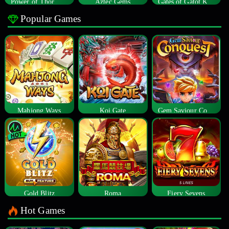
Power of Thor Megaways
Aztec Gems
Gates of Gatot Kaca
Popular Games
Mahjong Ways
Koi Gate
Gem Saviour Conquest
Gold Blitz
Roma
Fiery Sevens
Hot Games