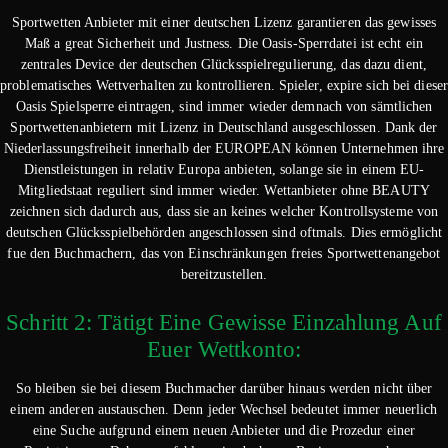
Sportwetten Anbieter mit einer deutschen Lizenz garantieren das gewisses
Maß a great Sicherheit und Justness. Die Oasis-Sperrdatei ist echt ein
zentrales Device der deutschen Glücksspielregulierung, das dazu dient,
problematisches Wettverhalten zu kontrollieren. Spieler, expire sich bei dieser
Oasis Spielsperre eintragen, sind immer wieder demnach von sämtlichen
Sportwettenanbietern mit Lizenz in Deutschland ausgeschlossen. Dank der
Niederlassungsfreiheit innerhalb der EUROPEAN können Unternehmen ihre
Dienstleistungen in relativ Europa anbieten, solange sie in einem EU-
Mitgliedstaat reguliert sind immer wieder. Wettanbieter ohne BEAUTY
zeichnen sich dadurch aus, dass sie an keines welcher Kontrollsysteme von
deutschen Glücksspielbehörden angeschlossen sind oftmals. Dies ermöglicht
fue den Buchmachern, das von Einschränkungen freies Sportwettenangebot
bereitzustellen.
Schritt 2: Tätigt Eine Gewisse Einzahlung Auf
Euer Wettkonto:
So bleiben sie bei diesem Buchmacher darüber hinaus werden nicht über
einem anderen austauschen. Denn jeder Wechsel bedeutet immer neuerlich
eine Suche aufgrund einem neuen Anbieter und die Prozedur einer