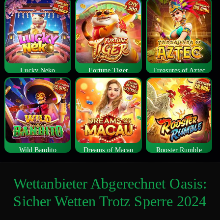
Lucky Neko
Fortune Tiger
Treasures of Aztec
Wild Bandito
Dreams of Macau
Rooster Rumble
Wettanbieter Abgerechnet Oasis:
Sicher Wetten Trotz Sperre 2024