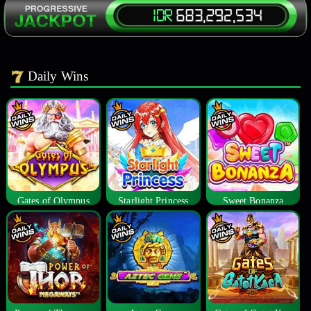
Daily Wins
Gates of Olympus
Starlight Princess
Sweet Bonanza