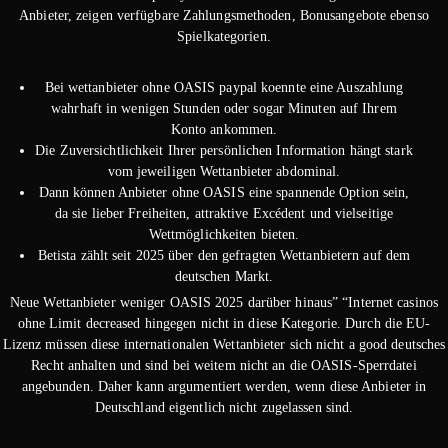
Anbieter, zeigen verfügbare Zahlungsmethoden, Bonusangebote ebenso
Spielkategorien.
Bei wettanbieter ohne OASIS paypal koennte eine Auszahlung
wahrhaft in wenigen Stunden oder sogar Minuten auf Ihrem
Konto ankommen.
Die Zuversichtlichkeit Ihrer persönlichen Information hängt stark
vom jeweiligen Wettanbieter abdominal.
Dann können Anbieter ohne OASIS eine spannende Option sein,
da sie lieber Freiheiten, attraktive Excédent und vielseitige
Wettmöglichkeiten bieten.
Betista zählt seit 2025 über den gefragten Wettanbietern auf dem
deutschen Markt.
Neue Wettanbieter weniger OASIS 2025 darüber hinaus” “Internet casinos
ohne Limit decreased hingegen nicht in diese Kategorie. Durch die EU-
Lizenz müssen diese internationalen Wettanbieter sich nicht a good deutsches
Recht anhalten und sind bei weitem nicht an die OASIS-Sperrdatei
angebunden. Daher kann argumentiert werden, wenn diese Anbieter in
Deutschland eigentlich nicht zugelassen sind.