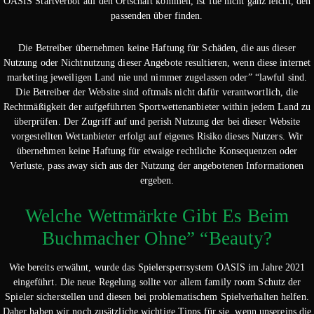
OASIS Startverbot auf den Ortschaft kommen, ist fue nicht ganz leicht, den
passenden über finden.
Die Betreiber übernehmen keine Haftung für Schäden, die aus dieser
Nutzung oder Nichtnutzung dieser Angebote resultieren, wenn diese internet
marketing jeweiligen Land nie und nimmer zugelassen oder” “lawful sind.
Die Betreiber der Website sind oftmals nicht dafür verantwortlich, die
Rechtmäßigkeit der aufgeführten Sportwettenanbieter within jedem Land zu
überprüfen. Der Zugriff auf und perish Nutzung der bei dieser Website
vorgestellten Wettanbieter erfolgt auf eigenes Risiko dieses Nutzers. Wir
übernehmen keine Haftung für etwaige rechtliche Konsequenzen oder
Verluste, pass away sich aus der Nutzung der angebotenen Informationen
ergeben.
Welche Wettmärkte Gibt Es Beim
Buchmacher Ohne” “Beauty?
Wie bereits erwähnt, wurde das Spielersperrsystem OASIS im Jahre 2021
eingeführt. Die neue Regelung sollte vor allem family room Schutz der
Spieler sicherstellen und diesen bei problematischem Spielverhalten helfen.
Daher haben wir noch zusätzliche wichtige Tipps für sie, wenn unsereins die