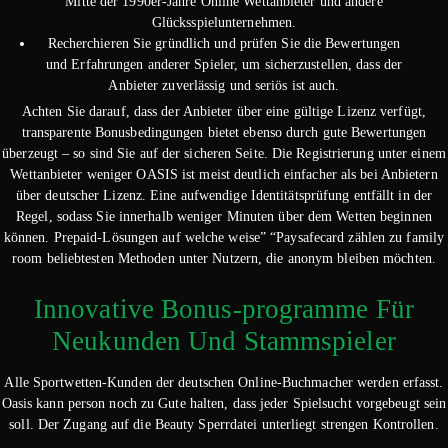
Mitte der 1990er-Jahre Online Wettanbieter und andere
Glücksspielunternehmen.
Recherchieren Sie gründlich und prüfen Sie die Bewertungen
und Erfahrungen anderer Spieler, um sicherzustellen, dass der
Anbieter zuverlässig und seriös ist auch.
Achten Sie darauf, dass der Anbieter über eine gültige Lizenz verfügt,
transparente Bonusbedingungen bietet ebenso durch gute Bewertungen
überzeugt – so sind Sie auf der sicheren Seite. Die Registrierung unter einem
Wettanbieter weniger OASIS ist meist deutlich einfacher als bei Anbietern
über deutscher Lizenz. Eine aufwendige Identitätsprüfung entfällt in der
Regel, sodass Sie innerhalb weniger Minuten über dem Wetten beginnen
können. Prepaid-Lösungen auf welche weise” “Paysafecard zählen zu family
room beliebtesten Methoden unter Nutzern, die anonym bleiben möchten.
Innovative Bonus-programme Für
Neukunden Und Stammspieler
Alle Sportwetten-Kunden der deutschen Online-Buchmacher werden erfasst.
Oasis kann person noch zu Gute halten, dass jeder Spielsucht vorgebeugt sein
soll. Der Zugang auf die Beauty Sperrdatei unterliegt strengen Kontrollen.