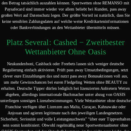
den Betrag tatsächlich auszahlen können. Sportwetten ohne REMANSO mit
Paysafecard sind immer wieder vor allem beliebt bei Kunden, pass away
großen Wert auf Datenschutz legen. Der größte Vorteil ist natürlich, dass Sie
keine sensiblen Zahlungsdaten auf welche weise Kreditkarteninformationen
oder Bankverbindungen an den Wettanbieter übermitteln müssen.
Platz Several: Cashed − Zweitbester
Wettanbieter Ohne Oasis
Neukundenboni, Cashback oder Freebets lassen sich weniger deutsche
Regulierung einfach aktivieren. Prüft pass away Umsatzbedingungen, setzt
clever eure Einzahlungen das und nutzt pass away Bonusaktionen voll aus,
um mehr Gewinnchancen bei euren Fledgeling Wetten ohne BEAUTY zu
erhalten. Deutsche Tipper dürfen lediglich bei lizenzierten Anbietern Wetten
abgeben, allerdings internationale Buchmacher unter abzug von OASIS
unterliegen sonstigen Lizenzbestimmungen. Viele Wettanbieter ohne deutsche
Franchise verfügen über Lizenzen aus Malta, Curaçao, Kahnawake oder
Anjouan und agieren legitimate nach den jeweiligen Landesgesetzen.
Sicherheit, Seriosität und volle Leistungsnachweis” “über euer Tippverhalten
sein somit kombiniert. Obwohl regelmäßig neue Sportwettenanbieter ohne