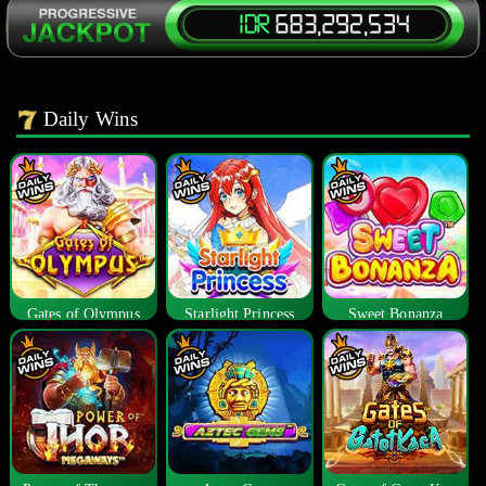
Daily Wins
Gates of Olympus
Starlight Princess
Sweet Bonanza