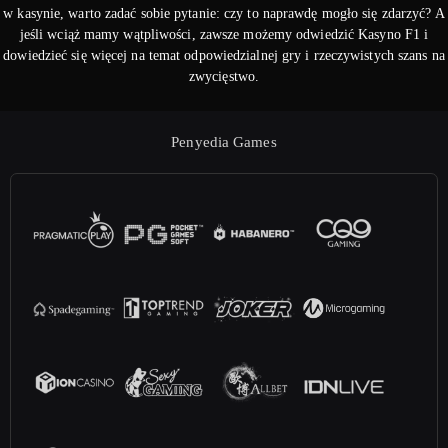
w kasynie, warto zadać sobie pytanie: czy to naprawdę mogło się zdarzyć? A
jeśli wciąż mamy wątpliwości, zawsze możemy odwiedzić Kasyno F1 i
dowiedzieć się więcej na temat odpowiedzialnej gry i rzeczywistych szans na
zwycięstwo.
Penyedia Games