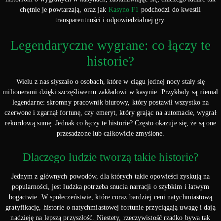
chętnie je powtarzają, oraz jak
Kasyno F1
podchodzi do kwestii
transparentności i odpowiedzialnej gry.
Legendaryczne wygrane: co łączy te
historie?
Wielu z nas słyszało o osobach, które w ciągu jednej nocy stały się
milionerami dzięki szczęśliwemu zakładowi w kasynie. Przykłady są niemal
legendarne: skromny pracownik biurowy, który postawił wszystko na
czerwone i zgarnął fortunę, czy emeryt, który grając na automacie, wygrał
rekordową sumę. Jednak co łączy te historie? Często okazuje się, że są one
przesadzone lub całkowicie zmyślone.
Dlaczego ludzie tworzą takie historie?
Jednym z głównych powodów, dla których takie opowieści zyskują na
popularności, jest ludzka potrzeba snucia narracji o szybkim i łatwym
bogactwie. W społeczeństwie, które coraz bardziej ceni natychmiastową
gratyfikację, historie o natychmiastowej fortunie przyciągają uwagę i dają
nadzieję na lepszą przyszłość. Niestety, rzeczywistość rzadko bywa tak