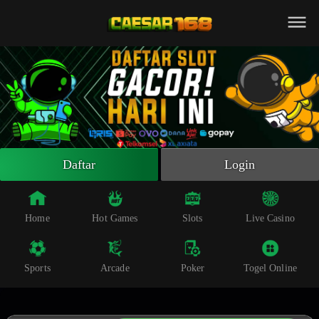
Beranda
Slot Online
Live Casino
Sportsbook
Arcade
Togel Online
Daftar
Login
Poker
Whatsapp
Home
Hot Games
Slots
Live Casino
Telegram
Sports
Arcade
Poker
Togel Online
Livechat