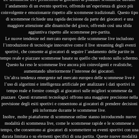
l’andamento di un evento sportivo, offrendo un’esperienza di gioco più
coinvolgente e emozionante rispetto alle scommesse tradizionali. Questo tipo
di scommesse richiede una rapida decisione da parte dei giocatori e una
maggiore attenzione alle dinamiche del gioco, offrendo così una sfida
aggiuntiva rispetto alle scommesse pre-partita.
Le nuove tendenze nel mercato europeo delle scommesse live includono
l’introduzione di tecnologie innovative come il live streaming degli eventi
sportivi, che consente ai giocatori di seguire l’andamento delle partite in
tempo reale e piazzare scommesse basate su quello che vedono sullo schermo.
Questo ha reso le scommesse live ancora più coinvolgenti e realistiche,
aumentando ulteriormente l’interesse dei giocatori.
Un’altra tendenza emergente nel mercato europeo delle scommesse live è
l’uso di algoritmi e intelligenza artificiale per analizzare i dati sportivi in
tempo reale e fornire consigli ai giocatori sulle migliori scommesse da
piazzare. Questi strumenti tecnologici offrono una maggiore precisione nella
previsione degli esiti sportivi e consentono ai giocatori di prendere decisioni
più informate durante le scommesse live.
Inoltre, molte piattaforme di scommesse online stanno introducendo nuove
modalità di scommessa live, come le scommesse rapide e le scommesse a
tempo, che consentono ai giocatori di scommettere su eventi sportivi con una
durata limitata o su elementi specifici di una partita. Queste nuove modalità