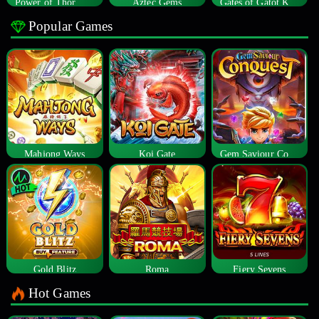
Power of Thor Megaways
Aztec Gems
Gates of Gatot Kaca
Popular Games
Mahjong Ways
Koi Gate
Gem Saviour Conquest
Gold Blitz
Roma
Fiery Sevens
Hot Games