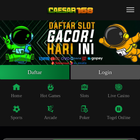
Beranda
Slot Online
Live Casino
Sportsbook
Arcade
Togel Online
Daftar
Login
Poker
Whatsapp
Home
Hot Games
Slots
Live Casino
Telegram
Sports
Arcade
Poker
Togel Online
Livechat