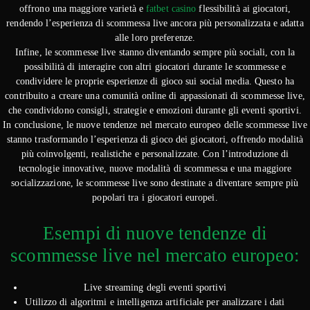
offrono una maggiore varietà e
fatbet casino
flessibilità ai giocatori,
rendendo l’esperienza di scommessa live ancora più personalizzata e adatta
alle loro preferenze.
Infine, le scommesse live stanno diventando sempre più sociali, con la
possibilità di interagire con altri giocatori durante le scommesse e
condividere le proprie esperienze di gioco sui social media. Questo ha
contribuito a creare una comunità online di appassionati di scommesse live,
che condividono consigli, strategie e emozioni durante gli eventi sportivi.
In conclusione, le nuove tendenze nel mercato europeo delle scommesse live
stanno trasformando l’esperienza di gioco dei giocatori, offrendo modalità
più coinvolgenti, realistiche e personalizzate. Con l’introduzione di
tecnologie innovative, nuove modalità di scommessa e una maggiore
socializzazione, le scommesse live sono destinate a diventare sempre più
popolari tra i giocatori europei.
Esempi di nuove tendenze di
scommesse live nel mercato europeo:
Live streaming degli eventi sportivi
Utilizzo di algoritmi e intelligenza artificiale per analizzare i dati